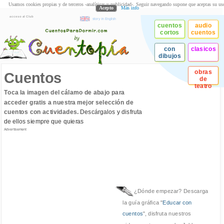
Usamos cookies propias y de terceros -analíticas y publicidad-. Seguir navegando supone que aceptas su us
Acepto
Más info
acceso al Club
story in English
cuentos
audio
cortos
cuentos
con
clasicos
dibujos
obras
Cuentos
de
teatro
Toca la imagen del cálamo de abajo para
acceder gratis a nuestra mejor selección de
cuentos con actividades.
Descárgalos y disfruta
de ellos siempre que quieras
Advertisement
¿Dónde empezar? Descarga
la guía gráfica "
Educar con
cuentos
", disfruta nuestros