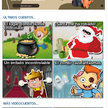
ÚLTIMOS CUENTOS...
El lugar donde llueve
¡Santa me ha robado!
chocolate
Un enfado incontrolable
El zombi cazafantasmas
MÁS VIDEOCUENTOS...