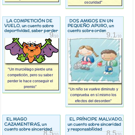
oscuridad"
LA COMPETICIÓN DE
DOS AMIGOS EN UN
VUELO
PEQUEÑO APURO
, un cuento sobre
, un
deportividad, saber perder
cuento sobre orden
9
9.1
/10
/10
"Un murciélago pierde una
competición, pero su saber
perder le hace conseguir el
premio"
"Un niño se vuelve diminuto y
comprueba en sí mismo los
efectos del desorden"
EL MAGO
EL PRÍNCIPE MALVADO
,
CAZAMENTIRAS
, un
un cuento sobre sinceridad
cuento sobre sinceridad
y responsabilidad
8.5
8.5
/10
/10