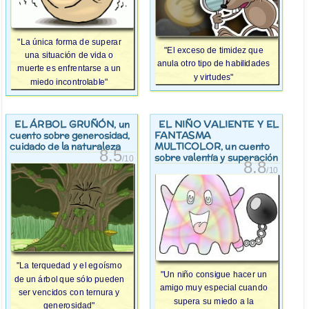
"La única forma de superar
"El exceso de timidez que
una situación de vida o
anula otro tipo de habilidades
muerte es enfrentarse a un
y virtudes"
miedo incontrolable"
EL ÁRBOL GRUÑÓN
EL NIÑO VALIENTE Y EL
, un
FANTASMA
cuento sobre generosidad,
MULTICOLOR
cuidado de la naturaleza
, un cuento
8.5
sobre valentía y superación
/10
8.8
/10
"La terquedad y el egoísmo
"Un niño consigue hacer un
de un árbol que sólo pueden
amigo muy especial cuando
ser vencidos con ternura y
supera su miedo a la
generosidad"