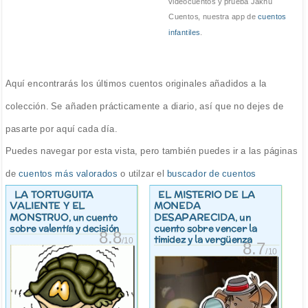
videocuentos y prueba Jakhu
Cuentos, nuestra app de
cuentos
infantiles
.
Aquí encontrarás los últimos cuentos originales añadidos a la
colección. Se añaden prácticamente a diario, así que no dejes de
pasarte por aquí cada día.
Puedes navegar por esta vista, pero también puedes ir a las páginas
de
cuentos más valorados
o utilzar el
buscador de cuentos
LA TORTUGUITA
EL MISTERIO DE LA
VALIENTE Y EL
MONEDA
MONSTRUO
DESAPARECIDA
, un cuento
, un
sobre valentía y decisión
cuento sobre vencer la
8.8
timidez y la vergüenza
/10
8.7
/10