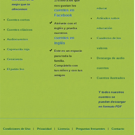
170.000 a los que
mejor que te
nos gustan los
educar
ofrecemos
cuentos en
Facebook
Artículos sobre
Cuentos cortos
Atrévete con el
inglés y prueba
educación
Cuentos clásicos
nuestros
cuentos en
Cuaderno de los
Audiocuentos
inglés
valores
Caperucita roja
Este es un espacio
para toda la
Descarga de audio
Cenicienta
familia
.
Compártelo con
cuentos
El patito feo
tus niños y con tus
amigos
Cuentos ilustrados
Y todos nuestros
cuentos se
pueden
descargar
en formato PDF
Condiciones de Uso
Privacidad
Licencia
Preguntas frecuentes
Contacto
|
|
|
|