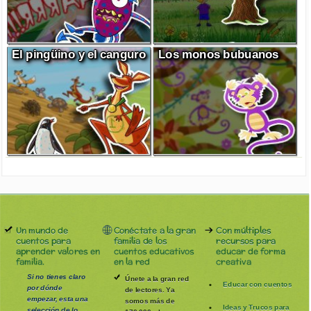
El pingüino y el canguro
Los monos bubuanos
Un mundo de
Conéctate a la gran
Con múltiples
cuentos para
familia de los
recursos para
aprender valores en
cuentos educativos
educar de forma
familia.
en la red
creativa
Si no tienes claro
Únete a la gran red
Educar con cuentos
por dónde
de lectores. Ya
empezar, esta una
somos más de
Ideas y Trucos para
selección de lo