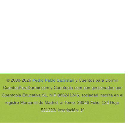
© 2008-2026
Pedro Pablo Sacristán
y Cuentos para Dormir
CuentosParaDormir.com y Cuentopia.com son gestionados por
Cuentopia Educativa SL, NIF B86241346, sociedad inscrita en el
registro Mercantil de Madrid, al Tomo: 28946 Folio: 124 Hoja:
521223/ Inscripción: 1º