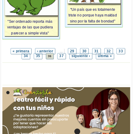
"Un país que es totalmente
triste no porque haya maldad
sino por la falta de bondad"
"Ser ordenado reporta más
ventajas de las que pudiera
parecer a simple vista"
« primera
‹ anterior
29
30
31
32
33
…
34
35
37
siguiente ›
última »
36