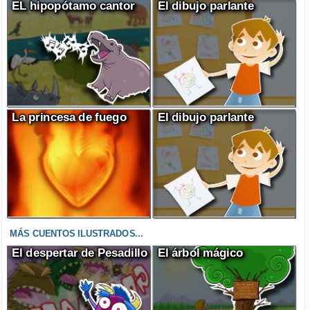
EL hipopótamo cantor
El dibujo parlante
La princesa de fuego
El dibujo parlante
MÁS CUENTOS ILUSTRADOS...
El despertar de Pesadillo
El árbol mágico