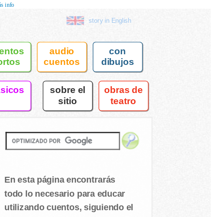
s info
story in English
entos
audio
con
ortos
cuentos
dibujos
asicos
sobre el
obras de
sitio
teatro
En esta página encontrarás
todo lo necesario para educar
utilizando cuentos, siguiendo el