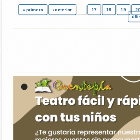
« primera
‹ anterior
…
17
18
19
2
últ