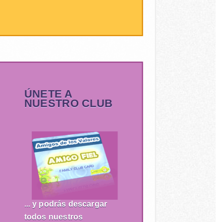
ÚNETE A
NUESTRO CLUB
... y podrás descargar
todos nuestros