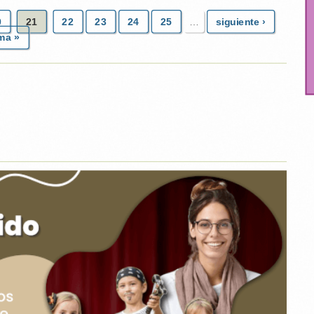
0
21
22
23
24
25
…
siguiente ›
ima »