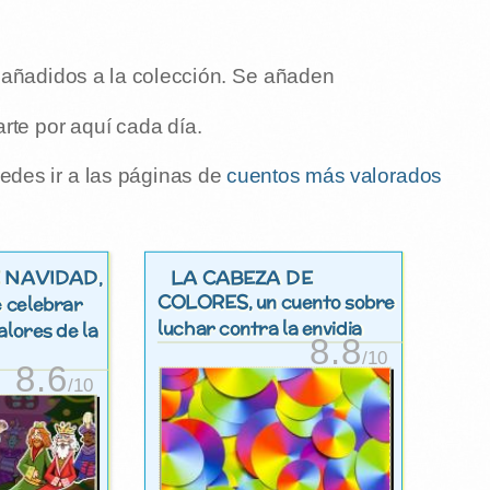
s añadidos a la colección. Se añaden
rte por aquí cada día.
edes ir a las páginas de
cuentos más valorados
 NAVIDAD
LA CABEZA DE
,
COLORES
, un cuento sobre
e celebrar
luchar contra la envidia
alores de la
8.8
/10
8.6
/10