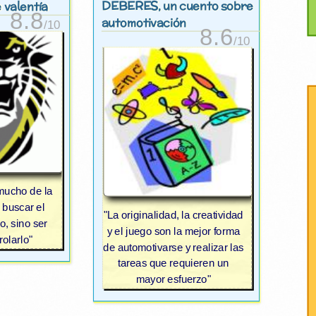
DEBERES
, un cuento sobre
 valentía
8.8
automotivación
/10
8.6
/10
 mucho de la
 buscar el
"La originalidad, la creatividad
o, sino ser
y el juego son la mejor forma
olarlo"
de automotivarse y realizar las
tareas que requieren un
mayor esfuerzo"