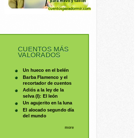
CUENTOS MÁS
VALORADOS
Un hueco en el belén
Barba Flamenco y el
recortador de cuentos
Adiós a la ley de la
selva (I): El león
Un agujerito en la luna
El alocado segundo día
del mundo
more