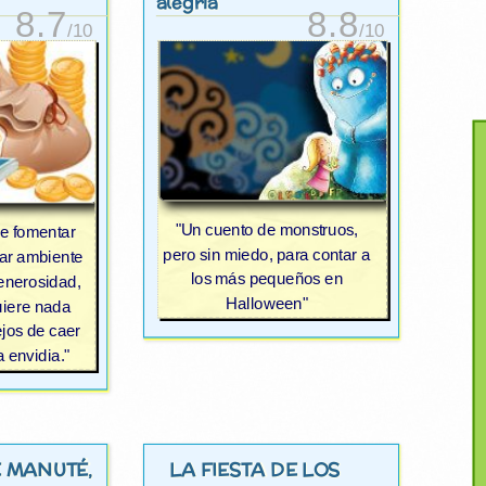
alegría
8.7
8.8
/10
/10
"Un cuento de monstruos,
de fomentar
pero sin miedo, para contar a
ear ambiente
los más pequeños en
enerosidad,
Halloween"
uiere nada
ejos de caer
a envidia."
E MANUTÉ
LA FIESTA DE LOS
,