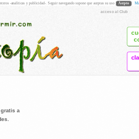
rceros -analíticas y publicidad-. Seguir navegando supone que aceptas su uso
Acepto
Má
acceso al Club
cu
c
cl
gratis a
des.