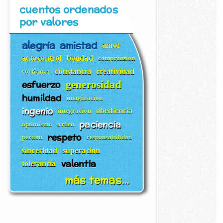
cuentos ordenados
por valores
alegría
amistad
amor
autocontrol
bondad
comprension
constancia
creatividad
confianza
esfuerzo
generosidad
humildad
imaginacion
ingenio
obediencia
integracion
paciencia
optimismo
orden
respeto
perdon
responsabilidad
sinceridad
superacion
valentia
tolerancia
más temas...