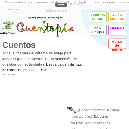
Usamos cookies propias y de terceros -analíticas y publicidad-. Seguir navegando supone que aceptas su us
Acepto
Más info
acceso al Club
story in English
cuentos
audio
cortos
cuentos
con
clasicos
dibujos
obras
Cuentos
de
teatro
Toca la imagen del cálamo de abajo para
acceder gratis a nuestra mejor selección de
cuentos con actividades.
Descárgalos y disfruta
de ellos siempre que quieras
Advertisement
¿Dónde empezar? Descarga
la guía gráfica "
Educar con
cuentos
", disfruta nuestros