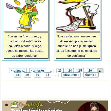
"La ley de "ojo por ojo, y
"Los verdaderos amigos nos
diente por diente" no es
dicen siempre la verdad
solución a nada; si algo
aunque no nos guste; quien
puede solucionar las cosas,
alaba falsamente no es digno
es saber perdonar"
de confianza"
« primera
‹ anterior
23
24
25
26
…
27
28
29
30
31
siguiente ›
última »
…