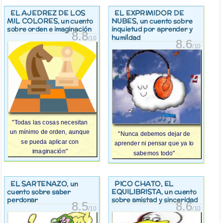
EL AJEDREZ DE LOS
EL EXPRIMIDOR DE
MIL COLORES
NUBES
, un cuento
, un cuento sobre
sobre orden e imaginación
inquietud por aprender y
8.8
humildad
/10
8.6
/10
"Todas las cosas necesitan
un mínimo de orden, aunque
"Nunca debemos dejar de
se pueda aplicar con
aprender ni pensar que ya lo
imaginación"
sabemos todo"
EL SARTENAZO
PICO CHATO, EL
, un
EQUILIBRISTA
cuento sobre saber
, un cuento
perdonar
sobre amistad y sinceridad
8.5
8.6
/10
/10