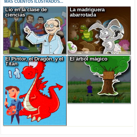
MÁS CUENTOS ILUSTRADOS...
Lío en la clase de
La madriguera
ciencias
abarrotada
El Pintor, el Dragón, y el
El árbol mágico
Titán