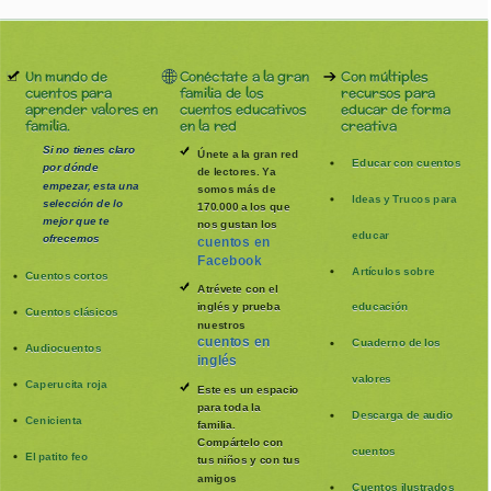
Un mundo de
Conéctate a la gran
Con múltiples
cuentos para
familia de los
recursos para
aprender valores en
cuentos educativos
educar de forma
familia.
en la red
creativa
Si no tienes claro
Únete a la gran red
Educar con cuentos
por dónde
de lectores. Ya
empezar, esta una
somos más de
Ideas y Trucos para
selección de lo
170.000 a los que
mejor que te
nos gustan los
educar
ofrecemos
cuentos en
Facebook
Artículos sobre
Cuentos cortos
Atrévete con el
inglés y prueba
educación
Cuentos clásicos
nuestros
cuentos en
Cuaderno de los
Audiocuentos
inglés
valores
Caperucita roja
Este es un espacio
para toda la
Descarga de audio
Cenicienta
familia
.
Compártelo con
cuentos
El patito feo
tus niños y con tus
amigos
Cuentos ilustrados