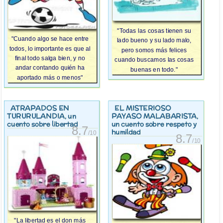
"Todas las cosas tienen su
"Cuando algo se hace entre
lado bueno y su lado malo,
todos, lo importante es que al
pero somos más felices
final todo salga bien, y no
cuando buscamos las cosas
andar contando quién ha
buenas en todo."
aportado más o menos"
ATRAPADOS EN
EL MISTERIOSO
TURURULANDIA
PAYASO MALABARISTA
, un
,
cuento sobre libertad
un cuento sobre respeto y
8.7
humildad
/10
8.7
/10
"La libertad es el don más