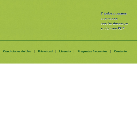
Y todos nuestros
cuentos se
pueden
descargar
en formato PDF
Condiciones de Uso
Privacidad
Licencia
Preguntas frecuentes
Contacto
|
|
|
|