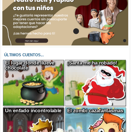
ÚLTIMOS CUENTOS...
El lugar donde llueve
¡Santa me ha robado!
chocolate
Un enfado incontrolable
El zombi cazafantasmas