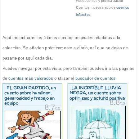
videocuentos y prueba Jakhu
Cuentos, nuestra app de
cuentos
infantiles
.
Aquí encontrarás los últimos cuentos originales añadidos a la
colección. Se añaden prácticamente a diario, así que no dejes de
pasarte por aquí cada día.
Puedes navegar por esta vista, pero también puedes ir a las páginas
de
cuentos más valorados
o utilzar el
buscador de cuentos
EL GRAN PARTIDO
LA INCREÍBLE LLUVIA
, un
NEGRA
cuento sobre humildad,
, un cuento sobre
generosidad y trabajo en
optimismo y actutid positiva
8.8
equipo
/10
8.7
/10