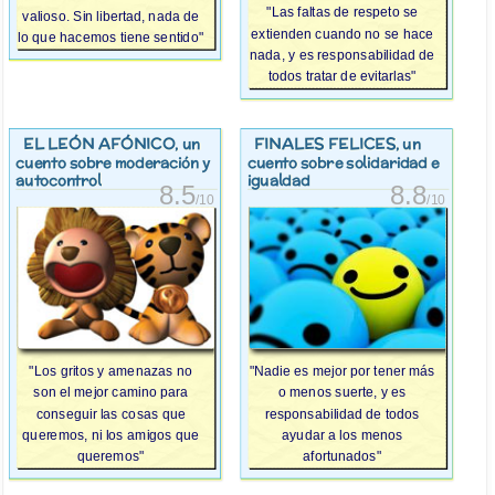
"Las faltas de respeto se
valioso. Sin libertad, nada de
extienden cuando no se hace
lo que hacemos tiene sentido"
nada, y es responsabilidad de
todos tratar de evitarlas"
EL LEÓN AFÓNICO
FINALES FELICES
, un
, un
cuento sobre moderación y
cuento sobre solidaridad e
autocontrol
igualdad
8.5
8.8
/10
/10
"Los gritos y amenazas no
"Nadie es mejor por tener más
son el mejor camino para
o menos suerte, y es
conseguir las cosas que
responsabilidad de todos
queremos, ni los amigos que
ayudar a los menos
queremos"
afortunados"