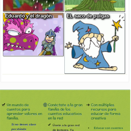
Eduardo y el dragón
EL saco de pulgas
Un mundo de
Conéctate a la gran
Con múltiples
cuentos para
familia de los
recursos para
aprender valores en
cuentos educativos
educar de forma
familia.
en la red
creativa
Si no tienes claro
Únete a la gran red
Educar con cuentos
por dónde
de lectores. Ya