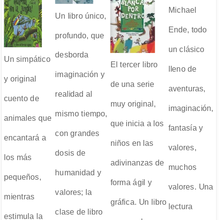
Michael
Un libro único,
Ende, todo
profundo, que
un clásico
desborda
Un simpático
El tercer libro
lleno de
imaginación y
y original
de una serie
aventuras,
realidad al
cuento de
muy original,
imaginación,
mismo tiempo,
animales que
que inicia a los
fantasía y
con grandes
encantará a
niños en las
valores,
dosis de
los más
adivinanzas de
muchos
humanidad y
pequeños,
forma ágil y
valores. Una
valores; la
mientras
gráfica. Un libro
lectura
clase de libro
estimula la