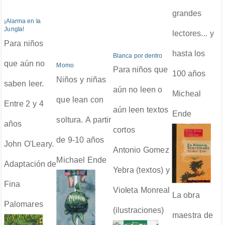
grandes
¡Alarma en la
Jungla!
lectores... y
Para niños
hasta los
Blanca por dentro
que aún no
Momo
Para niños que
100 años
Niños y niñas
saben leer.
aún no leen o
Micheal
que lean con
Entre 2 y 4
aún leen textos
Ende
soltura. A partir
años
cortos
de 9-10 años
John O'Leary.
Antonio Gomez
Michael Ende
Adaptación de
Yebra (textos) y
Fina
Violeta Monreal
La obra
Palomares
(ilustraciones)
maestra de