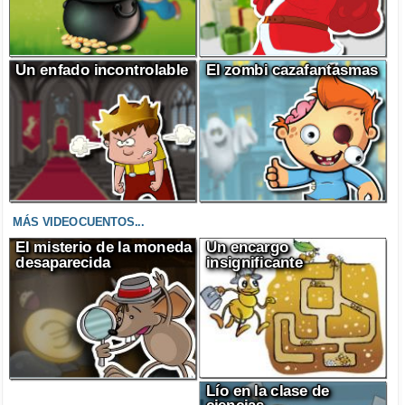
Un enfado incontrolable
El zombi cazafantasmas
MÁS VIDEOCUENTOS...
El misterio de la moneda
Un encargo
desaparecida
insignificante
Lío en la clase de