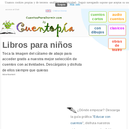
Usamos cookies propias y de terceros -analíticas y publicidad-. Seguir navegando supone que aceptas su us
Acepto
Más info
acceso al Club
Children Stories
cuentos
audio
cortos
cuentos
con
clasicos
dibujos
obras
Libros para niños
de
teatro
Toca la imagen del cálamo de abajo para
acceder gratis a nuestra mejor selección de
cuentos con actividades.
Descárgalos y disfruta
de ellos siempre que quieras
Advertisement
¿Dónde empezar? Descarga
la guía gráfica "
Educar con
cuentos
", disfruta nuestros