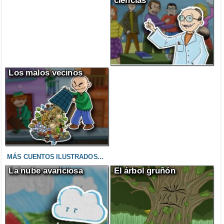
ciencias
Los malos vecinos
MÁS CUENTOS ILUSTRADOS...
La nube avariciosa
El árbol gruñón