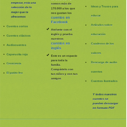
empezar, esta una
somos más de
Ideas y Trucos para
selección de lo
170.000 a los que
mejor que te
nos gustan los
educar
ofrecemos
cuentos en
Facebook
Artículos sobre
Cuentos cortos
Atrévete con el
inglés y prueba
educación
Cuentos clásicos
nuestros
cuentos en
Cuaderno de los
Audiocuentos
inglés
valores
Caperucita roja
Este es un espacio
para toda la
Descarga de audio
Cenicienta
familia
.
Compártelo con
cuentos
El patito feo
tus niños y con tus
amigos
Cuentos ilustrados
Y todos nuestros
cuentos se
pueden
descargar
en formato PDF