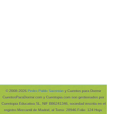
© 2008-2026
Pedro Pablo Sacristán
y Cuentos para Dormir
CuentosParaDormir.com y Cuentopia.com son gestionados por
Cuentopia Educativa SL, NIF B86241346, sociedad inscrita en el
registro Mercantil de Madrid, al Tomo: 28946 Folio: 124 Hoja: