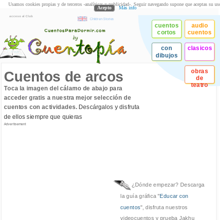
Usamos cookies propias y de terceros -analíticas y publicidad-. Seguir navegando supone que aceptas su us
Acepto
Más info
acceso al Club
Children Stories
cuentos
audio
cortos
cuentos
con
clasicos
dibujos
obras
Cuentos de arcos
de
teatro
Toca la imagen del cálamo de abajo para
acceder gratis a nuestra mejor selección de
cuentos con actividades.
Descárgalos y disfruta
de ellos siempre que quieras
Advertisement
¿Dónde empezar? Descarga
la guía gráfica "
Educar con
cuentos
", disfruta nuestros
videocuentos y prueba Jakhu