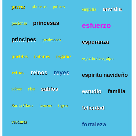
perros
planetas
pobres
envidia
empatía
princesas
pociones
esfuerzo
principes
profesores
esperanza
pueblos
ratones
regalos
espiritu de equipo
reyes
reinos
reinas
espiritu navideño
sabios
robos
ríos
estudio
familia
Santa Claus
tesoros
tigres
felicidad
verduras
fortaleza