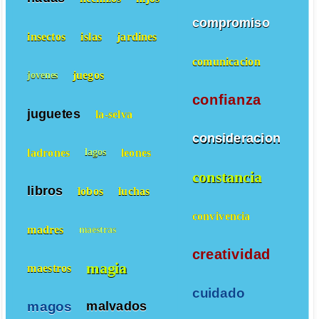
compromiso
insectos
islas
jardines
comunicacion
juegos
jovenes
confianza
juguetes
la-selva
consideracion
ladrones
leones
lagos
constancia
libros
lobos
luchas
convivencia
madres
maestras
creatividad
magia
maestros
cuidado
magos
malvados