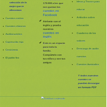
Ideas y Trucos para
selección de lo
170.000 a los que
mejor que te
nos gustan los
educar
ofrecemos
cuentos en
Facebook
Artículos sobre
Cuentos cortos
Atrévete con el
inglés y prueba
educación
Cuentos clásicos
nuestros
cuentos en
Cuaderno de los
Audiocuentos
inglés
valores
Caperucita roja
Este es un espacio
para toda la
Descarga de audio
Cenicienta
familia
.
Compártelo con
cuentos
El patito feo
tus niños y con tus
amigos
Cuentos ilustrados
Y todos nuestros
cuentos se
pueden
descargar
en formato PDF