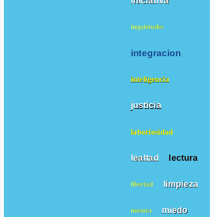
iniciativa
inquietudes
integracion
inteligencia
justicia
laboriosidad
lealtad
lectura
limpieza
libertad
miedo
mesura