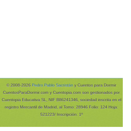
© 2008-2026
Pedro Pablo Sacristán
y Cuentos para Dormir
CuentosParaDormir.com y Cuentopia.com son gestionados por
Cuentopia Educativa SL, NIF B86241346, sociedad inscrita en el
registro Mercantil de Madrid, al Tomo: 28946 Folio: 124 Hoja:
521223/ Inscripción: 1º