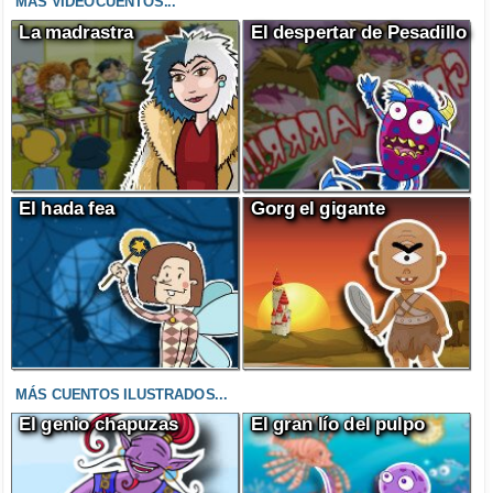
MÁS VIDEOCUENTOS...
La madrastra
El despertar de Pesadillo
El hada fea
Gorg el gigante
MÁS CUENTOS ILUSTRADOS...
El genio chapuzas
El gran lío del pulpo