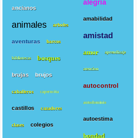
alegría
ancianos
amabilidad
animales
arboles
amistad
aventuras
barcos
amor
aprendizaje
bosques
bibliotecas
atencion
brujas
brujos
autocontrol
caballeros
caperucita
autodominio
castillos
cazadores
autoestima
colegios
clases
bondad