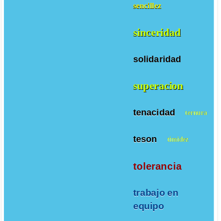
sencillez
sinceridad
solidaridad
superacion
tenacidad
ternura
teson
timidez
tolerancia
trabajo en
equipo