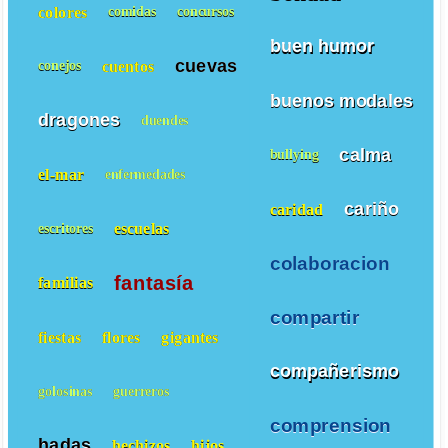
colores
comidas
concursos
buen humor
cuevas
cuentos
conejos
buenos modales
dragones
duendes
calma
bullying
el-mar
enfermedades
cariño
caridad
escuelas
escritores
colaboracion
fantasía
familias
compartir
fiestas
flores
gigantes
compañerismo
golosinas
guerreros
comprension
hadas
hechizos
hijos