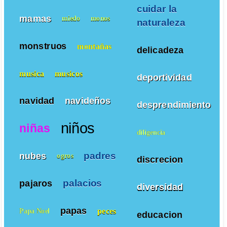
cuidar la
mamas
miedo
monos
naturaleza
monstruos
montañas
delicadeza
musica
musicos
deportividad
navidad
navideños
desprendimiento
niños
niñas
diligencia
padres
nubes
ogros
discrecion
palacios
pajaros
diversidad
papas
peces
Papa Noel
educacion