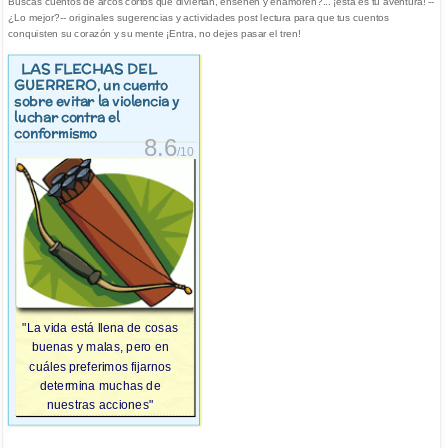
Buscas cuentos de arcos cortos que diviertan, enseñen y enamoren?... ¡esta es tu aventura! --
¿Lo mejor?-- originales sugerencias y actividades post lectura para que tus cuentos
conquisten su corazón y su mente ¡Entra, no dejes pasar el tren!
LAS FLECHAS DEL
GUERRERO
, un cuento
sobre evitar la violencia y
luchar contra el
conformismo
8.6
/10
"La vida está llena de cosas
buenas y malas, pero en
cuáles preferimos fijarnos
determina muchas de
nuestras acciones"