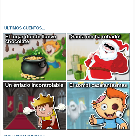
ÚLTIMOS CUENTOS...
El lugar donde llueve
¡Santa me ha robado!
chocolate
Un enfado incontrolable
El zombi cazafantasmas