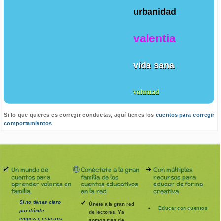
urbanidad
valentia
vida sana
voluntad
Si lo que quieres es corregir conductas, aquí tienes los
cuentos para corregir
comportamientos
Un mundo de
Conéctate a la gran
Con múltiples
cuentos para
familia de los
recursos para
aprender valores en
cuentos educativos
educar de forma
familia.
en la red
creativa
Si no tienes claro
Únete a la gran red
Educar con cuentos
por dónde
de lectores. Ya
empezar, esta una
somos más de