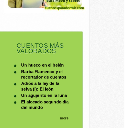
CUENTOS MÁS
VALORADOS
Un hueco en el belén
Barba Flamenco y el
recortador de cuentos
Adiós a la ley de la
selva (I): El león
Un agujerito en la luna
El alocado segundo día
del mundo
more