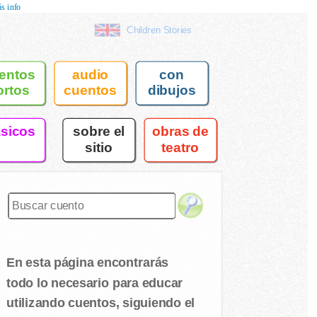
s info
Children Stories
entos
audio
con
ortos
cuentos
dibujos
asicos
sobre el
obras de
sitio
teatro
En esta página encontrarás
todo lo necesario para educar
utilizando cuentos, siguiendo el