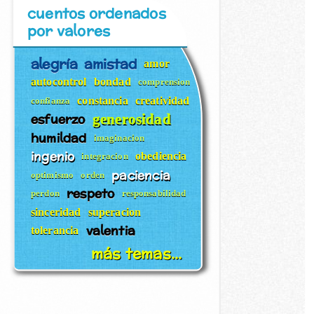
cuentos ordenados
por valores
alegría
amistad
amor
autocontrol
bondad
comprension
constancia
creatividad
confianza
esfuerzo
generosidad
humildad
imaginacion
ingenio
obediencia
integracion
paciencia
optimismo
orden
respeto
perdon
responsabilidad
sinceridad
superacion
valentia
tolerancia
más temas...