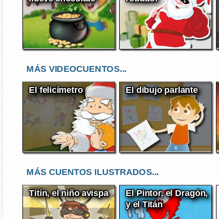
MÁS VIDEOCUENTOS...
El felicímetro
El dibujo parlante
MÁS CUENTOS ILUSTRADOS...
Titín, el niño avispa
El Pintor, el Dragón,
y el Titán