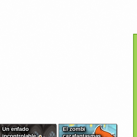
Un enfado
El zombi
incontrolable
cazafantasmas