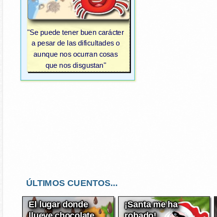
"Se puede tener buen carácter
a pesar de las dificultades o
aunque nos ocurran cosas
que nos disgustan"
ÚLTIMOS CUENTOS...
El lugar donde
¡Santa me ha
llueve chocolate
robado!