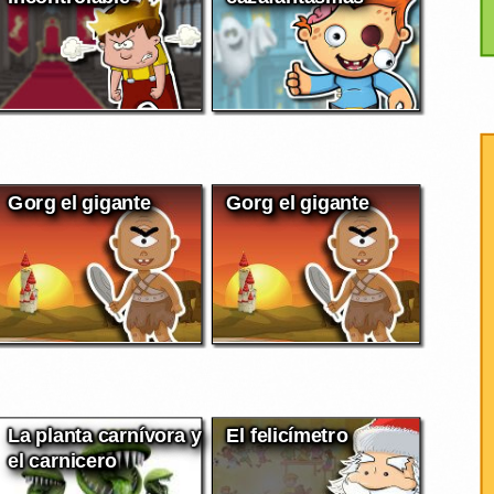
Gorg el gigante
Gorg el gigante
La planta carnívora y
El felicímetro
el carnicero