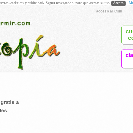
rceros -analíticas y publicidad-. Seguir navegando supone que aceptas su uso
Acepto
Má
acceso al Club
cu
c
cl
gratis a
des.