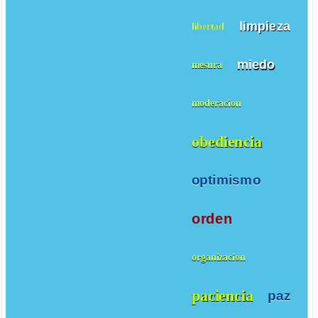
limpieza
libertad
miedo
mesura
moderacion
obediencia
optimismo
orden
organizacion
paciencia
paz