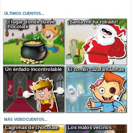
ÚLTIMOS CUENTOS...
El lugar donde llueve
¡Santa me ha robado!
chocolate
Un enfado incontrolable
El zombi cazafantasmas
MÁS VIDEOCUENTOS...
Lágrimas de chocolate
Los malos vecinos