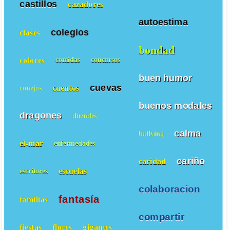
castillos
cazadores
autoestima
colegios
clases
bondad
colores
comidas
concursos
buen humor
cuevas
cuentos
conejos
buenos modales
dragones
duendes
calma
bullying
el-mar
enfermedades
cariño
caridad
escuelas
escritores
colaboracion
fantasía
familias
compartir
fiestas
flores
gigantes