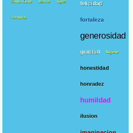
Santa Claus
tesoros
tigres
felicidad
verduras
fortaleza
generosidad
gratitud
higiene
honestidad
honradez
humildad
ilusion
imaginacion