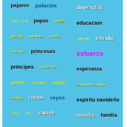
palacios
pajaros
diversidad
papas
peces
Papa Noel
educacion
perros
planetas
pobres
envidia
empatía
princesas
pociones
esfuerzo
principes
profesores
esperanza
pueblos
ratones
regalos
espiritu de equipo
reyes
reinos
reinas
espiritu navideño
sabios
robos
ríos
estudio
familia