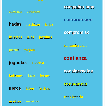
compañerismo
golosinas
guerreros
comprension
hadas
hechizos
hijos
compromiso
insectos
islas
jardines
comunicacion
juegos
jovenes
confianza
juguetes
la-selva
consideracion
ladrones
leones
lagos
constancia
libros
lobos
luchas
convivencia
madres
maestras