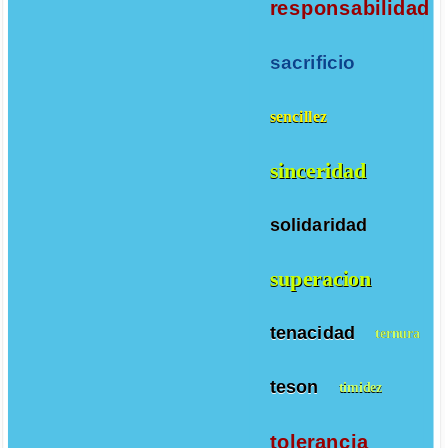
responsabilidad
sacrificio
sencillez
sinceridad
solidaridad
superacion
tenacidad
ternura
teson
timidez
tolerancia