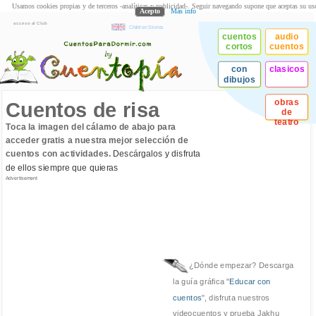
Usamos cookies propias y de terceros -analíticas y publicidad-. Seguir navegando supone que aceptas su us
Acepto
Más info
acceso al Club
Children Stories
cuentos
audio
cortos
cuentos
con
clasicos
dibujos
obras
Cuentos de risa
de
teatro
Toca la imagen del cálamo de abajo para
acceder gratis a nuestra mejor selección de
cuentos con actividades.
Descárgalos y disfruta
de ellos siempre que quieras
Advertisement
¿Dónde empezar? Descarga
la guía gráfica "
Educar con
cuentos
", disfruta nuestros
videocuentos y prueba Jakhu