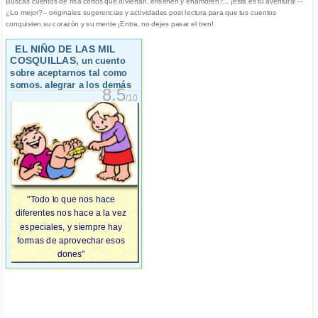
Buscas cuentos de risa cortos que diviertan, enseñen y enamoren?... ¡esta es tu aventura! --
¿Lo mejor?-- originales sugerencias y actividades post lectura para que tus cuentos
conquisten su corazón y su mente ¡Entra, no dejes pasar el tren!
EL NIÑO DE LAS MIL
COSQUILLAS
, un cuento
sobre aceptarnos tal como
somos. alegrar a los demás
8.5
/10
"Todo lo que nos hace
diferentes nos hace a la vez
especiales, y siempre hay
formas de aprovechar esos
dones"