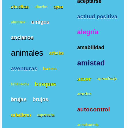
aceptarse
abuelitas
agua
abuelos
actitud positiva
amigos
alumnos
alegría
ancianos
amabilidad
animales
arboles
amistad
aventuras
barcos
amor
aprendizaje
bosques
bibliotecas
atencion
brujas
brujos
autocontrol
caballeros
caperucita
autodominio