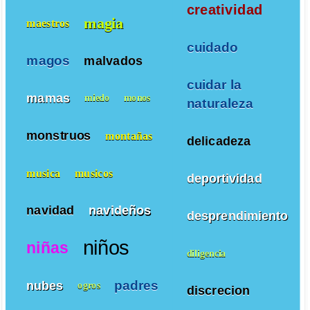
creatividad
magia
maestros
cuidado
magos
malvados
cuidar la
mamas
miedo
monos
naturaleza
monstruos
montañas
delicadeza
musica
musicos
deportividad
navidad
navideños
desprendimiento
niños
niñas
diligencia
padres
nubes
ogros
discrecion