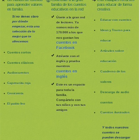
Un mundo de cuentos
Conéctate a la gran
Con múltiples recursos
para aprender valores
familia de los cuentos
para educar de forma
en familia.
educativos en la red
creativa
Si no tienes claro
Únete a la gran red
Educar con cuentos
por dónde
de lectores. Ya
empezar, esta una
somos más de
Ideas y Trucos para
selección de lo
170.000 a los que
mejor que te
nos gustan los
educar
ofrecemos
cuentos en
Facebook
Artículos sobre
Cuentos cortos
Atrévete con el
inglés y prueba
educación
Cuentos clásicos
nuestros
cuentos en
Cuaderno de los
Audiocuentos
inglés
valores
Caperucita roja
Este es un espacio
para toda la
Descarga de audio
Cenicienta
familia
.
Compártelo con
cuentos
El patito feo
tus niños y con tus
amigos
Cuentos ilustrados
Y todos nuestros
cuentos se
pueden
descargar