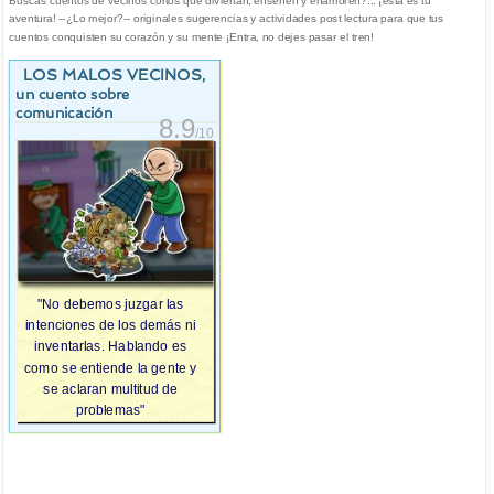
Buscas cuentos de vecinos cortos que diviertan, enseñen y enamoren?... ¡esta es tu
aventura! --¿Lo mejor?-- originales sugerencias y actividades post lectura para que tus
cuentos conquisten su corazón y su mente ¡Entra, no dejes pasar el tren!
LOS MALOS VECINOS
,
un cuento sobre
comunicación
8.9
/10
"No debemos juzgar las
intenciones de los demás ni
inventarlas. Hablando es
como se entiende la gente y
se aclaran multitud de
problemas"