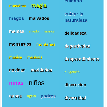
cuidado
magia
maestros
cuidar la
magos
malvados
naturaleza
mamas
miedo
monos
delicadeza
monstruos
montañas
deportividad
musica
musicos
desprendimiento
navidad
navideños
diligencia
niños
niñas
discrecion
padres
nubes
ogros
diversidad