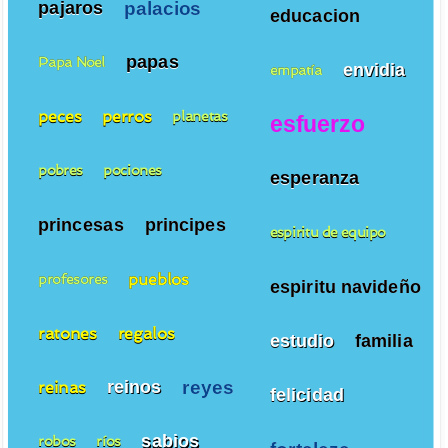
palacios
pajaros
educacion
papas
Papa Noel
envidia
empatía
peces
perros
planetas
esfuerzo
pobres
pociones
esperanza
princesas
principes
espiritu de equipo
pueblos
profesores
espiritu navideño
ratones
regalos
estudio
familia
reyes
reinos
reinas
felicidad
sabios
robos
ríos