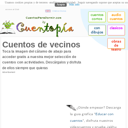
Usamos cookies propias y de terceros -analíticas y publicidad-. Seguir navegando supone que aceptas su us
Acepto
Más info
acceso al Club
Children Stories
cuentos
audio
cortos
cuentos
con
clasicos
dibujos
obras
Cuentos de vecinos
de
teatro
Toca la imagen del cálamo de abajo para
acceder gratis a nuestra mejor selección de
cuentos con actividades.
Descárgalos y disfruta
de ellos siempre que quieras
Advertisement
¿Dónde empezar? Descarga
la guía gráfica "
Educar con
cuentos
", disfruta nuestros
videocuentos y prueba Jakhu