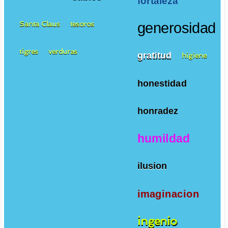
fortaleza
Santa Claus
tesoros
generosidad
tigres
verduras
gratitud
higiene
honestidad
honradez
humildad
ilusion
imaginacion
ingenio