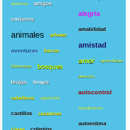
amigos
alumnos
alegría
ancianos
amabilidad
animales
arboles
amistad
aventuras
barcos
amor
aprendizaje
bosques
bibliotecas
atencion
brujas
brujos
autocontrol
caballeros
caperucita
autodominio
castillos
cazadores
autoestima
colegios
clases