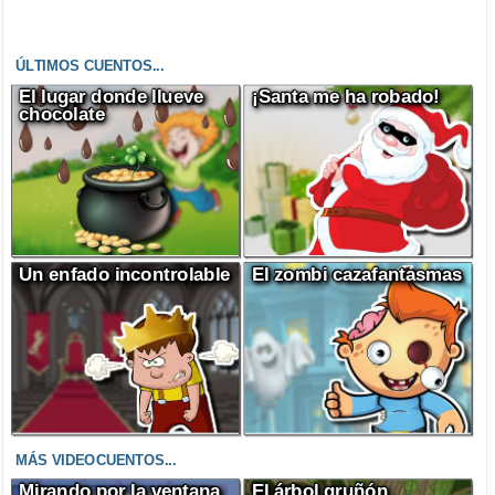
ÚLTIMOS CUENTOS...
El lugar donde llueve
¡Santa me ha robado!
chocolate
Un enfado incontrolable
El zombi cazafantasmas
MÁS VIDEOCUENTOS...
Mirando por la ventana
El árbol gruñón