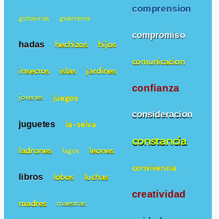
comprension
golosinas
guerreros
compromiso
hadas
hechizos
hijos
comunicacion
insectos
islas
jardines
confianza
juegos
jovenes
consideracion
juguetes
la-selva
constancia
ladrones
leones
lagos
convivencia
libros
lobos
luchas
creatividad
madres
maestras