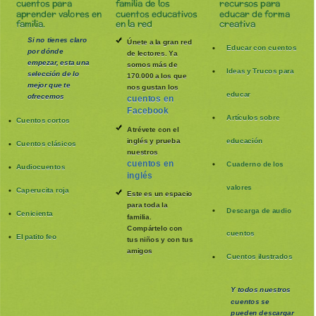
cuentos para
familia de los
recursos para
aprender valores en
cuentos educativos
educar de forma
familia.
en la red
creativa
Si no tienes claro
Únete a la gran red
Educar con cuentos
por dónde
de lectores. Ya
empezar, esta una
somos más de
Ideas y Trucos para
selección de lo
170.000 a los que
mejor que te
nos gustan los
educar
ofrecemos
cuentos en
Facebook
Artículos sobre
Cuentos cortos
Atrévete con el
inglés y prueba
educación
Cuentos clásicos
nuestros
cuentos en
Cuaderno de los
Audiocuentos
inglés
valores
Caperucita roja
Este es un espacio
para toda la
Descarga de audio
Cenicienta
familia
.
Compártelo con
cuentos
El patito feo
tus niños y con tus
amigos
Cuentos ilustrados
Y todos nuestros
cuentos se
pueden
descargar