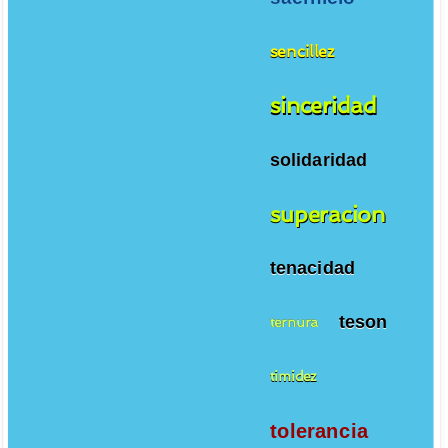
sencillez
sinceridad
solidaridad
superacion
tenacidad
teson
ternura
timidez
tolerancia