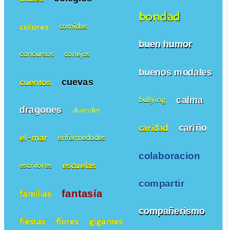
bondad
colores
comidas
buen humor
concursos
conejos
buenos modales
cuevas
cuentos
calma
bullying
dragones
duendes
cariño
caridad
el-mar
enfermedades
colaboracion
escuelas
escritores
compartir
fantasía
familias
compañerismo
fiestas
flores
gigantes