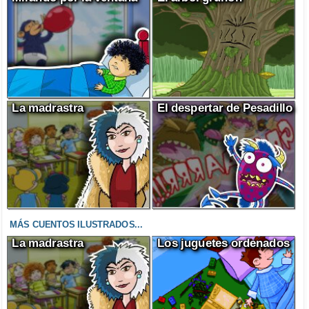
La madrastra
El despertar de Pesadillo
MÁS CUENTOS ILUSTRADOS...
La madrastra
Los juguetes ordenados