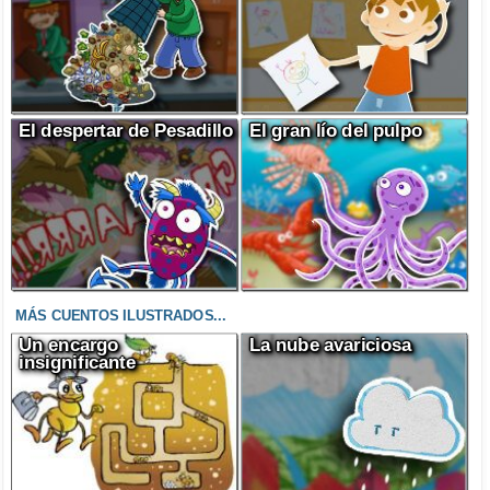
El despertar de Pesadillo
El gran lío del pulpo
MÁS CUENTOS ILUSTRADOS...
Un encargo
La nube avariciosa
insignificante