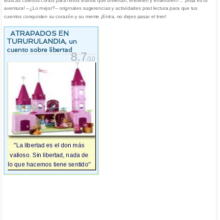
Buscas cuentos cortos para niños tiranos que diviertan, enseñen y enamoren?... ¡esta es tu
aventura! --¿Lo mejor?-- originales sugerencias y actividades post lectura para que tus
cuentos conquisten su corazón y su mente ¡Entra, no dejes pasar el tren!
ATRAPADOS EN
TURURULANDIA
, un
cuento sobre libertad
8.7
/10
"La libertad es el don más
valioso. Sin libertad, nada de
lo que hacemos tiene sentido"