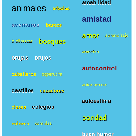
amabilidad
animales
arboles
amistad
aventuras
barcos
amor
aprendizaje
bosques
bibliotecas
atencion
brujas
brujos
autocontrol
caballeros
caperucita
autodominio
castillos
cazadores
autoestima
colegios
clases
bondad
colores
comidas
buen humor