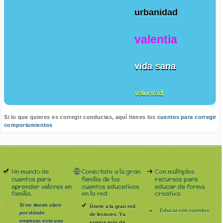
urbanidad
valentia
vida sana
voluntad
Si lo que quieres es corregir conductas, aquí tienes los
cuentos para corregir
comportamientos
Un mundo de
Conéctate a la gran
Con múltiples
cuentos para
familia de los
recursos para
aprender valores en
cuentos educativos
educar de forma
familia.
en la red
creativa
Si no tienes claro
Únete a la gran red
Educar con cuentos
por dónde
de lectores. Ya
empezar, esta una
somos más de