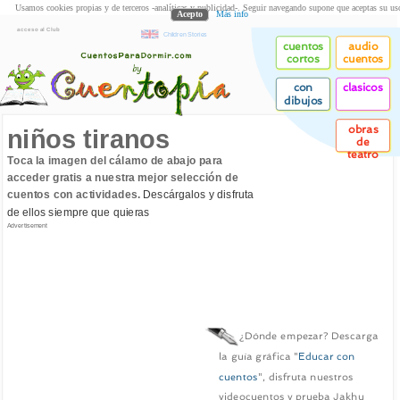
Usamos cookies propias y de terceros -analíticas y publicidad-. Seguir navegando supone que aceptas su us
Acepto
Más info
acceso al Club
Children Stories
cuentos
audio
cortos
cuentos
con
clasicos
dibujos
obras
niños tiranos
de
teatro
Toca la imagen del cálamo de abajo para
acceder gratis a nuestra mejor selección de
cuentos con actividades.
Descárgalos y disfruta
de ellos siempre que quieras
Advertisement
¿Dónde empezar? Descarga
la guía gráfica "
Educar con
cuentos
", disfruta nuestros
videocuentos y prueba Jakhu