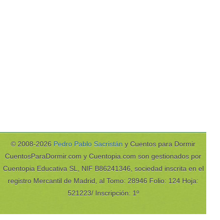
© 2008-2026
Pedro Pablo Sacristán
y Cuentos para Dormir
CuentosParaDormir.com y Cuentopia.com son gestionados por
Cuentopia Educativa SL, NIF B86241346, sociedad inscrita en el
registro Mercantil de Madrid, al Tomo: 28946 Folio: 124 Hoja:
521223/ Inscripción: 1º