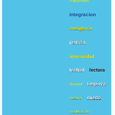
inquietudes
integracion
inteligencia
justicia
laboriosidad
lealtad
lectura
limpieza
libertad
miedo
mesura
moderacion