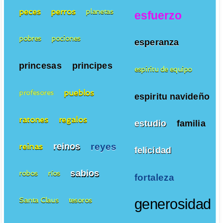
peces
perros
planetas
esfuerzo
pobres
pociones
esperanza
princesas
principes
espiritu de equipo
pueblos
profesores
espiritu navideño
ratones
regalos
estudio
familia
reyes
reinos
reinas
felicidad
sabios
robos
ríos
fortaleza
Santa Claus
tesoros
generosidad