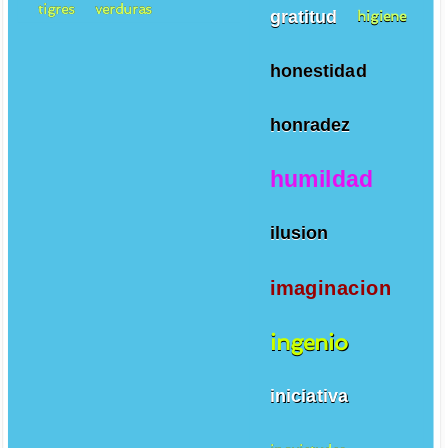
tigres
verduras
gratitud
higiene
honestidad
honradez
humildad
ilusion
imaginacion
ingenio
iniciativa