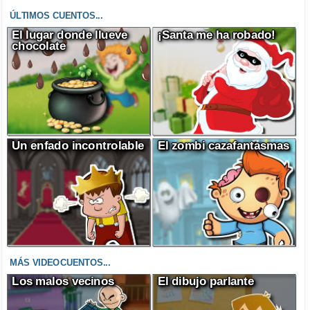
ÚLTIMOS CUENTOS...
El lugar donde llueve
¡Santa me ha robado!
chocolate
Un enfado incontrolable
El zombi cazafantasmas
MÁS VIDEOCUENTOS...
Los malos vecinos
El dibujo parlante