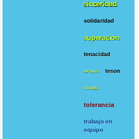
sinceridad
solidaridad
superacion
tenacidad
teson
ternura
timidez
tolerancia
trabajo en
equipo