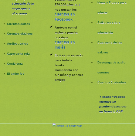
Ideas y Trucos para
selección de lo
170.000 a los que
mejor que te
nos gustan los
educar
ofrecemos
cuentos en
Facebook
Artículos sobre
Cuentos cortos
Atrévete con el
inglés y prueba
educación
Cuentos clásicos
nuestros
cuentos en
Cuaderno de los
Audiocuentos
inglés
valores
Caperucita roja
Este es un espacio
para toda la
Descarga de audio
Cenicienta
familia
.
Compártelo con
cuentos
El patito feo
tus niños y con tus
amigos
Cuentos ilustrados
Y todos nuestros
cuentos se
pueden
descargar
en formato PDF