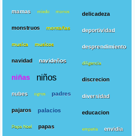
mamas
miedo
monos
delicadeza
monstruos
montañas
deportividad
musica
musicos
desprendimiento
navidad
navideños
diligencia
niños
niñas
discrecion
padres
nubes
ogros
diversidad
palacios
pajaros
educacion
papas
Papa Noel
envidia
empatía