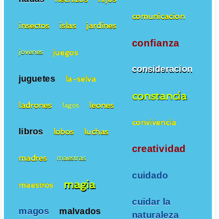
comunicacion
insectos
islas
jardines
confianza
juegos
jovenes
consideracion
juguetes
la-selva
constancia
ladrones
leones
lagos
convivencia
libros
lobos
luchas
creatividad
madres
maestras
cuidado
magia
maestros
cuidar la
magos
malvados
naturaleza