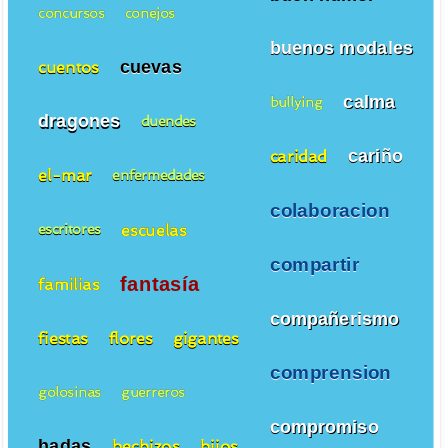
concursos
conejos
buenos modales
cuevas
cuentos
calma
bullying
dragones
duendes
cariño
caridad
el-mar
enfermedades
colaboracion
escuelas
escritores
compartir
fantasía
familias
compañerismo
fiestas
flores
gigantes
comprension
golosinas
guerreros
compromiso
hadas
hechizos
hijos