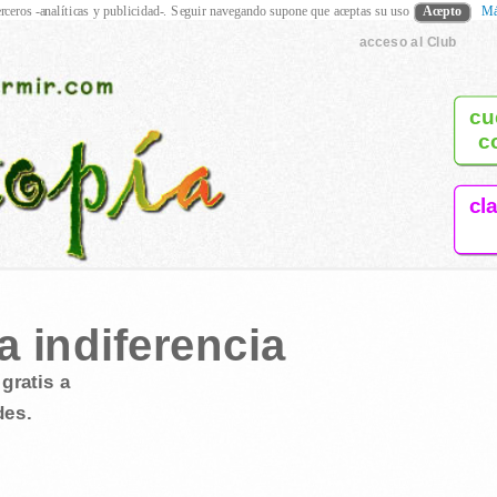
rceros -analíticas y publicidad-. Seguir navegando supone que aceptas su uso
Acepto
Má
acceso al Club
cu
c
cl
a indiferencia
gratis a
des.