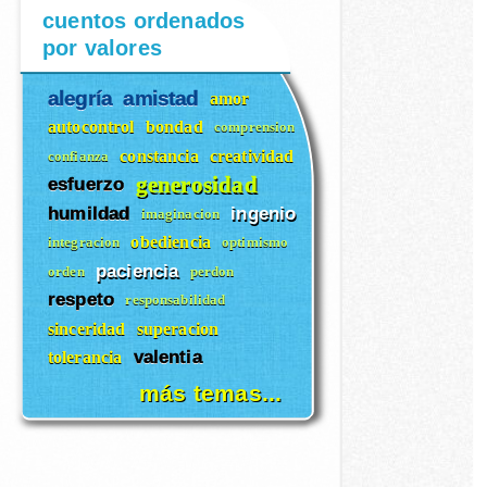
cuentos ordenados
por valores
alegría
amistad
amor
autocontrol
bondad
comprension
constancia
creatividad
confianza
generosidad
esfuerzo
humildad
ingenio
imaginacion
obediencia
integracion
optimismo
paciencia
orden
perdon
respeto
responsabilidad
sinceridad
superacion
valentia
tolerancia
más temas...