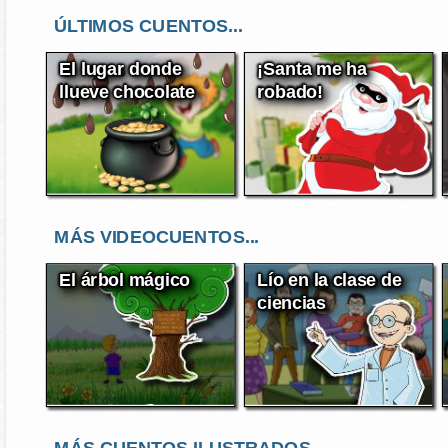
ÚLTIMOS CUENTOS...
El lugar donde
¡Santa me ha
llueve chocolate
robado!
MÁS VIDEOCUENTOS...
El árbol mágico
Lío en la clase de
ciencias
MÁS CUENTOS ILUSTRADOS...