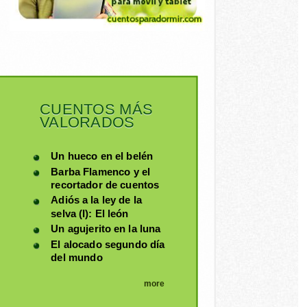
CUENTOS MÁS
VALORADOS
Un hueco en el belén
Barba Flamenco y el
recortador de cuentos
Adiós a la ley de la
selva (I): El león
Un agujerito en la luna
El alocado segundo día
del mundo
more