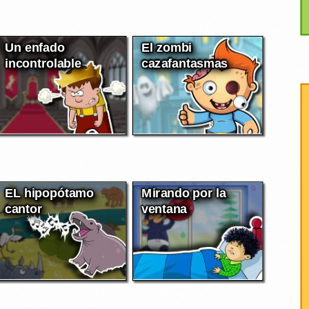
Un enfado
El zombi
incontrolable
cazafantasmas
EL hipopótamo
Mirando por la
cantor
ventana