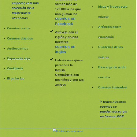
empezar, esta una
somos más de
Ideas y Trucos para
selección de lo
170.000 a los que
mejor que te
nos gustan los
educar
ofrecemos
cuentos en
Facebook
Artículos sobre
Cuentos cortos
Atrévete con el
inglés y prueba
educación
Cuentos clásicos
nuestros
cuentos en
Cuaderno de los
Audiocuentos
inglés
valores
Caperucita roja
Este es un espacio
para toda la
Descarga de audio
Cenicienta
familia
.
Compártelo con
cuentos
El patito feo
tus niños y con tus
amigos
Cuentos ilustrados
Y todos nuestros
cuentos se
pueden
descargar
en formato PDF