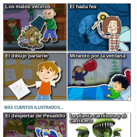
Los malos vecinos
El hada fea
El dibujo parlante
Mirando por la ventana
MÁS CUENTOS ILUSTRADOS...
El despertar de Pesadillo
La planta carnívora y el
carnicero