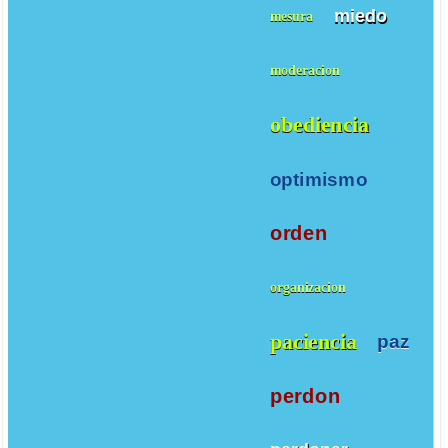
miedo
mesura
moderacion
obediencia
optimismo
orden
organizacion
paciencia
paz
perdon