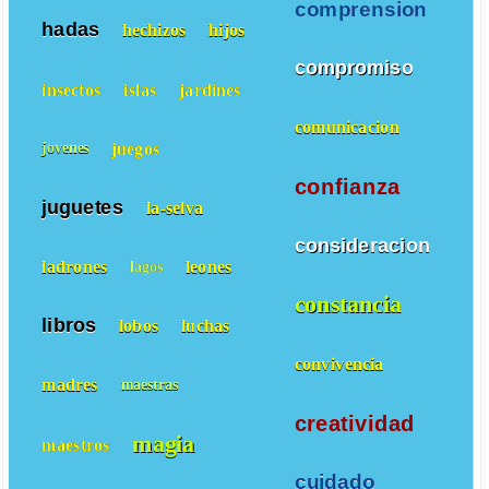
comprension
hadas
hechizos
hijos
compromiso
insectos
islas
jardines
comunicacion
juegos
jovenes
confianza
juguetes
la-selva
consideracion
ladrones
leones
lagos
constancia
libros
lobos
luchas
convivencia
madres
maestras
creatividad
magia
maestros
cuidado