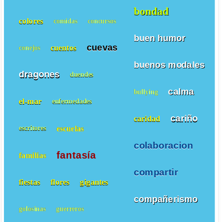
bondad
colores
comidas
concursos
buen humor
cuevas
cuentos
conejos
buenos modales
dragones
duendes
calma
bullying
el-mar
enfermedades
cariño
caridad
escuelas
escritores
colaboracion
fantasía
familias
compartir
fiestas
flores
gigantes
compañerismo
golosinas
guerreros