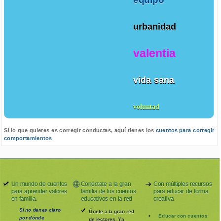
urbanidad
valentia
vida sana
voluntad
Si lo que quieres es corregir conductas, aquí tienes los
cuentos para corregir
comportamientos
Un mundo de cuentos
Conéctate a la gran
Con múltiples recursos
para aprender valores
familia de los cuentos
para educar de forma
en familia.
educativos en la red
creativa
Si no tienes claro
Únete a la gran red
Educar con cuentos
por dónde
de lectores. Ya