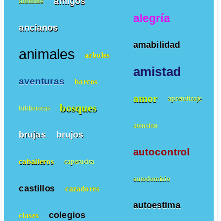
amigos
alumnos
alegría
ancianos
amabilidad
animales
arboles
amistad
aventuras
barcos
amor
aprendizaje
bosques
bibliotecas
atencion
brujas
brujos
autocontrol
caballeros
caperucita
autodominio
castillos
cazadores
autoestima
colegios
clases