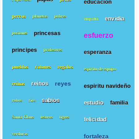
educacion
perros
planetas
pobres
envidia
empatía
princesas
pociones
esfuerzo
principes
profesores
esperanza
pueblos
ratones
regalos
espiritu de equipo
reyes
reinos
reinas
espiritu navideño
sabios
robos
ríos
estudio
familia
Santa Claus
tesoros
tigres
felicidad
verduras
fortaleza