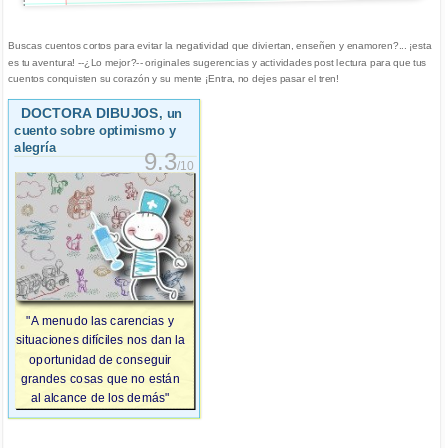
Buscas cuentos cortos para evitar la negatividad que diviertan, enseñen y enamoren?... ¡esta
es tu aventura! --¿Lo mejor?-- originales sugerencias y actividades post lectura para que tus
cuentos conquisten su corazón y su mente ¡Entra, no dejes pasar el tren!
DOCTORA DIBUJOS
, un
cuento sobre optimismo y
alegría
9.3
/10
"A menudo las carencias y
situaciones difíciles nos dan la
oportunidad de conseguir
grandes cosas que no están
al alcance de los demás"