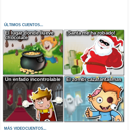
ÚLTIMOS CUENTOS...
El lugar donde llueve
¡Santa me ha robado!
chocolate
Un enfado incontrolable
El zombi cazafantasmas
MÁS VIDEOCUENTOS...