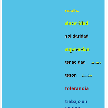
sencillez
sinceridad
solidaridad
superacion
tenacidad
ternura
teson
timidez
tolerancia
trabajo en
equipo