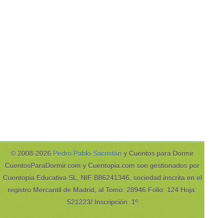
© 2008-2026
Pedro Pablo Sacristán
y Cuentos para Dormir
CuentosParaDormir.com y Cuentopia.com son gestionados por
Cuentopia Educativa SL, NIF B86241346, sociedad inscrita en el
registro Mercantil de Madrid, al Tomo: 28946 Folio: 124 Hoja:
521223/ Inscripción: 1º