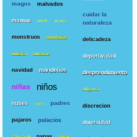
magos
malvados
cuidar la
mamas
miedo
monos
naturaleza
monstruos
montañas
delicadeza
musica
musicos
deportividad
navidad
navideños
desprendimiento
niños
niñas
diligencia
padres
nubes
ogros
discrecion
palacios
pajaros
diversidad
papas
peces
Papa Noel