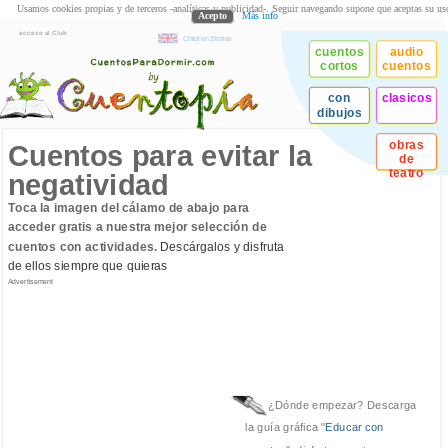
Usamos cookies propias y de terceros -analíticas y publicidad-. Seguir navegando supone que aceptas su us
Acepto
Más info
acceso al Club
Children Stories
cuentos
audio
cortos
cuentos
con
clasicos
dibujos
obras
Cuentos para evitar la
de
teatro
negatividad
Toca la imagen del cálamo de abajo para
acceder gratis a nuestra mejor selección de
cuentos con actividades.
Descárgalos y disfruta
de ellos siempre que quieras
Advertisement
¿Dónde empezar? Descarga
la guía gráfica "
Educar con