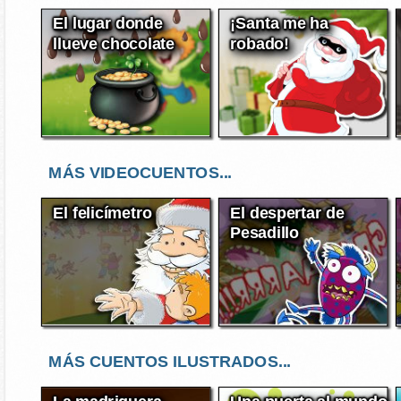
El lugar donde
¡Santa me ha
llueve chocolate
robado!
MÁS VIDEOCUENTOS...
El felicímetro
El despertar de
Pesadillo
MÁS CUENTOS ILUSTRADOS...
La madriguera
Una puerta al mundo