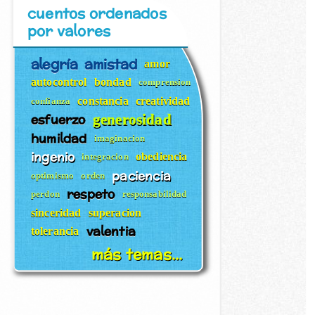
cuentos ordenados
por valores
alegría
amistad
amor
autocontrol
bondad
comprension
constancia
creatividad
confianza
esfuerzo
generosidad
humildad
imaginacion
ingenio
obediencia
integracion
paciencia
optimismo
orden
respeto
perdon
responsabilidad
sinceridad
superacion
valentia
tolerancia
más temas...