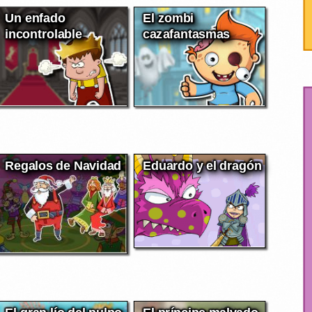
Un enfado
El zombi
incontrolable
cazafantasmas
Regalos de Navidad
Eduardo y el dragón
El gran lío del pulpo
El príncipe malvado