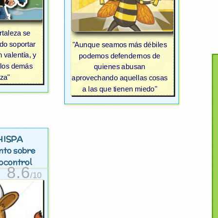
rtaleza se
do soportar
"Aunque seamos más débiles
n valentía, y
podemos defendernos de
 los demás
quienes abusan
rza"
aprovechando aquellas cosas
a las que tienen miedo"
HISPA
ento sobre
ocontrol
8.6
/10