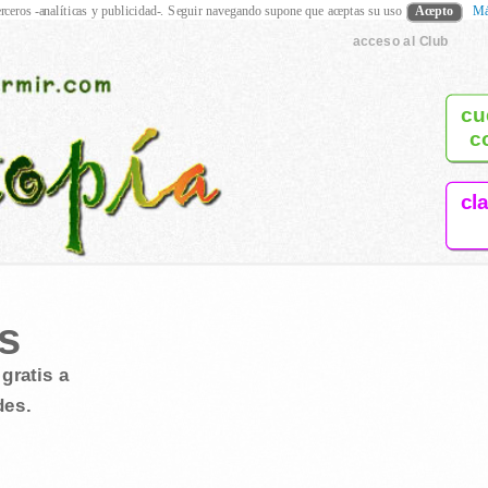
rceros -analíticas y publicidad-. Seguir navegando supone que aceptas su uso
Acepto
Má
acceso al Club
cu
c
cl
s
gratis a
des.