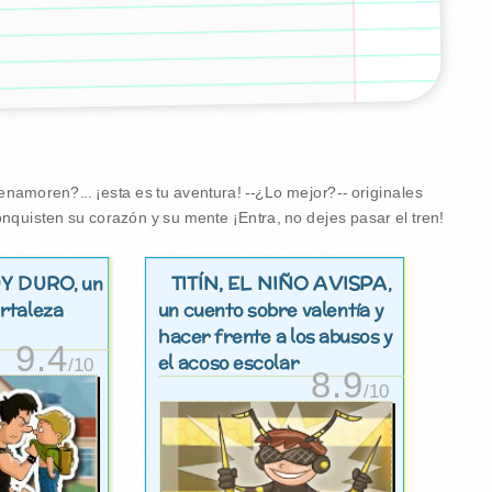
amoren?... ¡esta es tu aventura! --¿Lo mejor?-- originales
nquisten su corazón y su mente ¡Entra, no dejes pasar el tren!
Y DURO
TITÍN, EL NIÑO AVISPA
, un
,
rtaleza
un cuento sobre valentía y
hacer frente a los abusos y
9.4
el acoso escolar
/10
8.9
/10