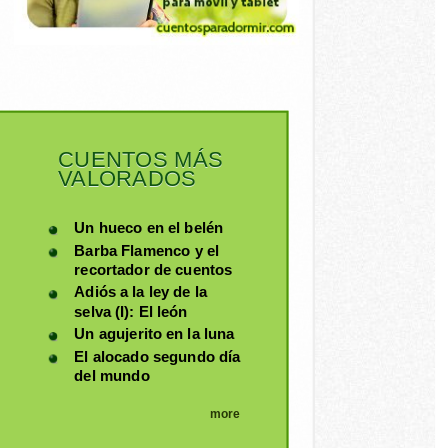
CUENTOS MÁS
VALORADOS
Un hueco en el belén
Barba Flamenco y el
recortador de cuentos
Adiós a la ley de la
selva (I): El león
Un agujerito en la luna
El alocado segundo día
del mundo
more