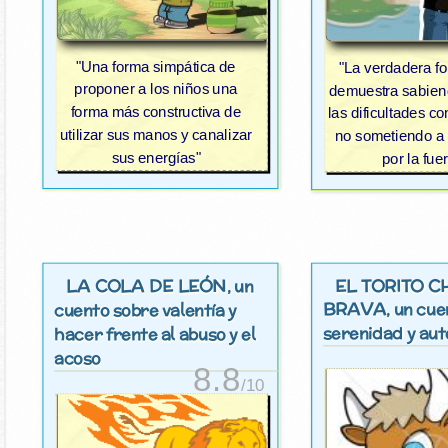
"Una forma simpática de
"La verdadera fo
proponer a los niños una
demuestra sabien
forma más constructiva de
las dificultades co
utilizar sus manos y canalizar
no sometiendo a
sus energías"
por la fue
LA COLA DE LEÓN
EL TORITO C
, un
BRAVA
, un cu
cuento sobre valentía y
serenidad y aut
hacer frente al abuso y el
acoso
8.8
/10