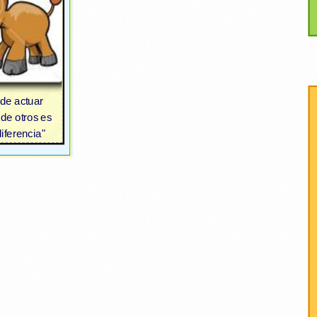
 de actuar
 de otros es
diferencia"