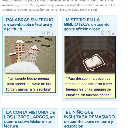
Buscas cuentos de palabras cortos que diviertan, enseñen y enamoren?... ¡esta es tu
aventura! --¿Lo mejor?-- originales sugerencias y actividades post lectura para que tus
cuentos conquisten su corazón y su mente ¡Entra, no dejes pasar el tren!
PALABRAS SIN TECHO
MISTERIO EN LA
,
BIBLIOTECA
un cuento sobre lectura y
, un cuento
escritura
sobre afición a leer
9.6
9.4
/10
/10
"Un cuento hecho poema
"Para descubrir la afición de
para apreciar el valor de los
leer basta con empezar a leer
libros y animar a la escritura"
buenas historias, aunque se
empiece sin muchas ganas"
LA CORTA HISTORIA DE
EL NIÑO QUE
LOS LIBROS LARGOS
INSULTABA DEMASIADO
, un
,
cuento sobre iniciar en la
un cuento sobre respeto y
lectura
educación