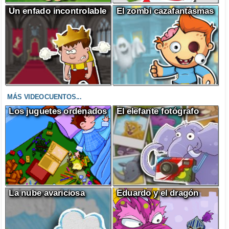
Un enfado incontrolable
El zombi cazafantasmas
MÁS VIDEOCUENTOS...
Los juguetes ordenados
El elefante fotógrafo
La nube avariciosa
Eduardo y el dragón