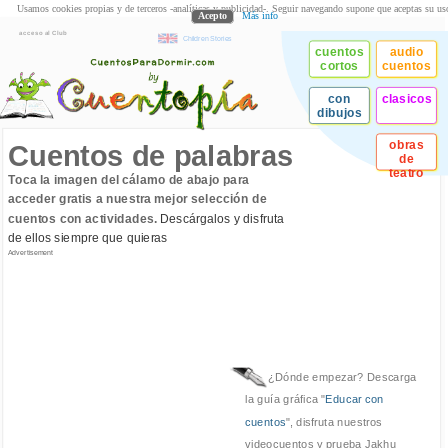
Usamos cookies propias y de terceros -analíticas y publicidad-. Seguir navegando supone que aceptas su us
Acepto
Más info
acceso al Club
Children Stories
cuentos
audio
cortos
cuentos
con
clasicos
dibujos
obras
Cuentos de palabras
de
teatro
Toca la imagen del cálamo de abajo para
acceder gratis a nuestra mejor selección de
cuentos con actividades.
Descárgalos y disfruta
de ellos siempre que quieras
Advertisement
¿Dónde empezar? Descarga
la guía gráfica "
Educar con
cuentos
", disfruta nuestros
videocuentos y prueba Jakhu