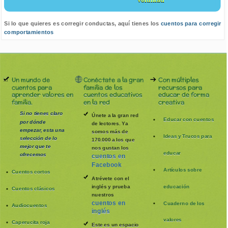
Si lo que quieres es corregir conductas, aquí tienes los
cuentos para corregir
comportamientos
Un mundo de
Conéctate a la gran
Con múltiples
cuentos para
familia de los
recursos para
aprender valores en
cuentos educativos
educar de forma
familia.
en la red
creativa
Si no tienes claro
Únete a la gran red
Educar con cuentos
por dónde
de lectores. Ya
empezar, esta una
somos más de
Ideas y Trucos para
selección de lo
170.000 a los que
mejor que te
nos gustan los
educar
ofrecemos
cuentos en
Facebook
Artículos sobre
Cuentos cortos
Atrévete con el
inglés y prueba
educación
Cuentos clásicos
nuestros
cuentos en
Cuaderno de los
Audiocuentos
inglés
valores
Caperucita roja
Este es un espacio