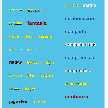
cariño
caridad
escuelas
escritores
colaboracion
fantasía
familias
compartir
fiestas
flores
gigantes
compañerismo
golosinas
guerreros
comprension
hadas
hechizos
hijos
compromiso
insectos
islas
jardines
comunicacion
juegos
jovenes
confianza
juguetes
la-selva