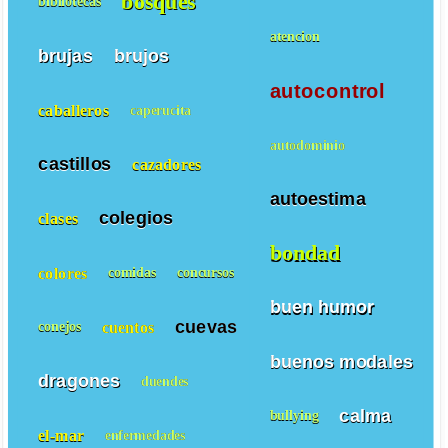
bosques
bibliotecas
atencion
brujas
brujos
autocontrol
caballeros
caperucita
autodominio
castillos
cazadores
autoestima
colegios
clases
bondad
colores
comidas
concursos
buen humor
cuevas
cuentos
conejos
buenos modales
dragones
duendes
calma
bullying
el-mar
enfermedades