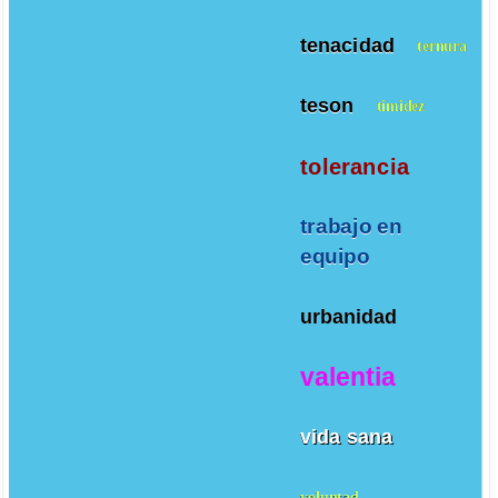
tenacidad
ternura
teson
timidez
tolerancia
trabajo en
equipo
urbanidad
valentia
vida sana
voluntad