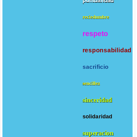
puntualidad
reciedumbre
respeto
responsabilidad
sacrificio
sencillez
sinceridad
solidaridad
superacion