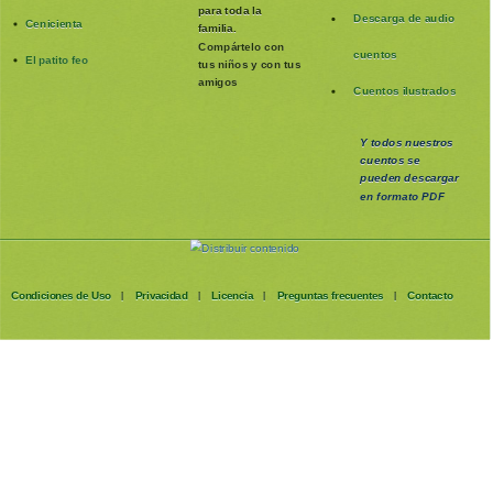
para toda la
Descarga de audio
Cenicienta
familia
.
Compártelo con
cuentos
El patito feo
tus niños y con tus
amigos
Cuentos ilustrados
Y todos nuestros
cuentos se
pueden
descargar
en formato PDF
Condiciones de Uso
Privacidad
Licencia
Preguntas frecuentes
Contacto
|
|
|
|