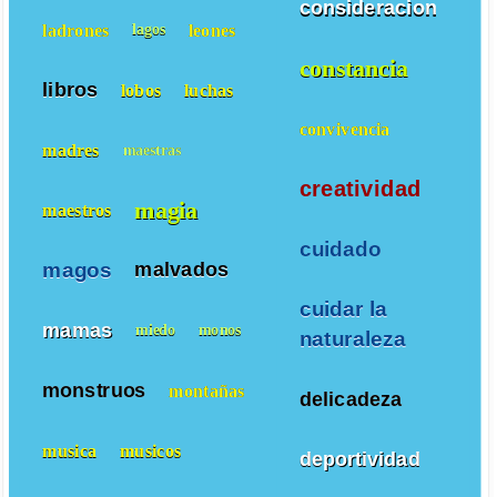
consideracion
ladrones
leones
lagos
constancia
libros
lobos
luchas
convivencia
madres
maestras
creatividad
magia
maestros
cuidado
magos
malvados
cuidar la
mamas
miedo
monos
naturaleza
monstruos
montañas
delicadeza
musica
musicos
deportividad