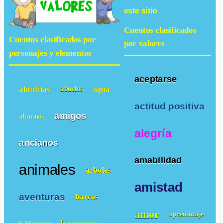
este sitio
Cuentos clasificados
Cuentos clasificados por
por valores
personajes y elementos
aceptarse
abuelitas
agua
abuelos
actitud positiva
amigos
alumnos
alegría
ancianos
amabilidad
animales
arboles
amistad
aventuras
barcos
amor
aprendizaje