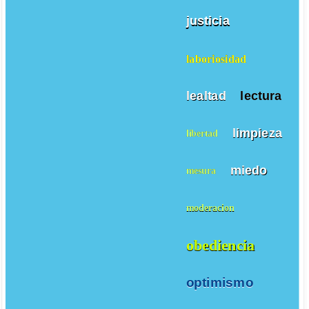
justicia
laboriosidad
lealtad
lectura
limpieza
libertad
miedo
mesura
moderacion
obediencia
optimismo