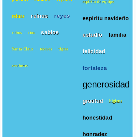
espiritu de equipo
reyes
reinos
reinas
espiritu navideño
sabios
robos
ríos
estudio
familia
Santa Claus
tesoros
tigres
felicidad
verduras
fortaleza
generosidad
gratitud
higiene
honestidad
honradez