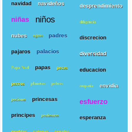
navidad
navideños
desprendimiento
niños
niñas
diligencia
padres
nubes
ogros
discrecion
palacios
pajaros
diversidad
papas
peces
Papa Noel
educacion
perros
planetas
pobres
envidia
empatía
princesas
pociones
esfuerzo
principes
profesores
esperanza
pueblos
ratones
regalos