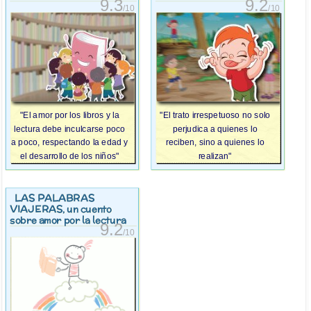
9.3
9.2
/10
/10
"El amor por los libros y la
"El trato irrespetuoso no solo
lectura debe inculcarse poco
perjudica a quienes lo
a poco, respectando la edad y
reciben, sino a quienes lo
el desarrollo de los niños"
realizan"
LAS PALABRAS
VIAJERAS
, un cuento
sobre amor por la lectura
9.2
/10