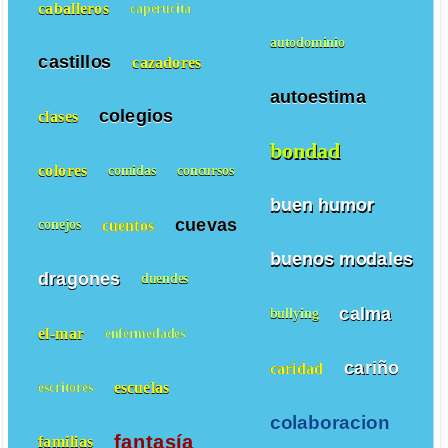
caballeros
caperucita
autodominio
castillos
cazadores
autoestima
colegios
clases
bondad
colores
comidas
concursos
buen humor
cuevas
cuentos
conejos
buenos modales
dragones
duendes
calma
bullying
el-mar
enfermedades
cariño
caridad
escuelas
escritores
colaboracion
fantasía
familias