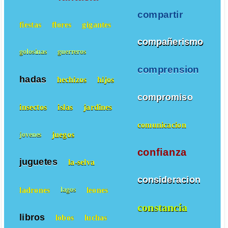
compartir
fiestas
flores
gigantes
compañerismo
golosinas
guerreros
comprension
hadas
hechizos
hijos
compromiso
insectos
islas
jardines
comunicacion
juegos
jovenes
confianza
juguetes
la-selva
consideracion
ladrones
leones
lagos
constancia
libros
lobos
luchas