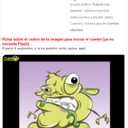
la guía gráfica "
Educar con
cuentos
", disfruta nuestros
videocuentos y prueba Jakhu
Cuentos, nuestra app de
cuentos
infantiles
.
Pulsa sobre el centro de la imagen para iniciar el cuento (ya no
necesita Flash)
Espera 5 segundos, y si no puedes verlo, pulsa
aquí