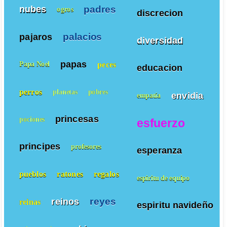
padres
nubes
ogros
discrecion
palacios
pajaros
diversidad
papas
peces
Papa Noel
educacion
perros
planetas
pobres
envidia
empatía
princesas
pociones
esfuerzo
principes
profesores
esperanza
pueblos
ratones
regalos
espiritu de equipo
reyes
reinos
reinas
espiritu navideño