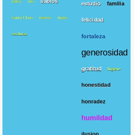
sabios
robos
ríos
estudio
familia
Santa Claus
tesoros
tigres
felicidad
verduras
fortaleza
generosidad
gratitud
higiene
honestidad
honradez
humildad
ilusion