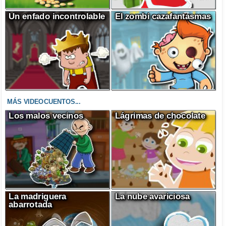
Un enfado incontrolable
El zombi cazafantasmas
MÁS VIDEOCUENTOS...
Los malos vecinos
Lágrimas de chocolate
La madriguera
La nube avariciosa
abarrotada