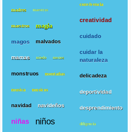
convivencia
madres
maestras
creatividad
magia
maestros
cuidado
magos
malvados
cuidar la
mamas
miedo
monos
naturaleza
monstruos
montañas
delicadeza
musica
musicos
deportividad
navidad
navideños
desprendimiento
niños
niñas
diligencia