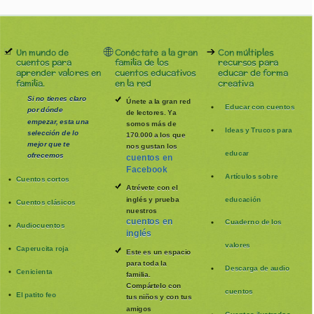
Un mundo de
Conéctate a la gran
Con múltiples
cuentos para
familia de los
recursos para
aprender valores en
cuentos educativos
educar de forma
familia.
en la red
creativa
Si no tienes claro
Únete a la gran red
Educar con cuentos
por dónde
de lectores. Ya
empezar, esta una
somos más de
Ideas y Trucos para
selección de lo
170.000 a los que
mejor que te
nos gustan los
educar
ofrecemos
cuentos en
Facebook
Artículos sobre
Cuentos cortos
Atrévete con el
inglés y prueba
educación
Cuentos clásicos
nuestros
cuentos en
Cuaderno de los
Audiocuentos
inglés
valores
Caperucita roja
Este es un espacio
para toda la
Descarga de audio
Cenicienta
familia
.
Compártelo con
cuentos
El patito feo
tus niños y con tus
amigos