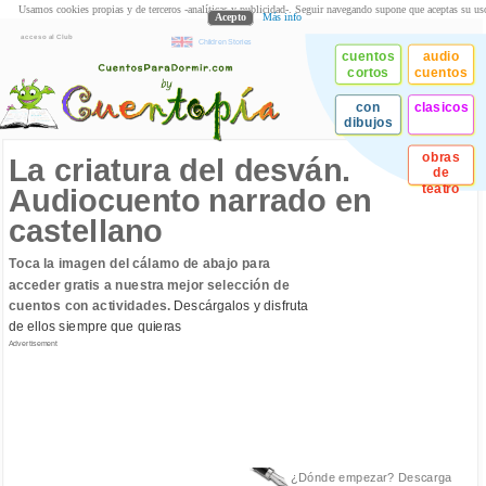
Usamos cookies propias y de terceros -analíticas y publicidad-. Seguir navegando supone que aceptas su us
Acepto
Más info
acceso al Club
Children Stories
cuentos
audio
cortos
cuentos
con
clasicos
dibujos
obras
La criatura del desván.
de
teatro
Audiocuento narrado en
castellano
Toca la imagen del cálamo de abajo para
acceder gratis a nuestra mejor selección de
cuentos con actividades.
Descárgalos y disfruta
de ellos siempre que quieras
Advertisement
¿Dónde empezar? Descarga