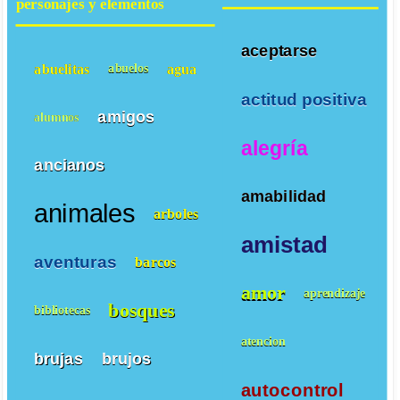
personajes y elementos
aceptarse
abuelitas
agua
abuelos
actitud positiva
amigos
alumnos
alegría
ancianos
amabilidad
animales
arboles
amistad
aventuras
barcos
amor
aprendizaje
bosques
bibliotecas
atencion
brujas
brujos
autocontrol