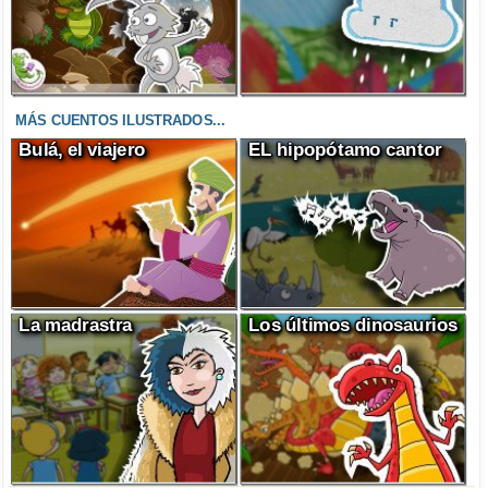
MÁS CUENTOS ILUSTRADOS...
Bulá, el viajero
EL hipopótamo cantor
La madrastra
Los últimos dinosaurios