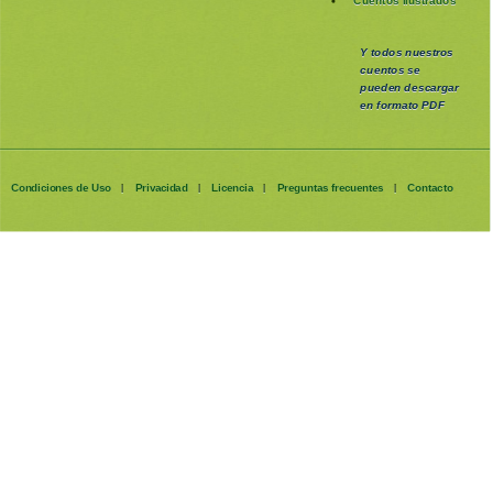
Cuentos ilustrados
Y todos nuestros
cuentos se
pueden
descargar
en formato PDF
Condiciones de Uso
Privacidad
Licencia
Preguntas frecuentes
Contacto
|
|
|
|