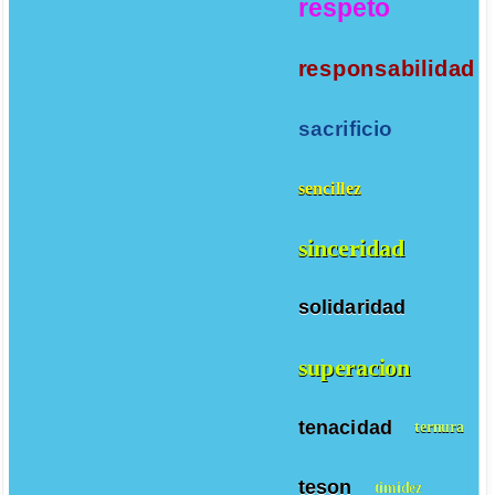
respeto
responsabilidad
sacrificio
sencillez
sinceridad
solidaridad
superacion
tenacidad
ternura
teson
timidez