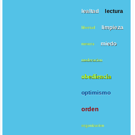
lealtad
lectura
limpieza
libertad
miedo
mesura
moderacion
obediencia
optimismo
orden
organizacion