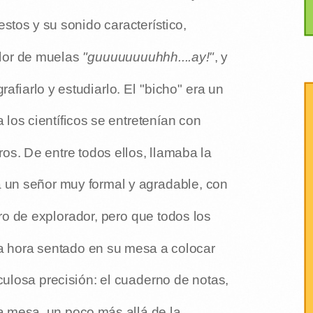
estos y su sonido característico,
olor de muelas
"guuuuuuuuhhh....ay!"
, y
rafiarlo y estudiarlo. El "bicho" era un
 los científicos se entretenían con
os. De entre todos ellos, llamaba la
ra un señor muy formal y agradable, con
o de explorador, pero que todos los
a hora sentado en su mesa a colocar
culosa precisión: el cuaderno de notas,
la mesa, un poco más allá de la