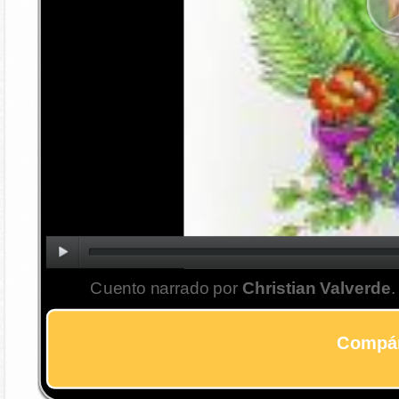
Cuento narrado por
Christian Valverde
.
Compár