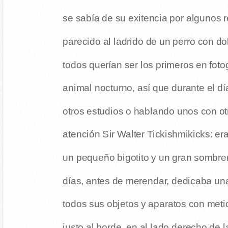
se sabía de su exitencia por algunos r
parecido al ladrido de un perro con d
todos querían ser los primeros en fotog
animal nocturno, así que durante el día
otros estudios o hablando unos con otr
atención Sir Walter Tickishmikicks: e
un pequeño bigotito y un gran sombrer
días, antes de merendar, dedicaba un
todos sus objetos y aparatos con meti
justo al borde, en al lado derecho de 