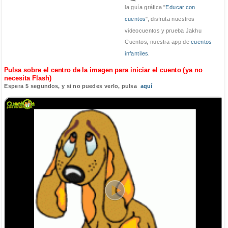
la guía gráfica "
Educar con
cuentos
", disfruta nuestros
videocuentos y prueba Jakhu
Cuentos, nuestra app de
cuentos
infantiles
.
Pulsa sobre el centro de la imagen para iniciar el cuento (ya no
necesita Flash)
Espera 5 segundos, y si no puedes verlo, pulsa
aquí