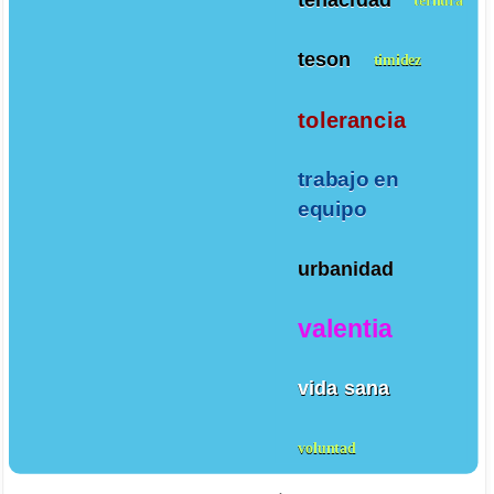
teson
timidez
tolerancia
trabajo en
equipo
urbanidad
valentia
vida sana
voluntad