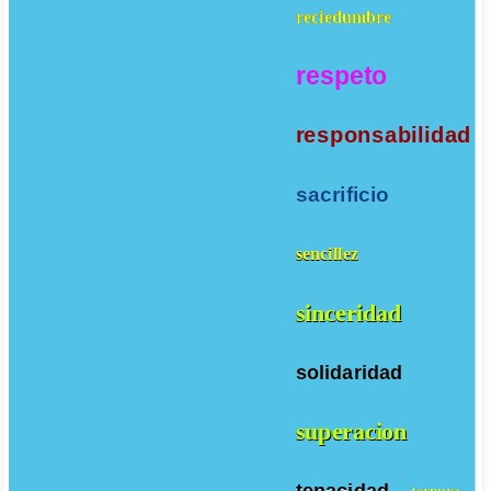
reciedumbre
respeto
responsabilidad
sacrificio
sencillez
sinceridad
solidaridad
superacion
tenacidad
ternura