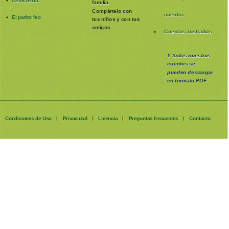
Cenicienta
familia
.
Compártelo con
cuentos
El patito feo
tus niños y con tus
amigos
Cuentos ilustrados
Y todos nuestros
cuentos se
pueden
descargar
en formato PDF
Condiciones de Uso
Privacidad
Licencia
Preguntas frecuentes
Contacto
|
|
|
|