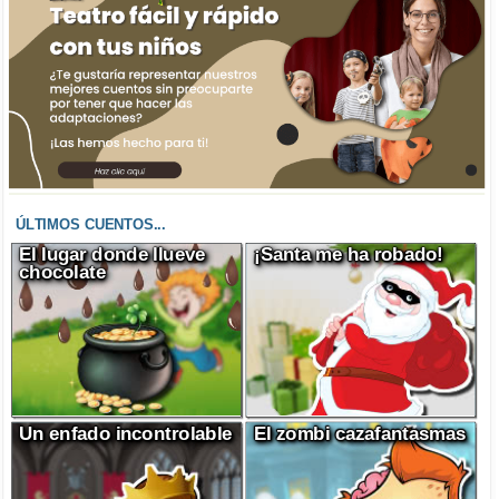
ÚLTIMOS CUENTOS...
El lugar donde llueve
¡Santa me ha robado!
chocolate
Un enfado incontrolable
El zombi cazafantasmas