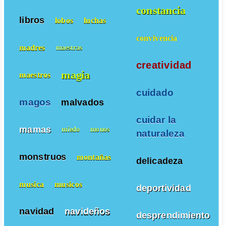
constancia
libros
lobos
luchas
convivencia
madres
maestras
creatividad
magia
maestros
cuidado
magos
malvados
cuidar la
mamas
miedo
monos
naturaleza
monstruos
montañas
delicadeza
musica
musicos
deportividad
navidad
navideños
desprendimiento