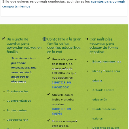
Si lo que quieres es corregir conductas, aquí tienes los
cuentos para corregir
comportamientos
Un mundo de
Conéctate a la gran
Con múltiples
cuentos para
familia de los
recursos para
aprender valores en
cuentos educativos
educar de forma
familia.
en la red
creativa
Si no tienes claro
Únete a la gran red
Educar con cuentos
por dónde
de lectores. Ya
empezar, esta una
somos más de
Ideas y Trucos para
selección de lo
170.000 a los que
mejor que te
nos gustan los
educar
ofrecemos
cuentos en
Facebook
Artículos sobre
Cuentos cortos
Atrévete con el
inglés y prueba
educación
Cuentos clásicos
nuestros
cuentos en
Cuaderno de los
Audiocuentos
inglés
valores
Caperucita roja
Este es un espacio
para toda la
Descarga de audio