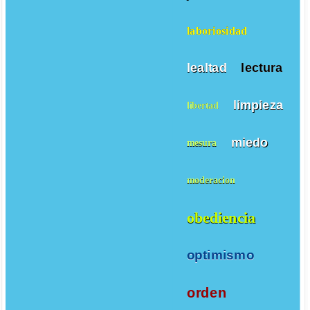
laboriosidad
lealtad
lectura
limpieza
libertad
miedo
mesura
moderacion
obediencia
optimismo
orden