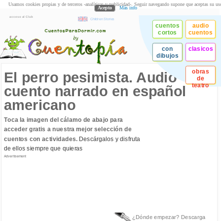
Usamos cookies propias y de terceros -analíticas y publicidad-. Seguir navegando supone que aceptas su us
Acepto
Más info
acceso al Club
Children Stories
cuentos
audio
cortos
cuentos
con
clasicos
dibujos
obras
El perro pesimista. Audio
de
teatro
cuento narrado en español
americano
Toca la imagen del cálamo de abajo para
acceder gratis a nuestra mejor selección de
cuentos con actividades.
Descárgalos y disfruta
de ellos siempre que quieras
Advertisement
¿Dónde empezar? Descarga