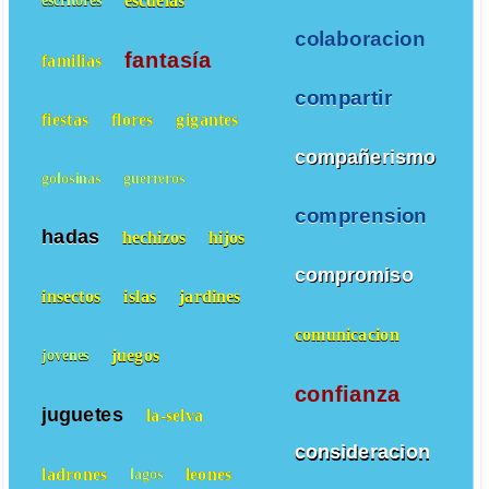
escuelas
escritores
colaboracion
fantasía
familias
compartir
fiestas
flores
gigantes
compañerismo
golosinas
guerreros
comprension
hadas
hechizos
hijos
compromiso
insectos
islas
jardines
comunicacion
juegos
jovenes
confianza
juguetes
la-selva
consideracion
ladrones
leones
lagos