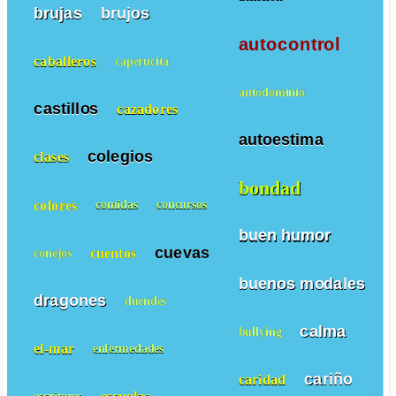
brujas
brujos
autocontrol
caballeros
caperucita
autodominio
castillos
cazadores
autoestima
colegios
clases
bondad
colores
comidas
concursos
buen humor
cuevas
cuentos
conejos
buenos modales
dragones
duendes
calma
bullying
el-mar
enfermedades
cariño
caridad