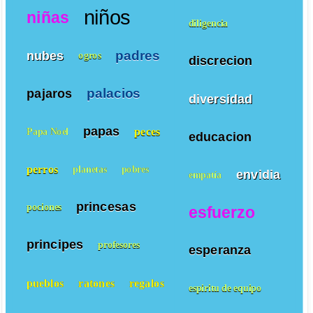
niños
niñas
diligencia
padres
nubes
ogros
discrecion
palacios
pajaros
diversidad
papas
peces
Papa Noel
educacion
perros
planetas
pobres
envidia
empatía
princesas
pociones
esfuerzo
principes
profesores
esperanza
pueblos
ratones
regalos
espiritu de equipo