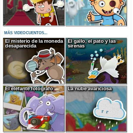
MÁS VIDEOCUENTOS...
El misterio de la moneda
El gallo, el pato y las
desaparecida
sirenas
El elefante fotógrafo
La nube avariciosa