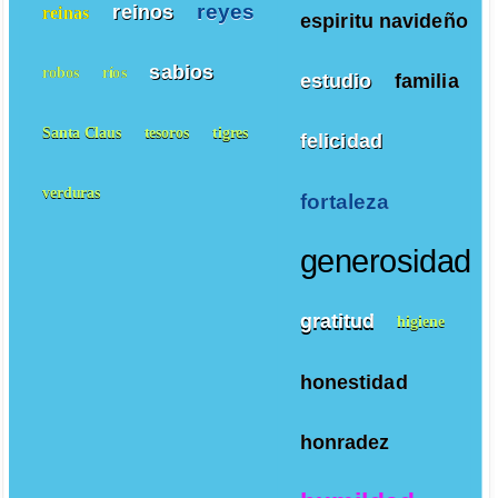
reyes
reinos
reinas
espiritu navideño
sabios
robos
ríos
estudio
familia
Santa Claus
tesoros
tigres
felicidad
verduras
fortaleza
generosidad
gratitud
higiene
honestidad
honradez