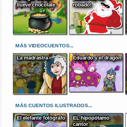
llueve chocolate
robado!
MÁS VIDEOCUENTOS...
La madrastra
Eduardo y el dragón
MÁS CUENTOS ILUSTRADOS...
El elefante fotógrafo
EL hipopótamo
cantor