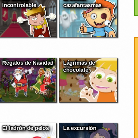
incontrolable
cazafantasmas
Regalos de Navidad
Lágrimas de
chocolate
El ladrón de pelos
La excursión