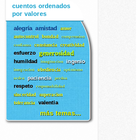
cuentos ordenados
por valores
alegría
amistad
amor
autocontrol
bondad
comprension
constancia
creatividad
confianza
generosidad
esfuerzo
humildad
ingenio
imaginacion
obediencia
integracion
optimismo
paciencia
orden
perdon
respeto
responsabilidad
sinceridad
superacion
valentia
tolerancia
más temas...