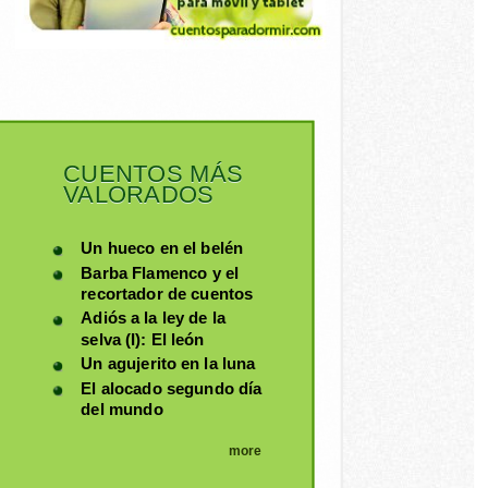
CUENTOS MÁS
VALORADOS
Un hueco en el belén
Barba Flamenco y el
recortador de cuentos
Adiós a la ley de la
selva (I): El león
Un agujerito en la luna
El alocado segundo día
del mundo
more