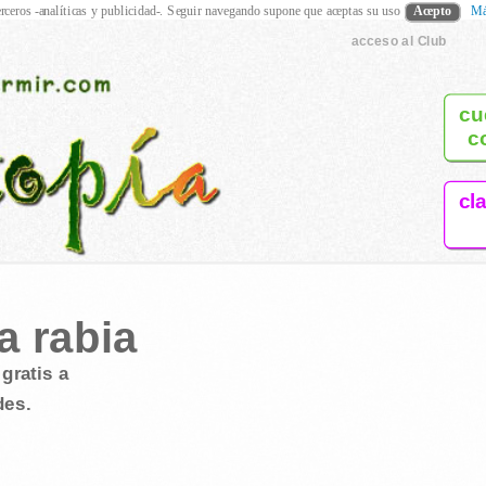
rceros -analíticas y publicidad-. Seguir navegando supone que aceptas su uso
Acepto
Má
acceso al Club
cu
c
cl
a rabia
gratis a
des.