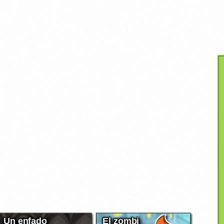
Un enfado
El zombi