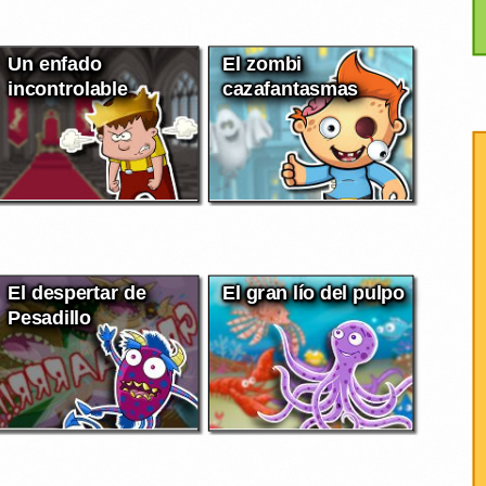
Un enfado
El zombi
incontrolable
cazafantasmas
El despertar de
El gran lío del pulpo
Pesadillo