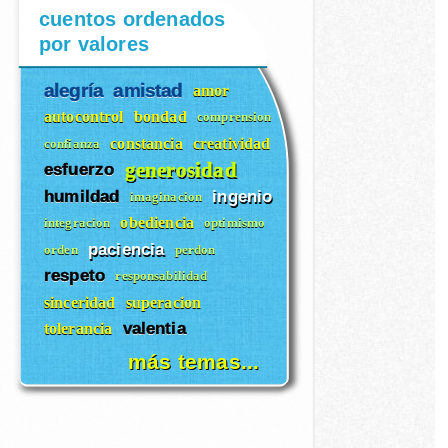
cuentos ordenados
por valores
alegría
amistad
amor
autocontrol
bondad
comprension
constancia
creatividad
confianza
generosidad
esfuerzo
humildad
ingenio
imaginacion
obediencia
integracion
optimismo
paciencia
orden
perdon
respeto
responsabilidad
sinceridad
superacion
valentia
tolerancia
más temas...