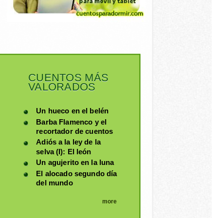
CUENTOS MÁS
VALORADOS
Un hueco en el belén
Barba Flamenco y el
recortador de cuentos
Adiós a la ley de la
selva (I): El león
Un agujerito en la luna
El alocado segundo día
del mundo
more