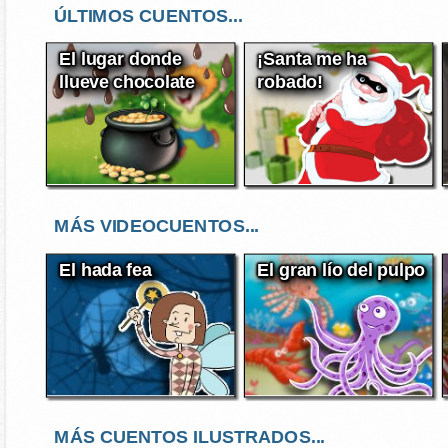
ÚLTIMOS CUENTOS...
El lugar donde
¡Santa me ha
llueve chocolate
robado!
MÁS VIDEOCUENTOS...
El hada fea
El gran lío del pulpo
MÁS CUENTOS ILUSTRADOS...