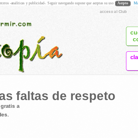
rceros -analíticas y publicidad-. Seguir navegando supone que aceptas su uso
Acepto
Má
acceso al Club
cu
c
cl
as faltas de respeto
gratis a
des.