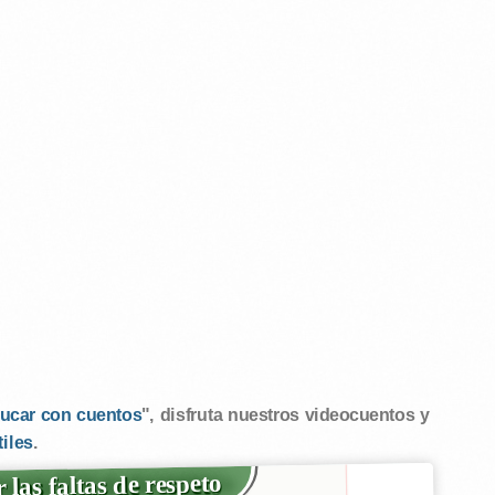
ucar con cuentos
", disfruta nuestros videocuentos y
tiles
.
 las faltas de respeto