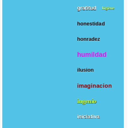
gratitud
higiene
honestidad
honradez
humildad
ilusion
imaginacion
ingenio
iniciativa