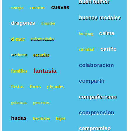
buen humor
cuevas
cuentos
conejos
buenos modales
dragones
duendes
calma
bullying
el-mar
enfermedades
cariño
caridad
escuelas
escritores
colaboracion
fantasía
familias
compartir
fiestas
flores
gigantes
compañerismo
golosinas
guerreros
comprension
hadas
hechizos
hijos
compromiso