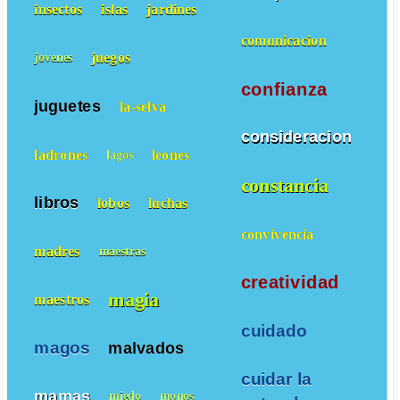
insectos
islas
jardines
comunicacion
juegos
jovenes
confianza
juguetes
la-selva
consideracion
ladrones
leones
lagos
constancia
libros
lobos
luchas
convivencia
madres
maestras
creatividad
magia
maestros
cuidado
magos
malvados
cuidar la
mamas
miedo
monos