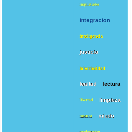
inquietudes
integracion
inteligencia
justicia
laboriosidad
lealtad
lectura
limpieza
libertad
miedo
mesura
moderacion