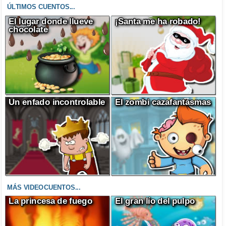
ÚLTIMOS CUENTOS...
El lugar donde llueve
¡Santa me ha robado!
chocolate
Un enfado incontrolable
El zombi cazafantasmas
MÁS VIDEOCUENTOS...
La princesa de fuego
El gran lío del pulpo