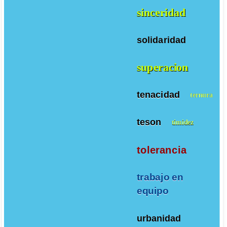
sinceridad
solidaridad
superacion
tenacidad
ternura
teson
timidez
tolerancia
trabajo en
equipo
urbanidad