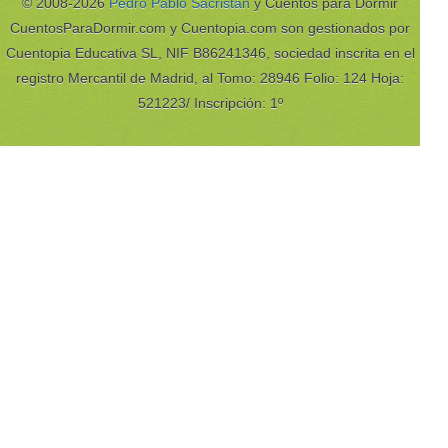
© 2008-2026
Pedro Pablo Sacristán
y Cuentos para Dormir
CuentosParaDormir.com y Cuentopia.com son gestionados por
Cuentopia Educativa SL, NIF B86241346, sociedad inscrita en el
registro Mercantil de Madrid, al Tomo: 28946 Folio: 124 Hoja:
521223/ Inscripción: 1º