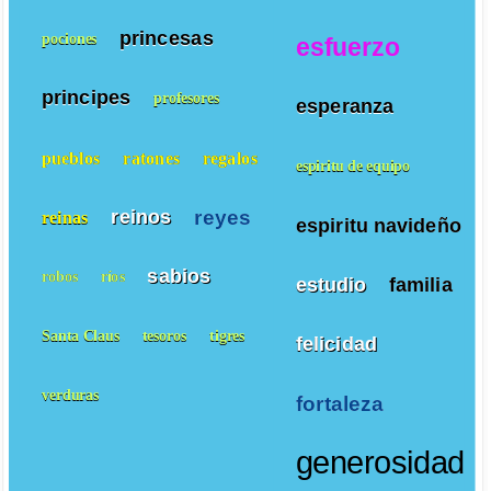
princesas
pociones
esfuerzo
principes
profesores
esperanza
pueblos
ratones
regalos
espiritu de equipo
reyes
reinos
reinas
espiritu navideño
sabios
robos
ríos
estudio
familia
Santa Claus
tesoros
tigres
felicidad
verduras
fortaleza
generosidad