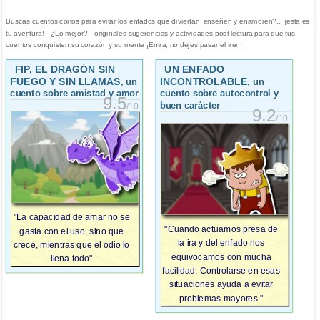
Buscas cuentos cortos para evitar los enfados que diviertan, enseñen y enamoren?... ¡esta es
tu aventura! --¿Lo mejor?-- originales sugerencias y actividades post lectura para que tus
cuentos conquisten su corazón y su mente ¡Entra, no dejes pasar el tren!
FIP, EL DRAGÓN SIN
UN ENFADO
FUEGO Y SIN LLAMAS
INCONTROLABLE
, un
, un
cuento sobre amistad y amor
cuento sobre autocontrol y
9.5
buen carácter
/10
9.2
/10
"La capacidad de amar no se
"Cuando actuamos presa de
gasta con el uso, sino que
la ira y del enfado nos
crece, mientras que el odio lo
equivocamos con mucha
llena todo"
facilidad. Controlarse en esas
situaciones ayuda a evitar
problemas mayores."