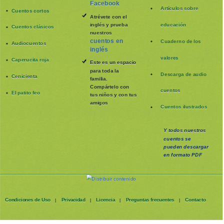
Facebook
Artículos sobre
Cuentos cortos
Atrévete con el
inglés y prueba
educación
Cuentos clásicos
nuestros
cuentos en
Cuaderno de los
Audiocuentos
inglés
valores
Caperucita roja
Este es un espacio
para toda la
Descarga de audio
Cenicienta
familia
.
Compártelo con
cuentos
El patito feo
tus niños y con tus
amigos
Cuentos ilustrados
Y todos nuestros
cuentos se
pueden
descargar
en formato PDF
Condiciones de Uso
Privacidad
Licencia
Preguntas frecuentes
Contacto
|
|
|
|