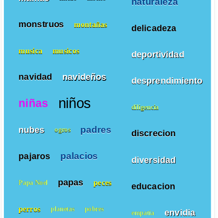
naturaleza
monstruos
montañas
delicadeza
musica
musicos
deportividad
navidad
navideños
desprendimiento
niños
niñas
diligencia
padres
nubes
ogros
discrecion
palacios
pajaros
diversidad
papas
peces
Papa Noel
educacion
perros
planetas
pobres
envidia
empatía