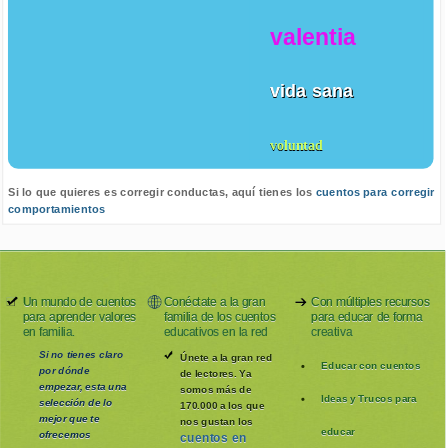
valentia
vida sana
voluntad
Si lo que quieres es corregir conductas, aquí tienes los
cuentos para corregir
comportamientos
Un mundo de cuentos
Conéctate a la gran
Con múltiples recursos
para aprender valores
familia de los cuentos
para educar de forma
en familia.
educativos en la red
creativa
Si no tienes claro
Únete a la gran red
Educar con cuentos
por dónde
de lectores. Ya
empezar, esta una
somos más de
Ideas y Trucos para
selección de lo
170.000 a los que
mejor que te
nos gustan los
educar
ofrecemos
cuentos en