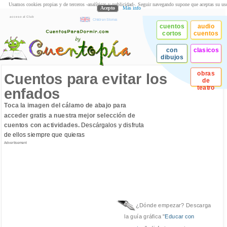
Usamos cookies propias y de terceros -analíticas y publicidad-. Seguir navegando supone que aceptas su us
Acepto
Más info
acceso al Club
Children Stories
cuentos
audio
cortos
cuentos
con
clasicos
dibujos
obras
Cuentos para evitar los
de
teatro
enfados
Toca la imagen del cálamo de abajo para
acceder gratis a nuestra mejor selección de
cuentos con actividades.
Descárgalos y disfruta
de ellos siempre que quieras
Advertisement
¿Dónde empezar? Descarga
la guía gráfica "
Educar con