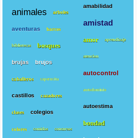
amabilidad
animales
arboles
amistad
aventuras
barcos
amor
aprendizaje
bosques
bibliotecas
atencion
brujas
brujos
autocontrol
caballeros
caperucita
autodominio
castillos
cazadores
autoestima
colegios
clases
bondad
colores
comidas
concursos