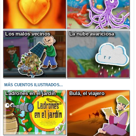
Los malos vecinos
La nube avariciosa
MÁS CUENTOS ILUSTRADOS...
Ladrones en el jardín
Bulá, el viajero