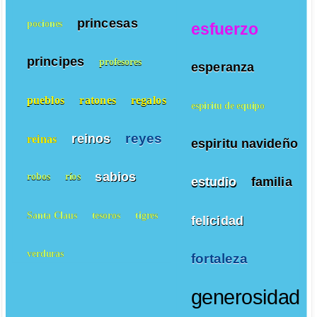
princesas
pociones
esfuerzo
principes
profesores
esperanza
pueblos
ratones
regalos
espiritu de equipo
reyes
reinos
reinas
espiritu navideño
sabios
robos
ríos
estudio
familia
Santa Claus
tesoros
tigres
felicidad
verduras
fortaleza
generosidad