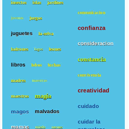
insectos
islas
jardines
comunicacion
juegos
jovenes
confianza
juguetes
la-selva
consideracion
ladrones
leones
lagos
constancia
libros
lobos
luchas
convivencia
madres
maestras
creatividad
magia
maestros
cuidado
magos
malvados
cuidar la
mamas
miedo
monos