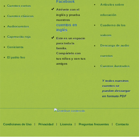
Facebook
Artículos sobre
Cuentos cortos
Atrévete con el
inglés y prueba
educación
Cuentos clásicos
nuestros
cuentos en
Cuaderno de los
Audiocuentos
inglés
valores
Caperucita roja
Este es un espacio
para toda la
Descarga de audio
Cenicienta
familia
.
Compártelo con
cuentos
El patito feo
tus niños y con tus
amigos
Cuentos ilustrados
Y todos nuestros
cuentos se
pueden
descargar
en formato PDF
Condiciones de Uso
Privacidad
Licencia
Preguntas frecuentes
Contacto
|
|
|
|