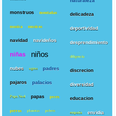
naturaleza
monstruos
montañas
delicadeza
musica
musicos
deportividad
navidad
navideños
desprendimiento
niños
niñas
diligencia
padres
nubes
ogros
discrecion
palacios
pajaros
diversidad
papas
peces
Papa Noel
educacion
perros
planetas
pobres
envidia
empatía