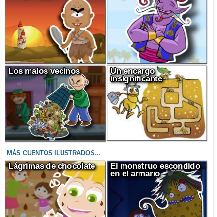
Los malos vecinos
Un encargo
insignificante
MÁS CUENTOS ILUSTRADOS...
Lágrimas de chocolate
El monstruo escondido
en el armario