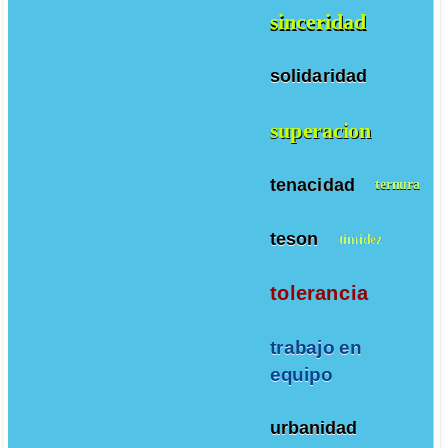
sinceridad
solidaridad
superacion
tenacidad
ternura
teson
timidez
tolerancia
trabajo en
equipo
urbanidad