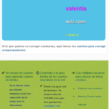
valentia
vida sana
voluntad
Si lo que quieres es corregir conductas, aquí tienes los
cuentos para corregir
comportamientos
Un mundo de cuentos
Conéctate a la gran
Con múltiples recursos
para aprender valores
familia de los cuentos
para educar de forma
en familia.
educativos en la red
creativa
Si no tienes claro
Únete a la gran red
Educar con cuentos
por dónde
de lectores. Ya
empezar, esta una
somos más de
Ideas y Trucos para
selección de lo
170.000 a los que
mejor que te
nos gustan los
educar
ofrecemos
cuentos en