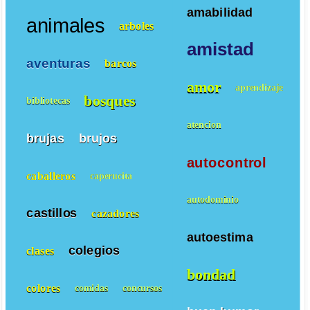
amabilidad
animales
arboles
amistad
aventuras
barcos
amor
aprendizaje
bosques
bibliotecas
atencion
brujas
brujos
autocontrol
caballeros
caperucita
autodominio
castillos
cazadores
autoestima
colegios
clases
bondad
colores
comidas
concursos