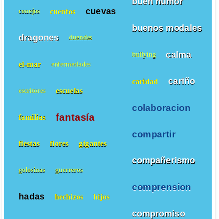
buen humor
cuevas
cuentos
conejos
buenos modales
dragones
duendes
calma
bullying
el-mar
enfermedades
cariño
caridad
escuelas
escritores
colaboracion
fantasía
familias
compartir
fiestas
flores
gigantes
compañerismo
golosinas
guerreros
comprension
hadas
hechizos
hijos
compromiso