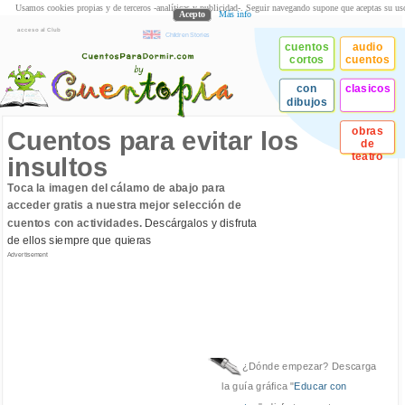
Usamos cookies propias y de terceros -analíticas y publicidad-. Seguir navegando supone que aceptas su us
Acepto
Más info
acceso al Club
Children Stories
cuentos
audio
cortos
cuentos
con
clasicos
dibujos
obras
Cuentos para evitar los
de
teatro
insultos
Toca la imagen del cálamo de abajo para
acceder gratis a nuestra mejor selección de
cuentos con actividades.
Descárgalos y disfruta
de ellos siempre que quieras
Advertisement
¿Dónde empezar? Descarga
la guía gráfica "
Educar con