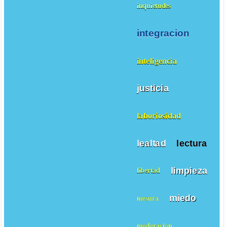
inquietudes
integracion
inteligencia
justicia
laboriosidad
lealtad
lectura
limpieza
libertad
miedo
mesura
moderacion