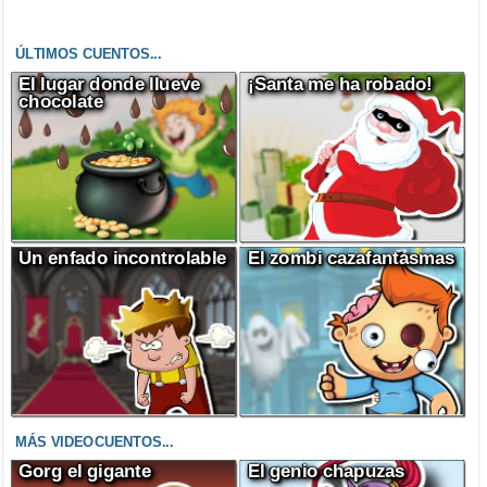
ÚLTIMOS CUENTOS...
El lugar donde llueve
¡Santa me ha robado!
chocolate
Un enfado incontrolable
El zombi cazafantasmas
MÁS VIDEOCUENTOS...
Gorg el gigante
El genio chapuzas