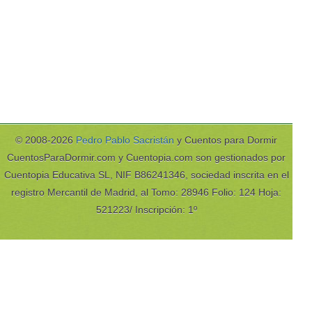
© 2008-2026
Pedro Pablo Sacristán
y Cuentos para Dormir
CuentosParaDormir.com y Cuentopia.com son gestionados por
Cuentopia Educativa SL, NIF B86241346, sociedad inscrita en el
registro Mercantil de Madrid, al Tomo: 28946 Folio: 124 Hoja:
521223/ Inscripción: 1º