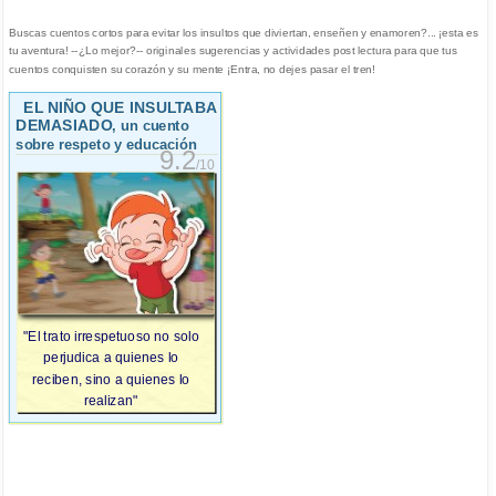
Buscas cuentos cortos para evitar los insultos que diviertan, enseñen y enamoren?... ¡esta es
tu aventura! --¿Lo mejor?-- originales sugerencias y actividades post lectura para que tus
cuentos conquisten su corazón y su mente ¡Entra, no dejes pasar el tren!
EL NIÑO QUE INSULTABA
DEMASIADO
, un cuento
sobre respeto y educación
9.2
/10
"El trato irrespetuoso no solo
perjudica a quienes lo
reciben, sino a quienes lo
realizan"