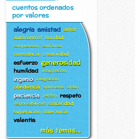
cuentos ordenados
por valores
alegría
amistad
amor
autocontrol
bondad
comprension
confianza
constancia
creatividad
generosidad
esfuerzo
humildad
imaginacion
ingenio
integracion
obediencia
optimismo
orden
paciencia
respeto
perdon
sinceridad
responsabilidad
superacion
tolerancia
valentia
más temas...