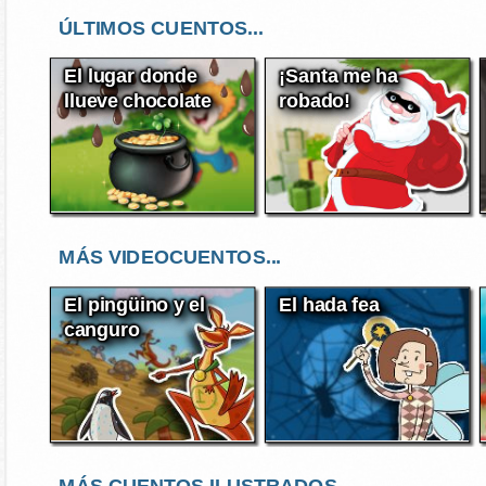
ÚLTIMOS CUENTOS...
El lugar donde
¡Santa me ha
llueve chocolate
robado!
MÁS VIDEOCUENTOS...
El pingüino y el
El hada fea
canguro
MÁS CUENTOS ILUSTRADOS...