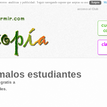
rceros -analíticas y publicidad-. Seguir navegando supone que aceptas su uso
Acepto
Má
acceso al Club
cu
c
cl
malos estudiantes
gratis a
des.