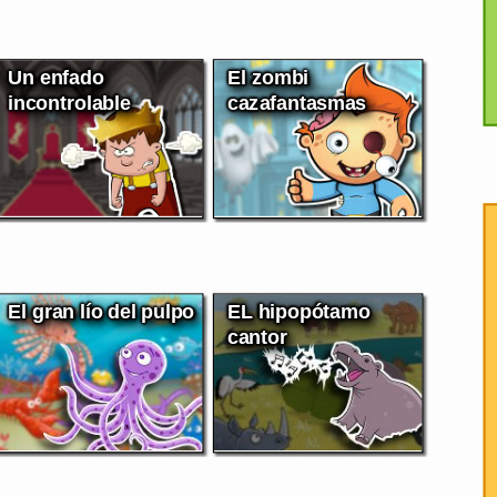
Un enfado
El zombi
incontrolable
cazafantasmas
El gran lío del pulpo
EL hipopótamo
cantor