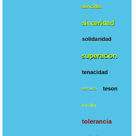
sencillez
sinceridad
solidaridad
superacion
tenacidad
teson
ternura
timidez
tolerancia