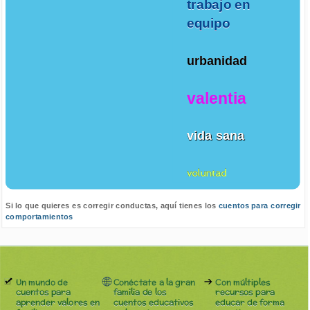
trabajo en
equipo
urbanidad
valentia
vida sana
voluntad
Si lo que quieres es corregir conductas, aquí tienes los
cuentos para corregir
comportamientos
Un mundo de
Conéctate a la gran
Con múltiples
cuentos para
familia de los
recursos para
aprender valores en
cuentos educativos
educar de forma