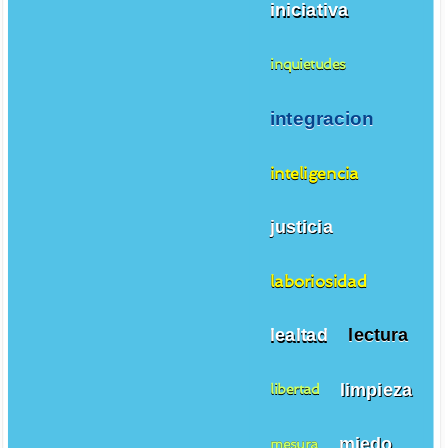
iniciativa
inquietudes
integracion
inteligencia
justicia
laboriosidad
lealtad
lectura
limpieza
libertad
miedo
mesura