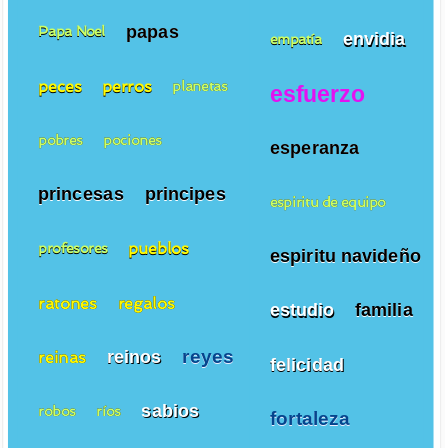
papas
Papa Noel
envidia
empatía
peces
perros
planetas
esfuerzo
pobres
pociones
esperanza
princesas
principes
espiritu de equipo
pueblos
profesores
espiritu navideño
ratones
regalos
estudio
familia
reyes
reinos
reinas
felicidad
sabios
robos
ríos
fortaleza