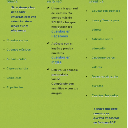
familia.
en la red
creativa
Si no tienes claro
Únete a la gran red
Educar con cuentos
por dónde
de lectores. Ya
empezar, esta una
somos más de
Ideas y Trucos para
selección de lo
170.000 a los que
mejor que te
nos gustan los
educar
ofrecemos
cuentos en
Facebook
Artículos sobre
Cuentos cortos
Atrévete con el
inglés y prueba
educación
Cuentos clásicos
nuestros
cuentos en
Cuaderno de los
Audiocuentos
inglés
valores
Caperucita roja
Este es un espacio
para toda la
Descarga de audio
Cenicienta
familia
.
Compártelo con
cuentos
El patito feo
tus niños y con tus
amigos
Cuentos ilustrados
Y todos nuestros
cuentos se
pueden
descargar
en formato PDF