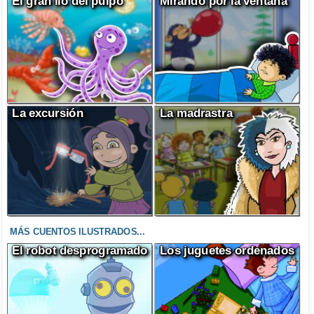
El gran lío del pulpo
Mirando por la ventana
La excursión
La madrastra
MÁS CUENTOS ILUSTRADOS...
El robot desprogramado
Los juguetes ordenados