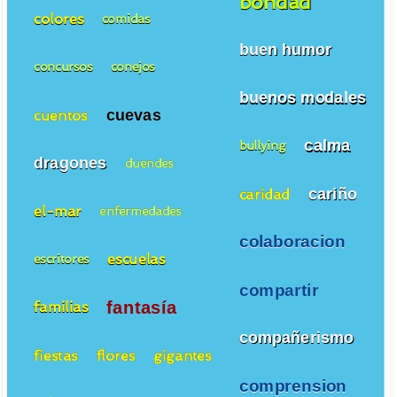
bondad
colores
comidas
buen humor
concursos
conejos
buenos modales
cuevas
cuentos
calma
bullying
dragones
duendes
cariño
caridad
el-mar
enfermedades
colaboracion
escuelas
escritores
compartir
fantasía
familias
compañerismo
fiestas
flores
gigantes
comprension