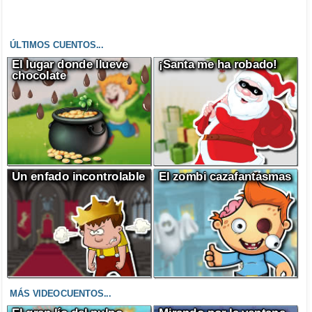
ÚLTIMOS CUENTOS...
El lugar donde llueve
¡Santa me ha robado!
chocolate
Un enfado incontrolable
El zombi cazafantasmas
MÁS VIDEOCUENTOS...