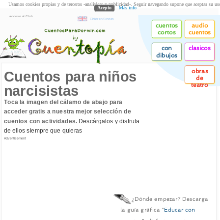
Usamos cookies propias y de terceros -analíticas y publicidad-. Seguir navegando supone que aceptas su us
Acepto
Más info
acceso al Club
Children Stories
cuentos
audio
cortos
cuentos
con
clasicos
dibujos
obras
Cuentos para niños
de
teatro
narcisistas
Toca la imagen del cálamo de abajo para
acceder gratis a nuestra mejor selección de
cuentos con actividades.
Descárgalos y disfruta
de ellos siempre que quieras
Advertisement
¿Dónde empezar? Descarga
la guía gráfica "
Educar con