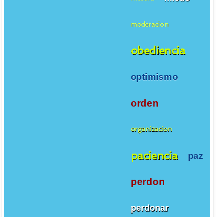
moderacion
obediencia
optimismo
orden
organizacion
paciencia
paz
perdon
perdonar