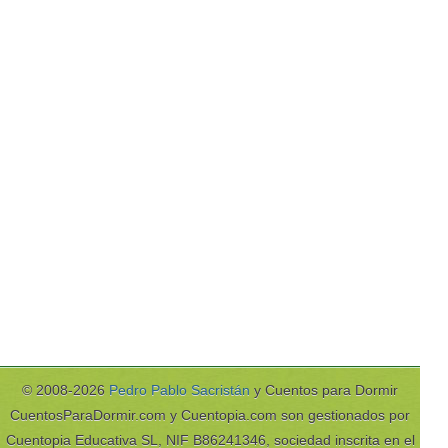
© 2008-2026
Pedro Pablo Sacristán
y Cuentos para Dormir
CuentosParaDormir.com y Cuentopia.com son gestionados por
Cuentopia Educativa SL, NIF B86241346, sociedad inscrita en el