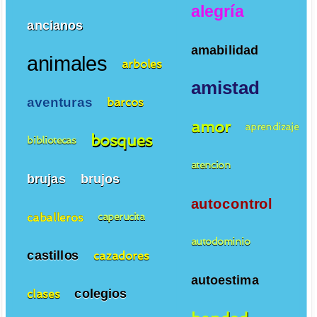
alegría
ancianos
amabilidad
animales
arboles
amistad
aventuras
barcos
amor
aprendizaje
bosques
bibliotecas
atencion
brujas
brujos
autocontrol
caballeros
caperucita
autodominio
castillos
cazadores
autoestima
colegios
clases