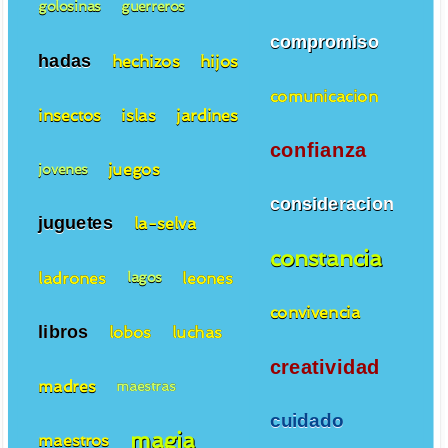
golosinas
guerreros
compromiso
hadas
hechizos
hijos
comunicacion
insectos
islas
jardines
confianza
juegos
jovenes
consideracion
juguetes
la-selva
constancia
ladrones
leones
lagos
convivencia
libros
lobos
luchas
creatividad
madres
maestras
cuidado
magia
maestros