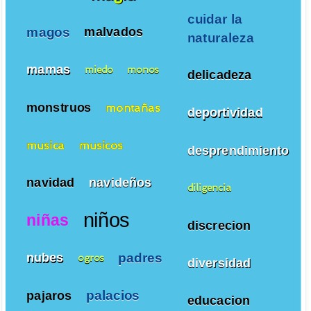
cuidar la
magos
malvados
naturaleza
mamas
miedo
monos
delicadeza
monstruos
montañas
deportividad
musica
musicos
desprendimiento
navidad
navideños
diligencia
niños
niñas
discrecion
padres
nubes
ogros
diversidad
palacios
pajaros
educacion