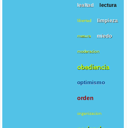
lealtad
lectura
limpieza
libertad
miedo
mesura
moderacion
obediencia
optimismo
orden
organizacion