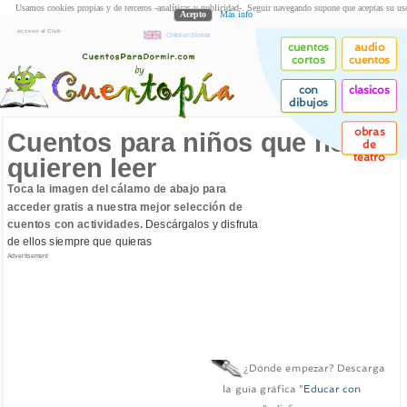
Usamos cookies propias y de terceros -analíticas y publicidad-. Seguir navegando supone que aceptas su us
Acepto
Más info
acceso al Club
Children Stories
cuentos
audio
cortos
cuentos
con
clasicos
dibujos
obras
Cuentos para niños que no
de
teatro
quieren leer
Toca la imagen del cálamo de abajo para
acceder gratis a nuestra mejor selección de
cuentos con actividades.
Descárgalos y disfruta
de ellos siempre que quieras
Advertisement
¿Dónde empezar? Descarga
la guía gráfica "
Educar con