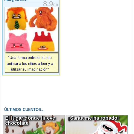
8.9
/10
"Una forma entretenida de
animar a los niños a leer y a
utilizar su imaginación"
ÚLTIMOS CUENTOS...
El lugar donde llueve
¡Santa me ha robado!
chocolate