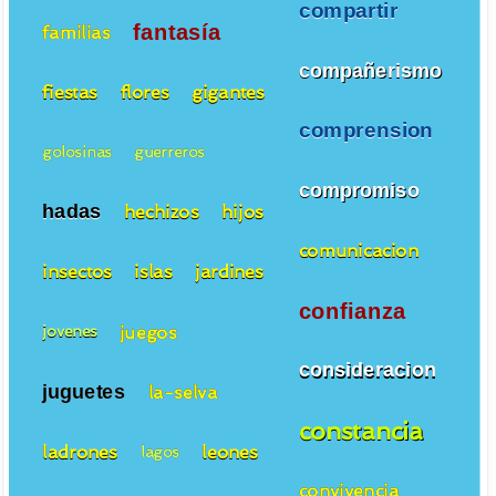
compartir
fantasía
familias
compañerismo
fiestas
flores
gigantes
comprension
golosinas
guerreros
compromiso
hadas
hechizos
hijos
comunicacion
insectos
islas
jardines
confianza
juegos
jovenes
consideracion
juguetes
la-selva
constancia
ladrones
leones
lagos
convivencia