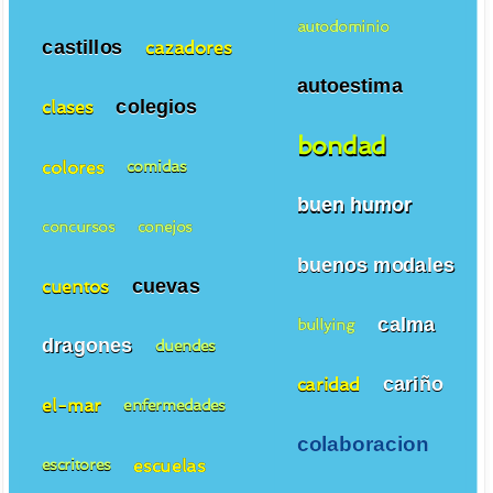
autodominio
castillos
cazadores
autoestima
colegios
clases
bondad
colores
comidas
buen humor
concursos
conejos
buenos modales
cuevas
cuentos
calma
bullying
dragones
duendes
cariño
caridad
el-mar
enfermedades
colaboracion
escuelas
escritores