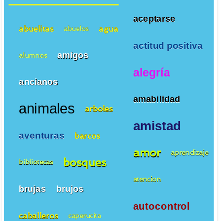
aceptarse
abuelitas
agua
abuelos
actitud positiva
amigos
alumnos
alegría
ancianos
amabilidad
animales
arboles
amistad
aventuras
barcos
amor
aprendizaje
bosques
bibliotecas
atencion
brujas
brujos
autocontrol
caballeros
caperucita