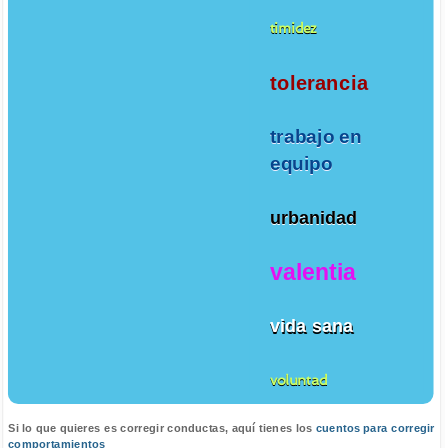
timidez
tolerancia
trabajo en
equipo
urbanidad
valentia
vida sana
voluntad
Si lo que quieres es corregir conductas, aquí tienes los
cuentos para corregir
comportamientos