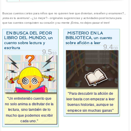
Buscas cuentos cortos para niños que no quieren leer que diviertan, enseñen y enamoren?...
¡esta es tu aventura! --¿Lo mejor?-- originales sugerencias y actividades post lectura para
que tus cuentos conquisten su corazón y su mente ¡Entra, no dejes pasar el tren!
EN BUSCA DEL PEOR
MISTERIO EN LA
LIBRO DEL MUNDO
BIBLIOTECA
, un
, un cuento
cuento sobre lectura y
sobre afición a leer
9.4
escritura
/10
9.5
/10
"Para descubrir la afición de
"Un entretenido cuento que
leer basta con empezar a leer
no solo anima a disfrutar de la
buenas historias, aunque se
lectura, sino también de lo
empiece sin muchas ganas"
mucho que podemos escribir
cada uno."