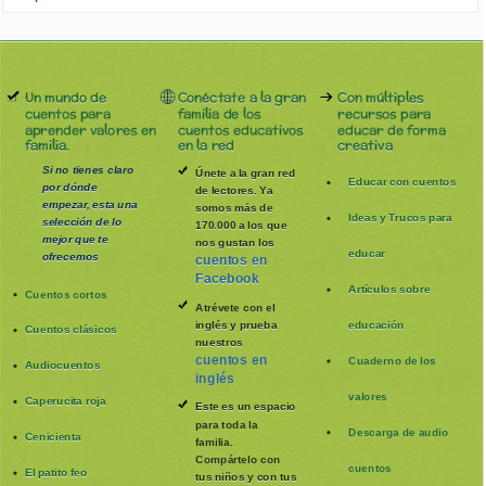
Un mundo de
Conéctate a la gran
Con múltiples
cuentos para
familia de los
recursos para
aprender valores en
cuentos educativos
educar de forma
familia.
en la red
creativa
Si no tienes claro
Únete a la gran red
Educar con cuentos
por dónde
de lectores. Ya
empezar, esta una
somos más de
Ideas y Trucos para
selección de lo
170.000 a los que
mejor que te
nos gustan los
educar
ofrecemos
cuentos en
Facebook
Artículos sobre
Cuentos cortos
Atrévete con el
inglés y prueba
educación
Cuentos clásicos
nuestros
cuentos en
Cuaderno de los
Audiocuentos
inglés
valores
Caperucita roja
Este es un espacio
para toda la
Descarga de audio
Cenicienta
familia
.
Compártelo con
cuentos
El patito feo
tus niños y con tus