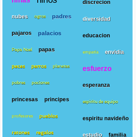
discrecion
padres
nubes
ogros
diversidad
palacios
pajaros
educacion
papas
Papa Noel
envidia
empatía
peces
perros
planetas
esfuerzo
pobres
pociones
esperanza
princesas
principes
espiritu de equipo
pueblos
profesores
espiritu navideño
ratones
regalos
estudio
familia