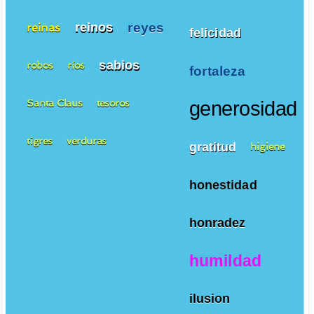
reyes
reinos
reinas
felicidad
sabios
robos
ríos
fortaleza
Santa Claus
tesoros
generosidad
tigres
verduras
gratitud
higiene
honestidad
honradez
humildad
ilusion