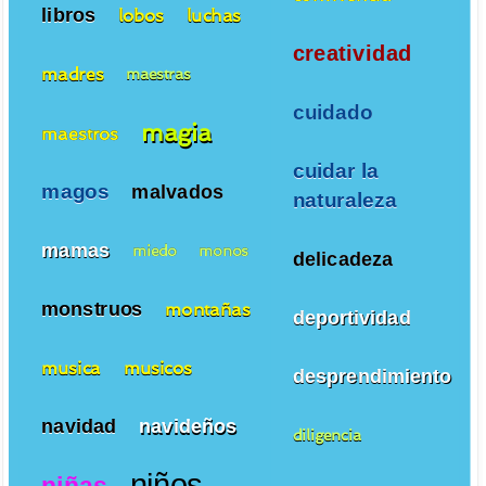
libros
lobos
luchas
creatividad
madres
maestras
cuidado
magia
maestros
cuidar la
magos
malvados
naturaleza
mamas
miedo
monos
delicadeza
monstruos
montañas
deportividad
musica
musicos
desprendimiento
navidad
navideños
diligencia
niños
niñas