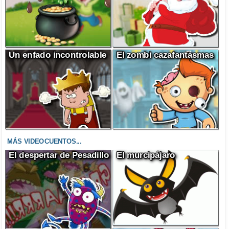
Un enfado incontrolable
El zombi cazafantasmas
MÁS VIDEOCUENTOS...
El despertar de Pesadillo
El murcipájaro