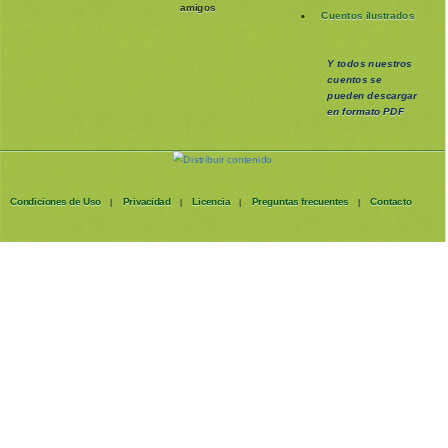
amigos
Cuentos ilustrados
Y todos nuestros
cuentos se
pueden
descargar
en formato PDF
Condiciones de Uso
Privacidad
Licencia
Preguntas frecuentes
Contacto
|
|
|
|