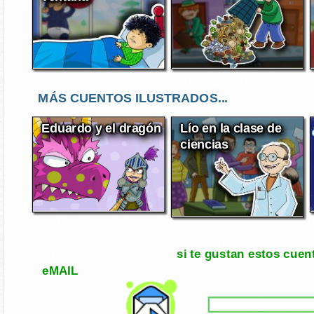
MÁS CUENTOS ILUSTRADOS...
Eduardo y el dragón
Lío en la clase de
ciencias
si te gustan estos cuen
eMAIL