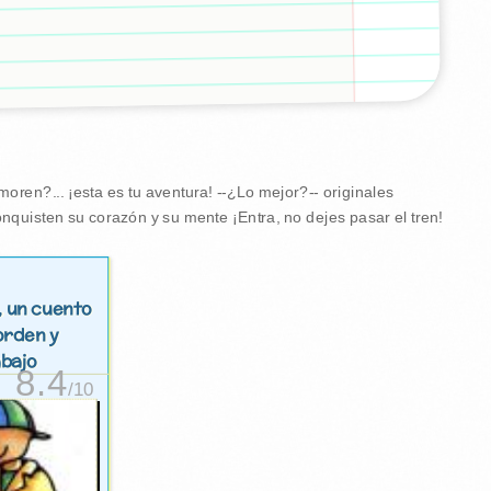
ren?... ¡esta es tu aventura! --¿Lo mejor?-- originales
nquisten su corazón y su mente ¡Entra, no dejes pasar el tren!
, un cuento
orden y
abajo
8.4
/10