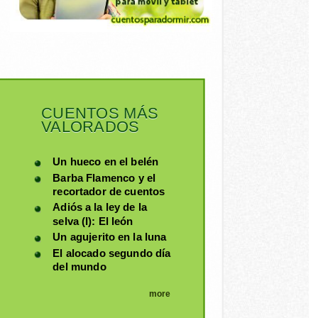
CUENTOS MÁS
VALORADOS
Un hueco en el belén
Barba Flamenco y el
recortador de cuentos
Adiós a la ley de la
selva (I): El león
Un agujerito en la luna
El alocado segundo día
del mundo
more