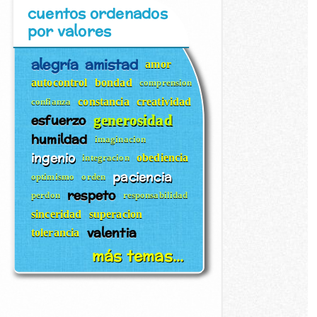
cuentos ordenados
por valores
alegría
amistad
amor
autocontrol
bondad
comprension
constancia
creatividad
confianza
esfuerzo
generosidad
humildad
imaginacion
ingenio
obediencia
integracion
paciencia
optimismo
orden
respeto
perdon
responsabilidad
sinceridad
superacion
valentia
tolerancia
más temas...