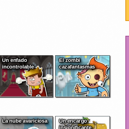
Un enfado
El zombi
incontrolable
cazafantasmas
La nube avariciosa
Un encargo
insignificante