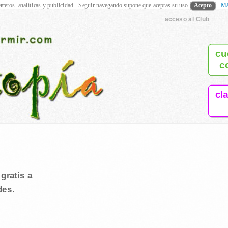
rceros -analíticas y publicidad-. Seguir navegando supone que aceptas su uso
Acepto
Má
acceso al Club
cu
c
cl
gratis a
des.