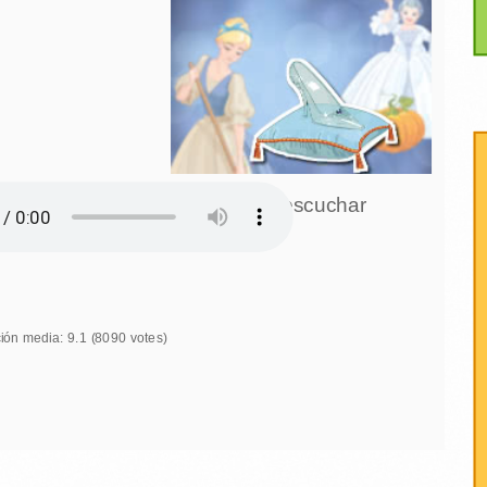
Click para escuchar
ión media:
9.1
(
8090
votes)