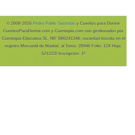
© 2008-2026
Pedro Pablo Sacristán
y Cuentos para Dormir
CuentosParaDormir.com y Cuentopia.com son gestionados por
Cuentopia Educativa SL, NIF B86241346, sociedad inscrita en el
registro Mercantil de Madrid, al Tomo: 28946 Folio: 124 Hoja:
521223/ Inscripción: 1º