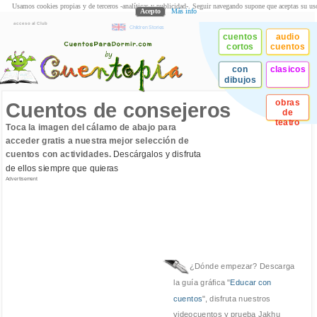
Usamos cookies propias y de terceros -analíticas y publicidad-. Seguir navegando supone que aceptas su us
Acepto
Más info
acceso al Club
Children Stories
cuentos
audio
cortos
cuentos
con
clasicos
dibujos
obras
Cuentos de consejeros
de
teatro
Toca la imagen del cálamo de abajo para
acceder gratis a nuestra mejor selección de
cuentos con actividades.
Descárgalos y disfruta
de ellos siempre que quieras
Advertisement
¿Dónde empezar? Descarga
la guía gráfica "
Educar con
cuentos
", disfruta nuestros
videocuentos y prueba Jakhu