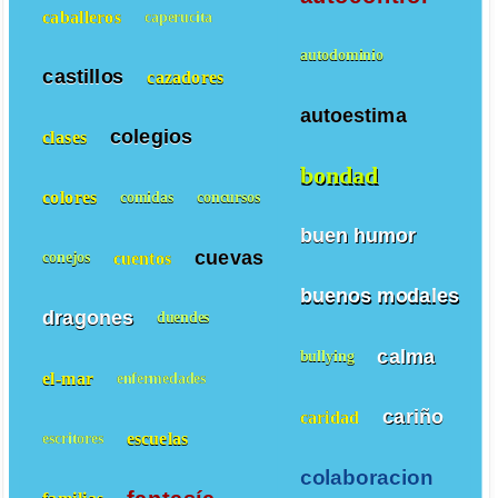
caballeros
caperucita
autodominio
castillos
cazadores
autoestima
colegios
clases
bondad
colores
comidas
concursos
buen humor
cuevas
cuentos
conejos
buenos modales
dragones
duendes
calma
bullying
el-mar
enfermedades
cariño
caridad
escuelas
escritores
colaboracion