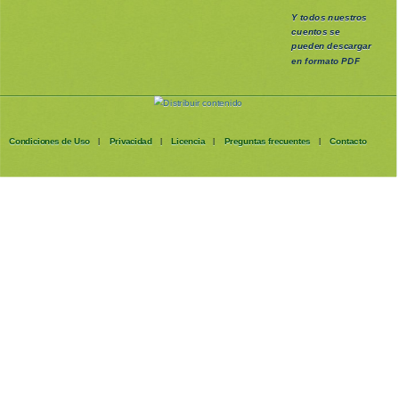
Y todos nuestros
cuentos se
pueden
descargar
en formato PDF
Condiciones de Uso
Privacidad
Licencia
Preguntas frecuentes
Contacto
|
|
|
|