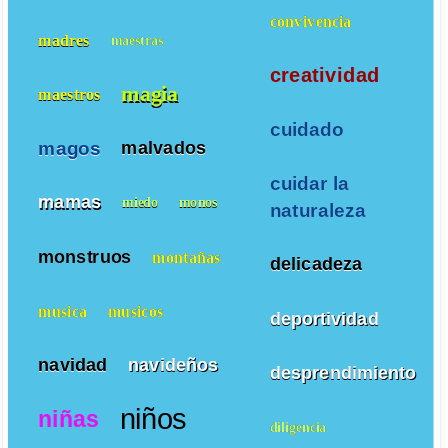
convivencia
madres
maestras
creatividad
magia
maestros
cuidado
magos
malvados
cuidar la
mamas
miedo
monos
naturaleza
monstruos
montañas
delicadeza
musica
musicos
deportividad
navidad
navideños
desprendimiento
niños
niñas
diligencia