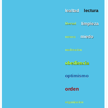
lealtad
lectura
limpieza
libertad
miedo
mesura
moderacion
obediencia
optimismo
orden
organizacion