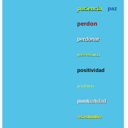
paciencia
paz
perdon
perdonar
perseverancia
positividad
prudencia
puntualidad
reciedumbre