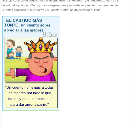
Buscas cuentos de consejeros cortos que diviertan, enseñen y enamoren?... ¡esta es tu
aventura! --¿Lo mejor?-- originales sugerencias y actividades post lectura para que tus
cuentos conquisten su corazón y su mente ¡Entra, no dejes pasar el tren!
EL CASTIGO MÁS
TONTO
, un cuento sobre
apreciar a las madres
9.5
/10
"Un cuento homenaje a todas
las madres por todo lo que
hacen y por su capacidad
para dar amor y cariño"