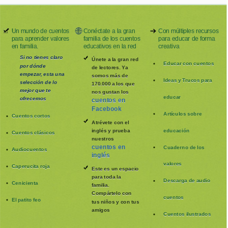
Un mundo de cuentos
Conéctate a la gran
Con múltiples recursos
para aprender valores
familia de los cuentos
para educar de forma
en familia.
educativos en la red
creativa
Si no tienes claro
Únete a la gran red
Educar con cuentos
por dónde
de lectores. Ya
empezar, esta una
somos más de
Ideas y Trucos para
selección de lo
170.000 a los que
mejor que te
nos gustan los
educar
ofrecemos
cuentos en
Facebook
Artículos sobre
Cuentos cortos
Atrévete con el
inglés y prueba
educación
Cuentos clásicos
nuestros
cuentos en
Cuaderno de los
Audiocuentos
inglés
valores
Caperucita roja
Este es un espacio
para toda la
Descarga de audio
Cenicienta
familia
.
Compártelo con
cuentos
El patito feo
tus niños y con tus
amigos
Cuentos ilustrados