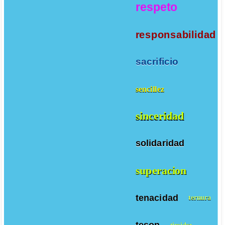
respeto
responsabilidad
sacrificio
sencillez
sinceridad
solidaridad
superacion
tenacidad
ternura
teson
timidez