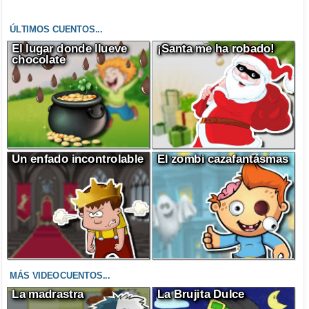
ÚLTIMOS CUENTOS...
El lugar donde llueve
¡Santa me ha robado!
chocolate
Un enfado incontrolable
El zombi cazafantasmas
MÁS VIDEOCUENTOS...
La madrastra
La Brujita Dulce