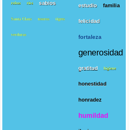
sabios
robos
ríos
estudio
familia
Santa Claus
tesoros
tigres
felicidad
verduras
fortaleza
generosidad
gratitud
higiene
honestidad
honradez
humildad