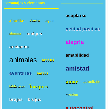
personajes y elementos
aceptarse
abuelitas
agua
abuelos
actitud positiva
amigos
alumnos
alegría
ancianos
amabilidad
animales
arboles
amistad
aventuras
barcos
amor
aprendizaje
bosques
bibliotecas
atencion
brujas
brujos
autocontrol