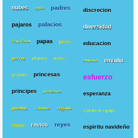
padres
nubes
ogros
discrecion
palacios
pajaros
diversidad
papas
peces
Papa Noel
educacion
perros
planetas
pobres
envidia
empatía
princesas
pociones
esfuerzo
principes
profesores
esperanza
pueblos
ratones
regalos
espiritu de equipo
reyes
reinos
reinas
espiritu navideño