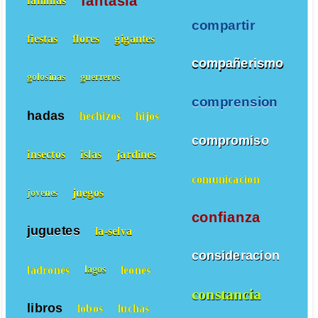
fantasía
familias
compartir
fiestas
flores
gigantes
compañerismo
golosinas
guerreros
comprension
hadas
hechizos
hijos
compromiso
insectos
islas
jardines
comunicacion
juegos
jovenes
confianza
juguetes
la-selva
consideracion
ladrones
leones
lagos
constancia
libros
lobos
luchas