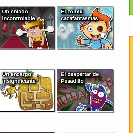
Un enfado
El zombi
incontrolable
cazafantasmas
Un encargo
El despertar de
insignificante
Pesadillo