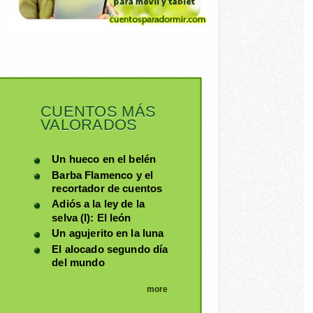
CUENTOS MÁS
VALORADOS
Un hueco en el belén
Barba Flamenco y el
recortador de cuentos
Adiós a la ley de la
selva (I): El león
Un agujerito en la luna
El alocado segundo día
del mundo
more