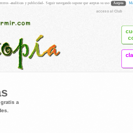
rceros -analíticas y publicidad-. Seguir navegando supone que aceptas su uso
Acepto
Má
acceso al Club
cu
c
cl
as
gratis a
des.