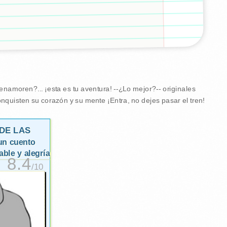
namoren?... ¡esta es tu aventura! --¿Lo mejor?-- originales
nquisten su corazón y su mente ¡Entra, no dejes pasar el tren!
DE LAS
 un cuento
able y alegría
8.4
/10