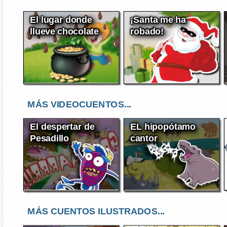
El lugar donde
¡Santa me ha
llueve chocolate
robado!
MÁS VIDEOCUENTOS...
El despertar de
EL hipopótamo
Pesadillo
cantor
MÁS CUENTOS ILUSTRADOS...