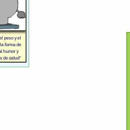
l peso y el
 la forma de
al humor y
s de salud"