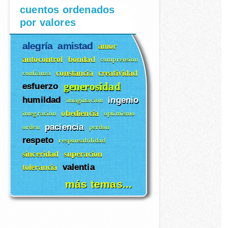
cuentos ordenados
por valores
alegría
amistad
amor
autocontrol
bondad
comprension
constancia
creatividad
confianza
generosidad
esfuerzo
humildad
ingenio
imaginacion
obediencia
integracion
optimismo
paciencia
orden
perdon
respeto
responsabilidad
sinceridad
superacion
valentia
tolerancia
más temas...