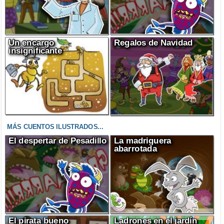
Un encargo
Regalos de Navidad
insignificante
MÁS CUENTOS ILUSTRADOS...
El despertar de Pesadillo
La madriguera
abarrotada
El pirata bueno
Ladrones en el jardín