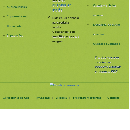
nuestros
cuentos en
Cuaderno de los
Audiocuentos
inglés
valores
Caperucita roja
Este es un espacio
para toda la
Descarga de audio
Cenicienta
familia
.
Compártelo con
cuentos
El patito feo
tus niños y con tus
amigos
Cuentos ilustrados
Y todos nuestros
cuentos se
pueden
descargar
en formato PDF
Condiciones de Uso
Privacidad
Licencia
Preguntas frecuentes
Contacto
|
|
|
|