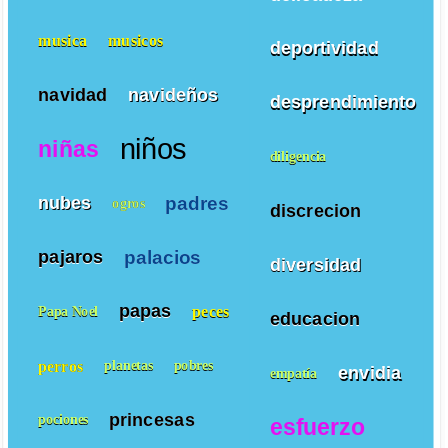
musica
musicos
deportividad
navidad
navideños
desprendimiento
niños
niñas
diligencia
padres
nubes
ogros
discrecion
palacios
pajaros
diversidad
papas
peces
Papa Noel
educacion
perros
planetas
pobres
envidia
empatía
princesas
pociones
esfuerzo