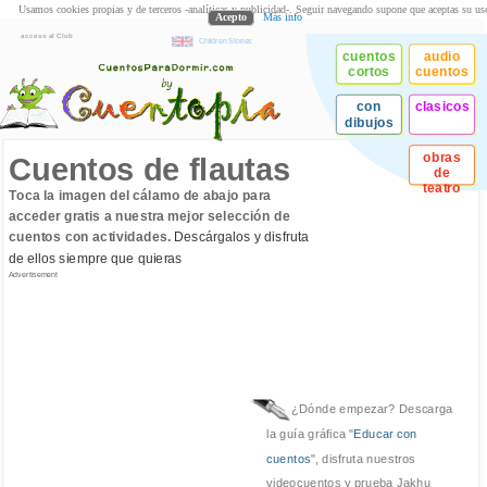
Usamos cookies propias y de terceros -analíticas y publicidad-. Seguir navegando supone que aceptas su us
Acepto
Más info
acceso al Club
Children Stories
cuentos
audio
cortos
cuentos
con
clasicos
dibujos
obras
Cuentos de flautas
de
teatro
Toca la imagen del cálamo de abajo para
acceder gratis a nuestra mejor selección de
cuentos con actividades.
Descárgalos y disfruta
de ellos siempre que quieras
Advertisement
¿Dónde empezar? Descarga
la guía gráfica "
Educar con
cuentos
", disfruta nuestros
videocuentos y prueba Jakhu