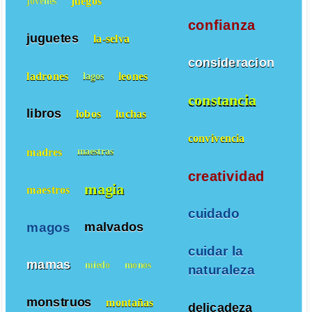
juegos
jovenes
confianza
juguetes
la-selva
consideracion
ladrones
leones
lagos
constancia
libros
lobos
luchas
convivencia
madres
maestras
creatividad
magia
maestros
cuidado
magos
malvados
cuidar la
mamas
miedo
monos
naturaleza
monstruos
montañas
delicadeza