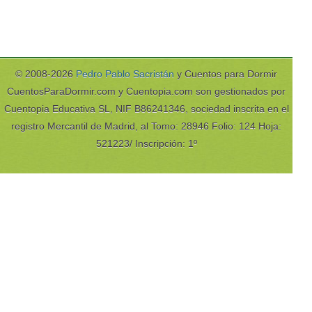
© 2008-2026
Pedro Pablo Sacristán
y Cuentos para Dormir
CuentosParaDormir.com y Cuentopia.com son gestionados por
Cuentopia Educativa SL, NIF B86241346, sociedad inscrita en el
registro Mercantil de Madrid, al Tomo: 28946 Folio: 124 Hoja:
521223/ Inscripción: 1º