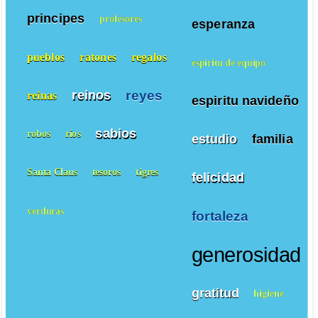
principes
profesores
esperanza
pueblos
ratones
regalos
espiritu de equipo
reyes
reinos
reinas
espiritu navideño
sabios
robos
ríos
estudio
familia
Santa Claus
tesoros
tigres
felicidad
verduras
fortaleza
generosidad
gratitud
higiene