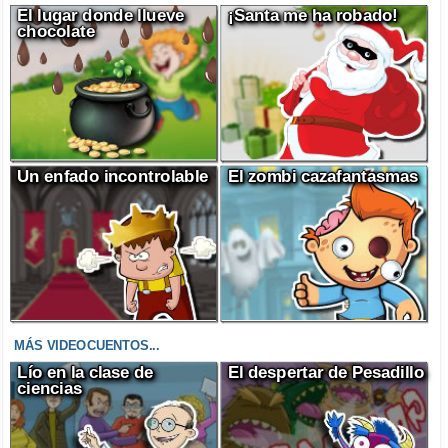
El lugar donde llueve
¡Santa me ha robado!
chocolate
Un enfado incontrolable
El zombi cazafantasmas
MÁS VIDEOCUENTOS...
Lío en la clase de
El despertar de Pesadillo
ciencias