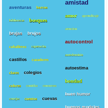
amistad
aventuras
barcos
amor
aprendizaje
bosques
bibliotecas
atencion
brujas
brujos
autocontrol
caballeros
caperucita
autodominio
castillos
cazadores
autoestima
colegios
clases
bondad
colores
comidas
concursos
buen humor
cuevas
cuentos
conejos
buenos modales