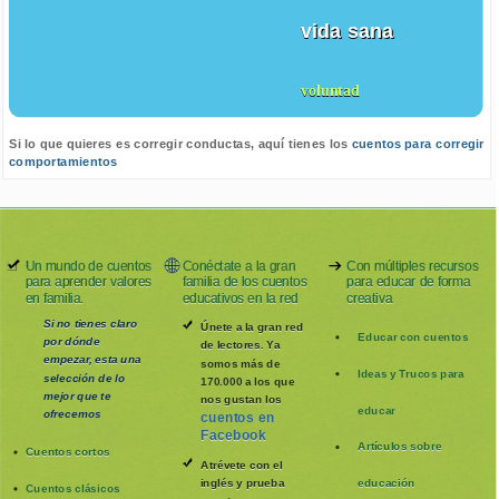
vida sana
voluntad
Si lo que quieres es corregir conductas, aquí tienes los
cuentos para corregir
comportamientos
Un mundo de cuentos
Conéctate a la gran
Con múltiples recursos
para aprender valores
familia de los cuentos
para educar de forma
en familia.
educativos en la red
creativa
Si no tienes claro
Únete a la gran red
Educar con cuentos
por dónde
de lectores. Ya
empezar, esta una
somos más de
Ideas y Trucos para
selección de lo
170.000 a los que
mejor que te
nos gustan los
educar
ofrecemos
cuentos en
Facebook
Artículos sobre
Cuentos cortos
Atrévete con el
inglés y prueba
educación
Cuentos clásicos