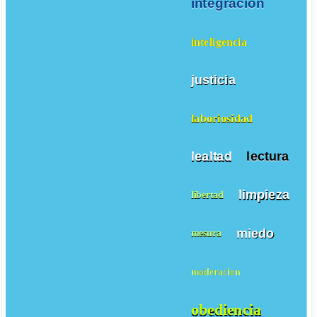
integracion
inteligencia
justicia
laboriosidad
lealtad
lectura
limpieza
libertad
miedo
mesura
moderacion
obediencia