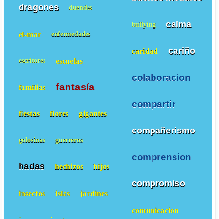
dragones
duendes
calma
bullying
el-mar
enfermedades
cariño
caridad
escuelas
escritores
colaboracion
fantasía
familias
compartir
fiestas
flores
gigantes
compañerismo
golosinas
guerreros
comprension
hadas
hechizos
hijos
compromiso
insectos
islas
jardines
comunicacion