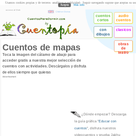
Usamos cookies propias y de terceros -analíticas y publicidad-. Seguir navegando supone que aceptas su us
Acepto
Más info
acceso al Club
Children Stories
cuentos
audio
cortos
cuentos
con
clasicos
dibujos
obras
Cuentos de mapas
de
teatro
Toca la imagen del cálamo de abajo para
acceder gratis a nuestra mejor selección de
cuentos con actividades.
Descárgalos y disfruta
de ellos siempre que quieras
Advertisement
¿Dónde empezar? Descarga
la guía gráfica "
Educar con
cuentos
", disfruta nuestros
videocuentos y prueba Jakhu