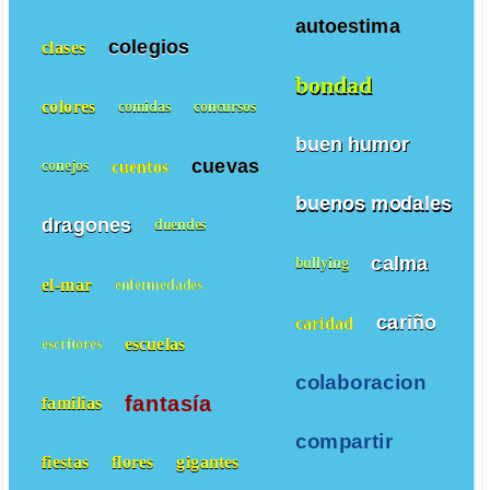
autoestima
colegios
clases
bondad
colores
comidas
concursos
buen humor
cuevas
cuentos
conejos
buenos modales
dragones
duendes
calma
bullying
el-mar
enfermedades
cariño
caridad
escuelas
escritores
colaboracion
fantasía
familias
compartir
fiestas
flores
gigantes