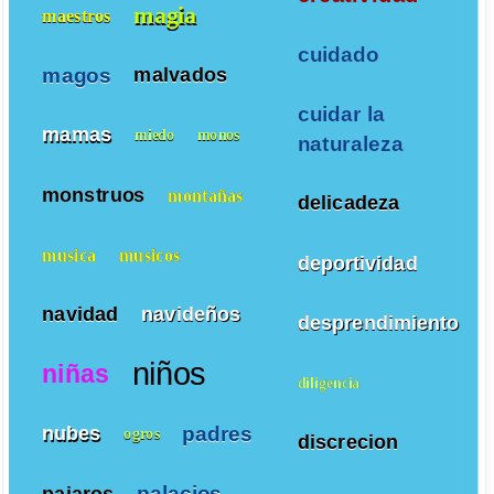
magia
maestros
cuidado
magos
malvados
cuidar la
mamas
miedo
monos
naturaleza
monstruos
montañas
delicadeza
musica
musicos
deportividad
navidad
navideños
desprendimiento
niños
niñas
diligencia
padres
nubes
ogros
discrecion
palacios
pajaros