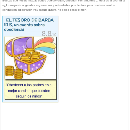
Buscas cuentos de mapas cortos que diviertan, enseñen y enamoren?... ¡esta es tu aventura!
--¿Lo mejor?-- originales sugerencias y actividades post lectura para que tus cuentos
conquisten su corazón y su mente ¡Entra, no dejes pasar el tren!
EL TESORO DE BARBA
IRIS
, un cuento sobre
obediencia
8.8
/10
"Obedecer a los padres es el
mejor camino que pueden
seguir los niños"