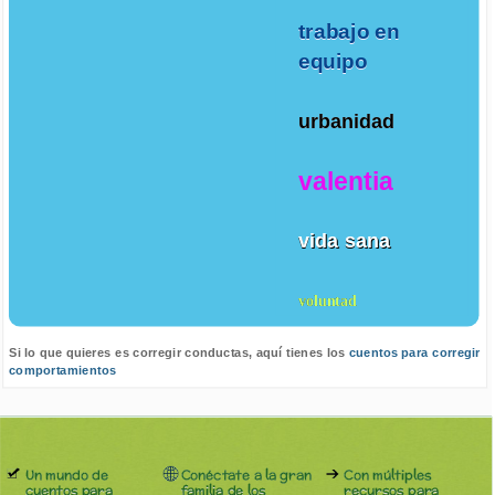
trabajo en
equipo
urbanidad
valentia
vida sana
voluntad
Si lo que quieres es corregir conductas, aquí tienes los
cuentos para corregir
comportamientos
Un mundo de
Conéctate a la gran
Con múltiples
cuentos para
familia de los
recursos para