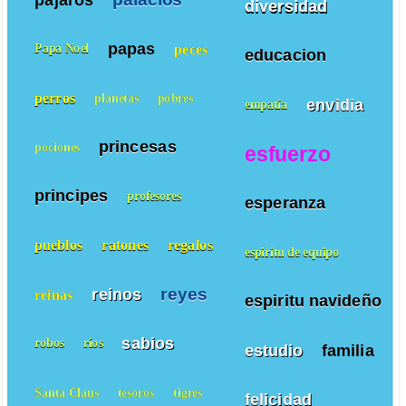
diversidad
papas
peces
Papa Noel
educacion
perros
planetas
pobres
envidia
empatía
princesas
pociones
esfuerzo
principes
profesores
esperanza
pueblos
ratones
regalos
espiritu de equipo
reyes
reinos
reinas
espiritu navideño
sabios
robos
ríos
estudio
familia
Santa Claus
tesoros
tigres
felicidad