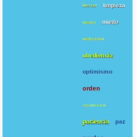
limpieza
libertad
miedo
mesura
moderacion
obediencia
optimismo
orden
organizacion
paciencia
paz