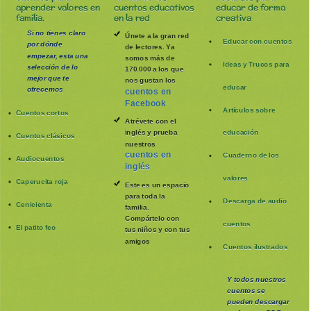
aprender valores en
cuentos educativos
educar de forma
familia.
en la red
creativa
Si no tienes claro
Únete a la gran red
Educar con cuentos
por dónde
de lectores. Ya
empezar, esta una
somos más de
Ideas y Trucos para
selección de lo
170.000 a los que
mejor que te
nos gustan los
educar
ofrecemos
cuentos en
Facebook
Artículos sobre
Cuentos cortos
Atrévete con el
inglés y prueba
educación
Cuentos clásicos
nuestros
cuentos en
Cuaderno de los
Audiocuentos
inglés
valores
Caperucita roja
Este es un espacio
para toda la
Descarga de audio
Cenicienta
familia
.
Compártelo con
cuentos
El patito feo
tus niños y con tus
amigos
Cuentos ilustrados
Y todos nuestros
cuentos se
pueden
descargar