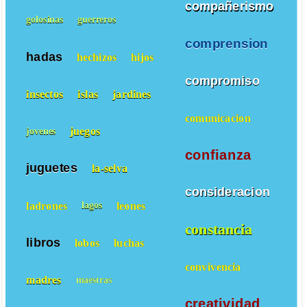
compañerismo
golosinas
guerreros
comprension
hadas
hechizos
hijos
compromiso
insectos
islas
jardines
comunicacion
juegos
jovenes
confianza
juguetes
la-selva
consideracion
ladrones
leones
lagos
constancia
libros
lobos
luchas
convivencia
madres
maestras
creatividad