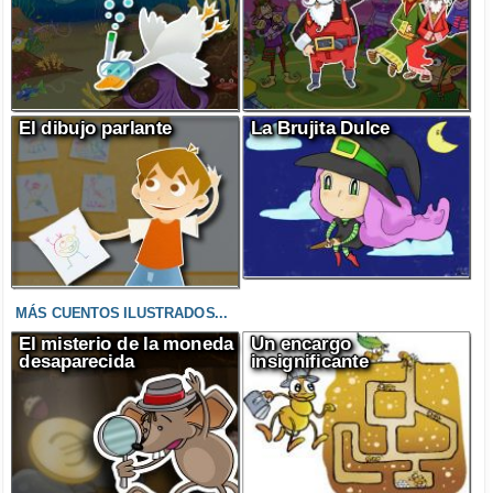
El dibujo parlante
La Brujita Dulce
MÁS CUENTOS ILUSTRADOS...
El misterio de la moneda
Un encargo
desaparecida
insignificante