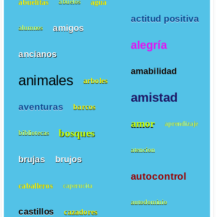
abuelitas
agua
abuelos
actitud positiva
amigos
alumnos
alegría
ancianos
amabilidad
animales
arboles
amistad
aventuras
barcos
amor
aprendizaje
bosques
bibliotecas
atencion
brujas
brujos
autocontrol
caballeros
caperucita
autodominio
castillos
cazadores