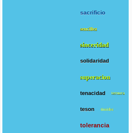
sacrificio
sencillez
sinceridad
solidaridad
superacion
tenacidad
ternura
teson
timidez
tolerancia