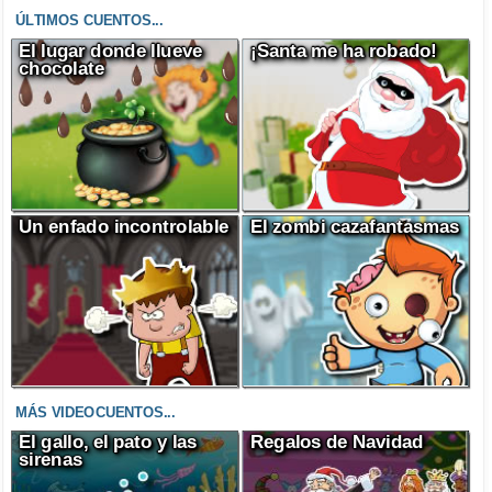
ÚLTIMOS CUENTOS...
El lugar donde llueve
¡Santa me ha robado!
chocolate
Un enfado incontrolable
El zombi cazafantasmas
MÁS VIDEOCUENTOS...
El gallo, el pato y las
Regalos de Navidad
sirenas