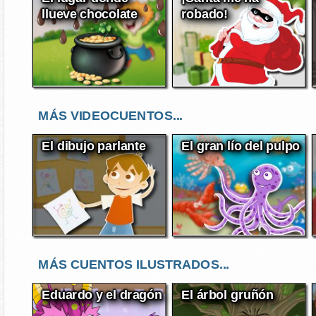
llueve chocolate
robado!
MÁS VIDEOCUENTOS...
El dibujo parlante
El gran lío del pulpo
MÁS CUENTOS ILUSTRADOS...
Eduardo y el dragón
El árbol gruñón