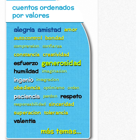
cuentos ordenados
por valores
alegría
amistad
amor
autocontrol
bondad
comprension
confianza
constancia
creatividad
generosidad
esfuerzo
humildad
imaginacion
ingenio
integracion
obediencia
optimismo
orden
paciencia
respeto
perdon
sinceridad
responsabilidad
superacion
tolerancia
valentia
más temas...