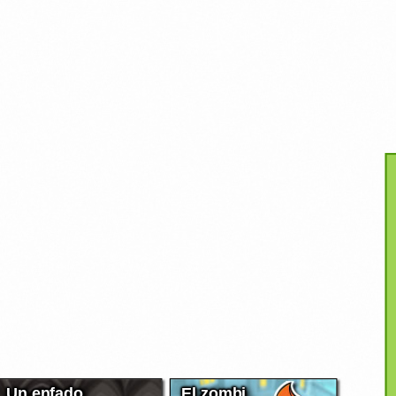
Un enfado
El zombi