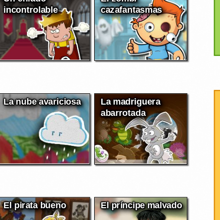
incontrolable
cazafantasmas
La nube avariciosa
La madriguera
abarrotada
El pirata bueno
El príncipe malvado