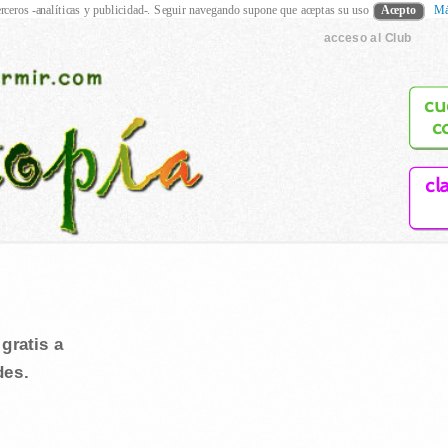
rceros -analíticas y publicidad-. Seguir navegando supone que aceptas su uso
Acepto
Má
acceso al Club
cu
c
cl
gratis a
des.