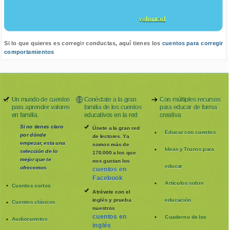
voluntad
Si lo que quieres es corregir conductas, aquí tienes los
cuentos para corregir
comportamientos
Un mundo de cuentos
Conéctate a la gran
Con múltiples recursos
para aprender valores
familia de los cuentos
para educar de forma
en familia.
educativos en la red
creativa
Si no tienes claro
Únete a la gran red
Educar con cuentos
por dónde
de lectores. Ya
empezar, esta una
somos más de
Ideas y Trucos para
selección de lo
170.000 a los que
mejor que te
nos gustan los
educar
ofrecemos
cuentos en
Facebook
Artículos sobre
Cuentos cortos
Atrévete con el
inglés y prueba
educación
Cuentos clásicos
nuestros
cuentos en
Cuaderno de los
Audiocuentos
inglés