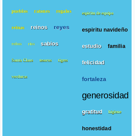
pueblos
ratones
regalos
espiritu de equipo
reyes
reinos
reinas
espiritu navideño
sabios
robos
ríos
estudio
familia
Santa Claus
tesoros
tigres
felicidad
verduras
fortaleza
generosidad
gratitud
higiene
honestidad