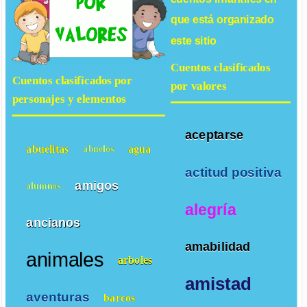
que está organizado
este sitio
Cuentos clasificados
Cuentos clasificados por
por valores
personajes y elementos
aceptarse
abuelitas
agua
abuelos
actitud positiva
amigos
alumnos
alegría
ancianos
amabilidad
animales
arboles
amistad
aventuras
barcos