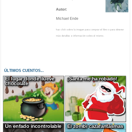
Autor:
Michael Ende
haz click sobre la imagen para comprar el libro o para obtener
más detalles e información sobre el mismo.
ÚLTIMOS CUENTOS...
El lugar donde llueve
¡Santa me ha robado!
chocolate
Un enfado incontrolable
El zombi cazafantasmas