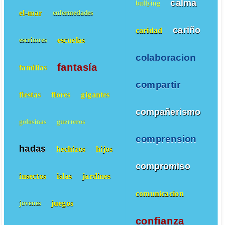
calma
bullying
el-mar
enfermedades
cariño
caridad
escuelas
escritores
colaboracion
fantasía
familias
compartir
fiestas
flores
gigantes
compañerismo
golosinas
guerreros
comprension
hadas
hechizos
hijos
compromiso
insectos
islas
jardines
comunicacion
juegos
jovenes
confianza