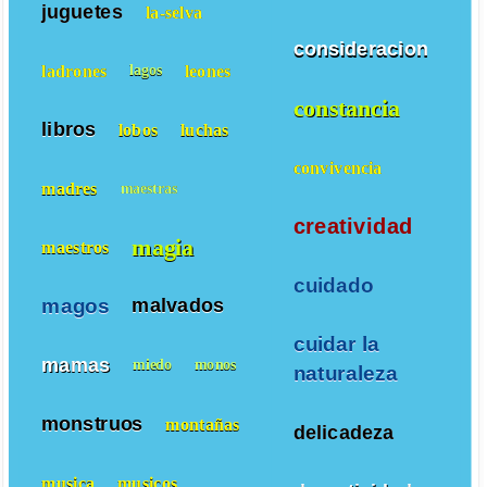
juguetes
la-selva
consideracion
ladrones
leones
lagos
constancia
libros
lobos
luchas
convivencia
madres
maestras
creatividad
magia
maestros
cuidado
magos
malvados
cuidar la
mamas
miedo
monos
naturaleza
monstruos
montañas
delicadeza
musica
musicos