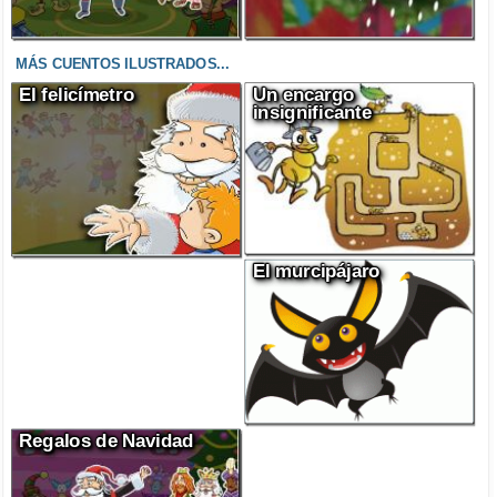
MÁS CUENTOS ILUSTRADOS...
El felicímetro
Un encargo
insignificante
El murcipájaro
Regalos de Navidad