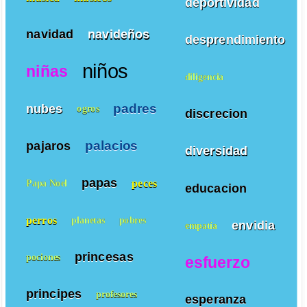
deportividad
navidad
navideños
desprendimiento
niños
niñas
diligencia
padres
nubes
ogros
discrecion
palacios
pajaros
diversidad
papas
peces
Papa Noel
educacion
perros
planetas
pobres
envidia
empatía
princesas
pociones
esfuerzo
principes
profesores
esperanza