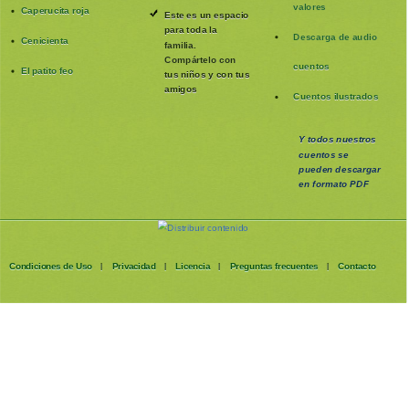
valores
Caperucita roja
Este es un espacio
para toda la
Descarga de audio
Cenicienta
familia
.
Compártelo con
cuentos
El patito feo
tus niños y con tus
amigos
Cuentos ilustrados
Y todos nuestros
cuentos se
pueden
descargar
en formato PDF
Condiciones de Uso
Privacidad
Licencia
Preguntas frecuentes
Contacto
|
|
|
|