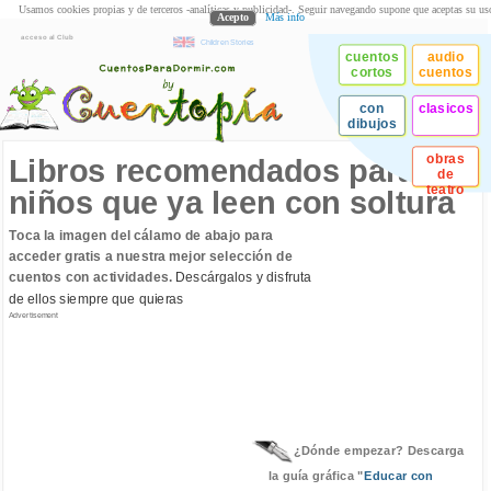
Usamos cookies propias y de terceros -analíticas y publicidad-. Seguir navegando supone que aceptas su us
Acepto
Más info
acceso al Club
Children Stories
cuentos
audio
cortos
cuentos
con
clasicos
dibujos
obras
Libros recomendados para
de
teatro
niños que ya leen con soltura
Toca la imagen del cálamo de abajo para
acceder gratis a nuestra mejor selección de
cuentos con actividades.
Descárgalos y disfruta
de ellos siempre que quieras
Advertisement
¿Dónde empezar? Descarga
la guía gráfica "
Educar con