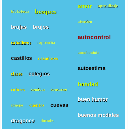
amor
aprendizaje
bosques
bibliotecas
atencion
brujas
brujos
autocontrol
caballeros
caperucita
autodominio
castillos
cazadores
autoestima
colegios
clases
bondad
colores
comidas
concursos
buen humor
cuevas
cuentos
conejos
buenos modales
dragones
duendes