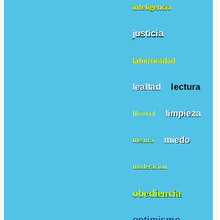
inteligencia
justicia
laboriosidad
lealtad
lectura
limpieza
libertad
miedo
mesura
moderacion
obediencia
optimismo