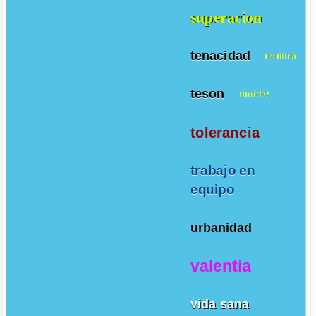
superacion
tenacidad
ternura
teson
timidez
tolerancia
trabajo en
equipo
urbanidad
valentia
vida sana