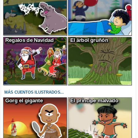
Regalos de Navidad
El árbol gruñón
MÁS CUENTOS ILUSTRADOS...
Gorg el gigante
El príncipe malvado