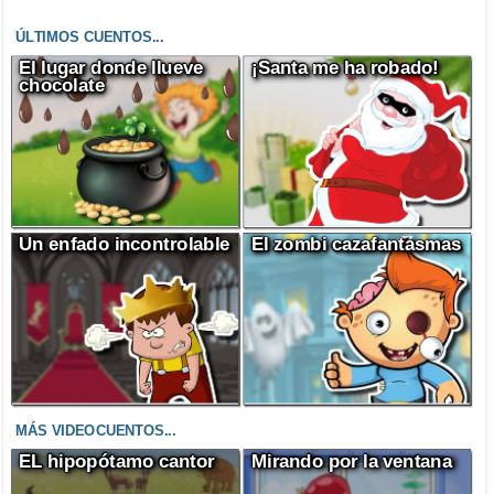
ÚLTIMOS CUENTOS...
El lugar donde llueve
¡Santa me ha robado!
chocolate
Un enfado incontrolable
El zombi cazafantasmas
MÁS VIDEOCUENTOS...
EL hipopótamo cantor
Mirando por la ventana