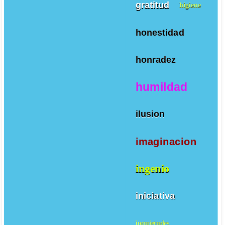
gratitud
higiene
honestidad
honradez
humildad
ilusion
imaginacion
ingenio
iniciativa
inquietudes