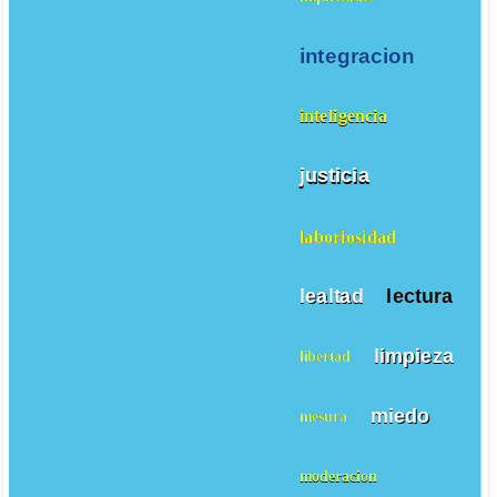
integracion
inteligencia
justicia
laboriosidad
lealtad
lectura
limpieza
libertad
miedo
mesura
moderacion