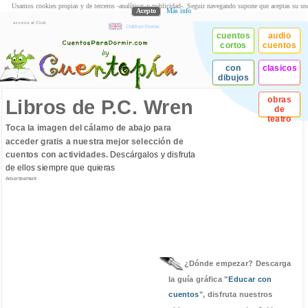
Usamos cookies propias y de terceros -analíticas y publicidad-. Seguir navegando supone que aceptas su us
Acepto
Más info
acceso al Club
Children Stories
cuentos
audio
cortos
cuentos
con
clasicos
dibujos
obras
Libros de P.C. Wren
de
teatro
Toca la imagen del cálamo de abajo para
acceder gratis a nuestra mejor selección de
cuentos con actividades.
Descárgalos y disfruta
de ellos siempre que quieras
Advertisement
¿Dónde empezar? Descarga
la guía gráfica "
Educar con
cuentos
", disfruta nuestros