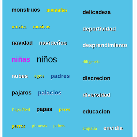
monstruos
montañas
delicadeza
musica
musicos
deportividad
navidad
navideños
desprendimiento
niños
niñas
diligencia
padres
nubes
ogros
discrecion
palacios
pajaros
diversidad
papas
peces
Papa Noel
educacion
perros
planetas
pobres
envidia
empatía