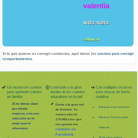
valentia
vida sana
voluntad
Si lo que quieres es corregir conductas, aquí tienes los
cuentos para corregir
comportamientos
Un mundo de cuentos
Conéctate a la gran
Con múltiples recursos
para aprender valores
familia de los cuentos
para educar de forma
en familia.
educativos en la red
creativa
Si no tienes claro
Únete a la gran red
Educar con cuentos
por dónde
de lectores. Ya
empezar, esta una
somos más de
Ideas y Trucos para
selección de lo
170.000 a los que
mejor que te
nos gustan los
educar
ofrecemos
cuentos en
Facebook
Artículos sobre