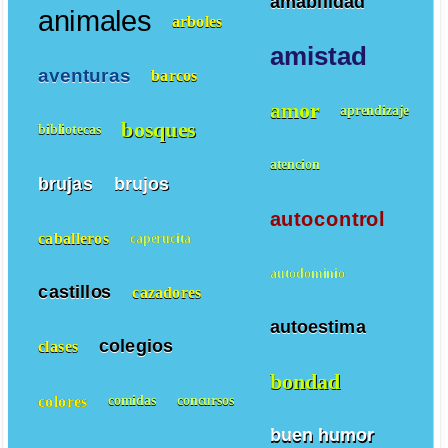
amabilidad
animales
arboles
amistad
aventuras
barcos
amor
aprendizaje
bosques
bibliotecas
atencion
brujas
brujos
autocontrol
caballeros
caperucita
autodominio
castillos
cazadores
autoestima
colegios
clases
bondad
colores
comidas
concursos
buen humor