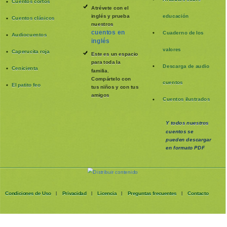
Cuentos cortos
Atrévete con el
inglés y prueba
educación
Cuentos clásicos
nuestros
cuentos en
Cuaderno de los
Audiocuentos
inglés
valores
Caperucita roja
Este es un espacio
para toda la
Descarga de audio
Cenicienta
familia
.
Compártelo con
cuentos
El patito feo
tus niños y con tus
amigos
Cuentos ilustrados
Y todos nuestros
cuentos se
pueden
descargar
en formato PDF
Condiciones de Uso
Privacidad
Licencia
Preguntas frecuentes
Contacto
|
|
|
|