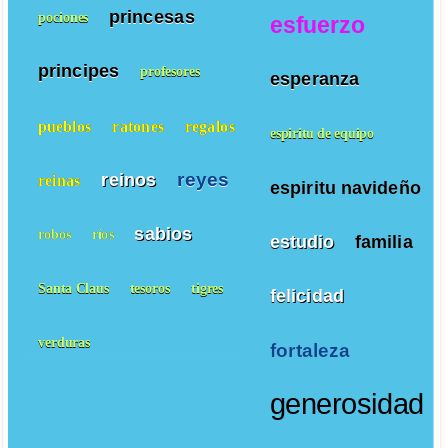
princesas
pociones
esfuerzo
principes
profesores
esperanza
pueblos
ratones
regalos
espiritu de equipo
reyes
reinos
reinas
espiritu navideño
sabios
robos
ríos
estudio
familia
Santa Claus
tesoros
tigres
felicidad
verduras
fortaleza
generosidad