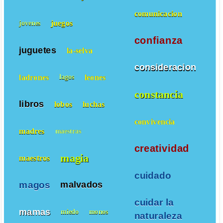
comunicacion
juegos
jovenes
confianza
juguetes
la-selva
consideracion
ladrones
leones
lagos
constancia
libros
lobos
luchas
convivencia
madres
maestras
creatividad
magia
maestros
cuidado
magos
malvados
cuidar la
mamas
miedo
monos
naturaleza