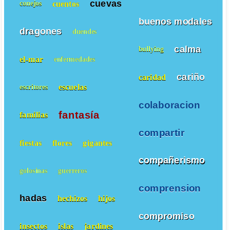
cuevas
cuentos
conejos
buenos modales
dragones
duendes
calma
bullying
el-mar
enfermedades
cariño
caridad
escuelas
escritores
colaboracion
fantasía
familias
compartir
fiestas
flores
gigantes
compañerismo
golosinas
guerreros
comprension
hadas
hechizos
hijos
compromiso
insectos
islas
jardines