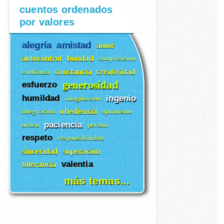
cuentos ordenados
por valores
alegría
amistad
amor
autocontrol
bondad
comprension
constancia
creatividad
confianza
generosidad
esfuerzo
humildad
ingenio
imaginacion
obediencia
integracion
optimismo
paciencia
orden
perdon
respeto
responsabilidad
sinceridad
superacion
valentia
tolerancia
más temas...