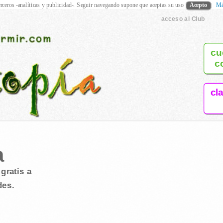
rceros -analíticas y publicidad-. Seguir navegando supone que aceptas su uso
Acepto
Má
acceso al Club
cu
c
cl
a
gratis a
des.