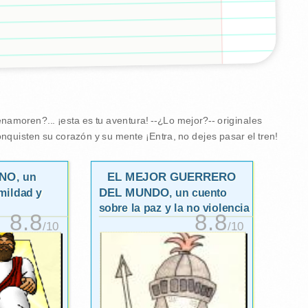
namoren?... ¡esta es tu aventura! --¿Lo mejor?-- originales
nquisten su corazón y su mente ¡Entra, no dejes pasar el tren!
GNO
EL MEJOR GUERRERO
, un
DEL MUNDO
mildad y
, un cuento
sobre la paz y la no violencia
8.8
8.8
/10
/10