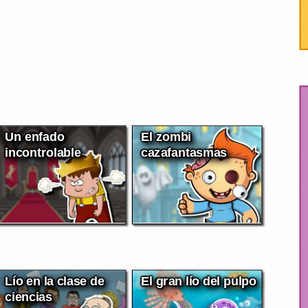
Un enfado
El zombi
incontrolable
cazafantasmas
Lío en la clase de
El gran lío del pulpo
ciencias