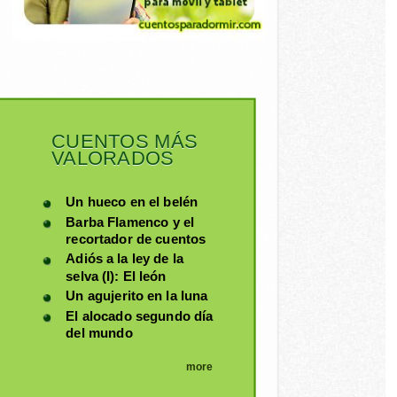
CUENTOS MÁS
VALORADOS
Un hueco en el belén
Barba Flamenco y el
recortador de cuentos
Adiós a la ley de la
selva (I): El león
Un agujerito en la luna
El alocado segundo día
del mundo
more