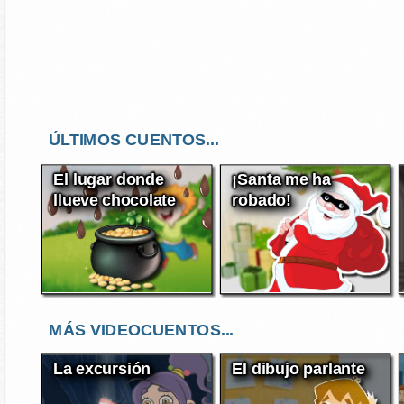
ÚLTIMOS CUENTOS...
El lugar donde
¡Santa me ha
llueve chocolate
robado!
MÁS VIDEOCUENTOS...
La excursión
El dibujo parlante