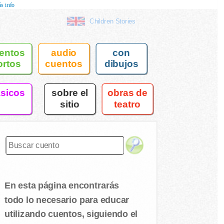
s info
Children Stories
entos
audio
con
ortos
cuentos
dibujos
asicos
sobre el
obras de
sitio
teatro
En esta página encontrarás
todo lo necesario para educar
utilizando cuentos, siguiendo el