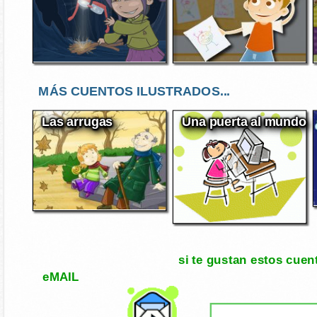
MÁS CUENTOS ILUSTRADOS...
Las arrugas
Una puerta al mundo
si te gustan estos cuen
eMAIL