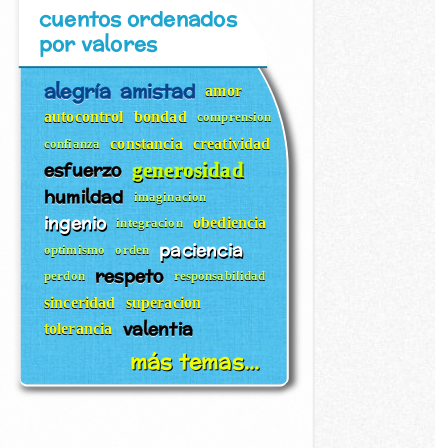
cuentos ordenados
por valores
alegría
amistad
amor
autocontrol
bondad
comprension
constancia
creatividad
confianza
esfuerzo
generosidad
humildad
imaginacion
ingenio
obediencia
integracion
paciencia
optimismo
orden
respeto
perdon
responsabilidad
sinceridad
superacion
valentia
tolerancia
más temas...