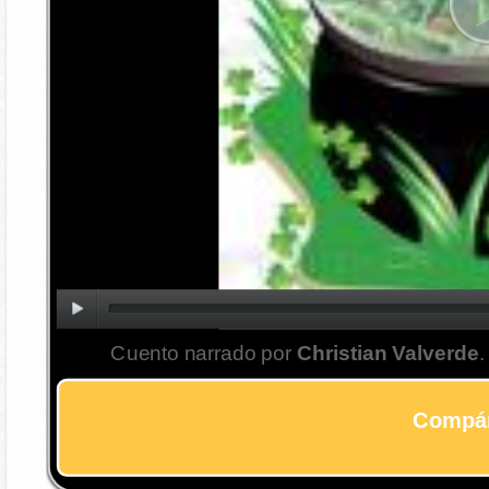
Cuento narrado por
Christian Valverde
.
Compár