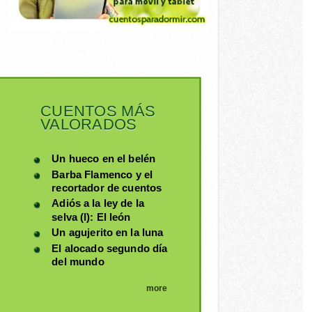
CUENTOS MÁS
VALORADOS
Un hueco en el belén
Barba Flamenco y el
recortador de cuentos
Adiós a la ley de la
selva (I): El león
Un agujerito en la luna
El alocado segundo día
del mundo
more