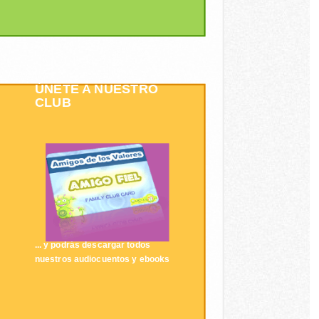
ÚNETE A NUESTRO
CLUB
... y podrás descargar todos
nuestros audiocuentos y ebooks