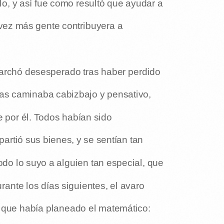
o, y así fue como resultó que ayudar a
vez más gente contribuyera a
archó desesperado tras haber perdido
ras caminaba cabizbajo y pensativo,
e por él. Todos habían sido
artió sus bienes, y se sentían tan
odo lo suyo a alguien tan especial, que
rante los días siguientes, el avaro
 que había planeado el matemático: