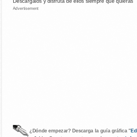
Descárgalos y disfruta de ellos siempre que quieras
Advertisement
¿Dónde empezar? Descarga la guía gráfica "
Ed