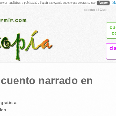
rceros -analíticas y publicidad-. Seguir navegando supone que aceptas su uso
Acepto
Má
acceso al Club
cu
c
cl
o cuento narrado en
gratis a
des.