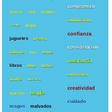
compromiso
insectos
islas
jardines
comunicacion
juegos
jovenes
confianza
juguetes
la-selva
consideracion
ladrones
leones
lagos
constancia
libros
lobos
luchas
convivencia
madres
maestras
creatividad
magia
maestros
cuidado
magos
malvados