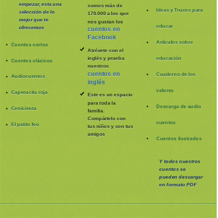
empezar, esta una
somos más de
Ideas y Trucos para
selección de lo
170.000 a los que
mejor que te
nos gustan los
educar
ofrecemos
cuentos en
Facebook
Artículos sobre
Cuentos cortos
Atrévete con el
inglés y prueba
educación
Cuentos clásicos
nuestros
cuentos en
Cuaderno de los
Audiocuentos
inglés
valores
Caperucita roja
Este es un espacio
para toda la
Descarga de audio
Cenicienta
familia
.
Compártelo con
cuentos
El patito feo
tus niños y con tus
amigos
Cuentos ilustrados
Y todos nuestros
cuentos se
pueden
descargar
en formato PDF