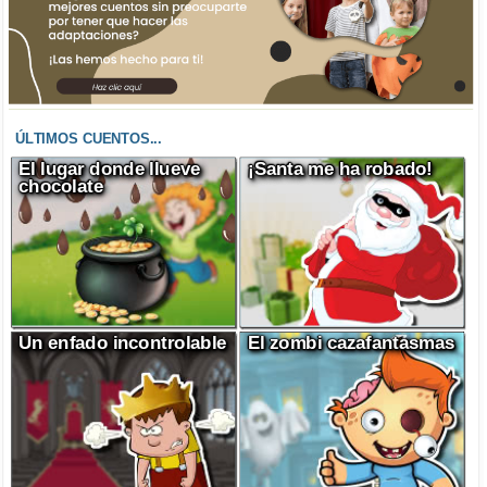
ÚLTIMOS CUENTOS...
El lugar donde llueve
¡Santa me ha robado!
chocolate
Un enfado incontrolable
El zombi cazafantasmas