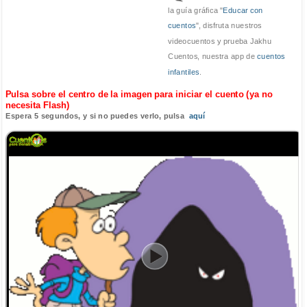
la guía gráfica "
Educar con
cuentos
", disfruta nuestros
videocuentos y prueba Jakhu
Cuentos, nuestra app de
cuentos
infantiles
.
Pulsa sobre el centro de la imagen para iniciar el cuento (ya no
necesita Flash)
Espera 5 segundos, y si no puedes verlo, pulsa
aquí