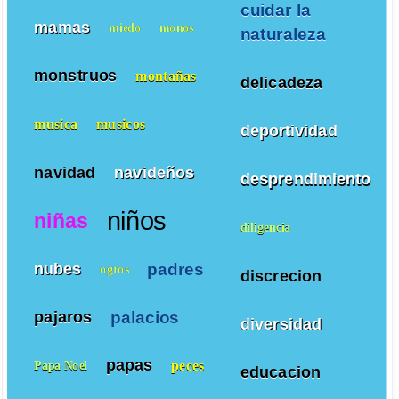
cuidar la
mamas
miedo
monos
naturaleza
monstruos
montañas
delicadeza
musica
musicos
deportividad
navidad
navideños
desprendimiento
niños
niñas
diligencia
padres
nubes
ogros
discrecion
palacios
pajaros
diversidad
papas
peces
Papa Noel
educacion