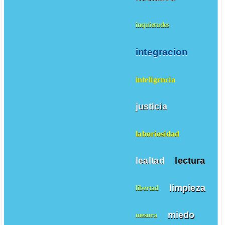
inquietudes
integracion
inteligencia
justicia
laboriosidad
lealtad
lectura
limpieza
libertad
miedo
mesura