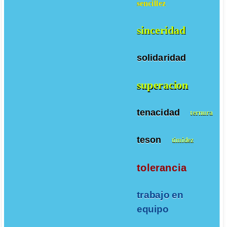
sencillez
sinceridad
solidaridad
superacion
tenacidad
ternura
teson
timidez
tolerancia
trabajo en
equipo