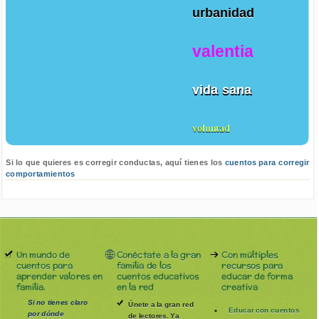
urbanidad
valentia
vida sana
voluntad
Si lo que quieres es corregir conductas, aquí tienes los
cuentos para corregir
comportamientos
Un mundo de
Conéctate a la gran
Con múltiples
cuentos para
familia de los
recursos para
aprender valores en
cuentos educativos
educar de forma
familia.
en la red
creativa
Si no tienes claro
Únete a la gran red
Educar con cuentos
por dónde
de lectores. Ya