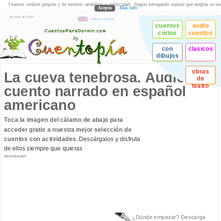
Usamos cookies propias y de terceros -analíticas y publicidad-. Seguir navegando supone que aceptas su us
Acepto
Más info
acceso al Club
Children Stories
cuentos
audio
cortos
cuentos
con
clasicos
dibujos
obras
La cueva tenebrosa. Audio
de
teatro
cuento narrado en español
americano
Toca la imagen del cálamo de abajo para
acceder gratis a nuestra mejor selección de
cuentos con actividades.
Descárgalos y disfruta
de ellos siempre que quieras
Advertisement
¿Dónde empezar? Descarga