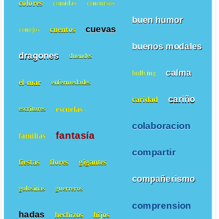
colores
comidas
concursos
buen humor
cuevas
cuentos
conejos
buenos modales
dragones
duendes
calma
bullying
el-mar
enfermedades
cariño
caridad
escuelas
escritores
colaboracion
fantasía
familias
compartir
fiestas
flores
gigantes
compañerismo
golosinas
guerreros
comprension
hadas
hechizos
hijos