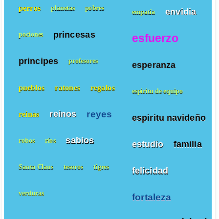
perros
planetas
pobres
envidia
empatía
princesas
pociones
esfuerzo
principes
profesores
esperanza
pueblos
ratones
regalos
espiritu de equipo
reyes
reinos
reinas
espiritu navideño
sabios
robos
ríos
estudio
familia
Santa Claus
tesoros
tigres
felicidad
verduras
fortaleza