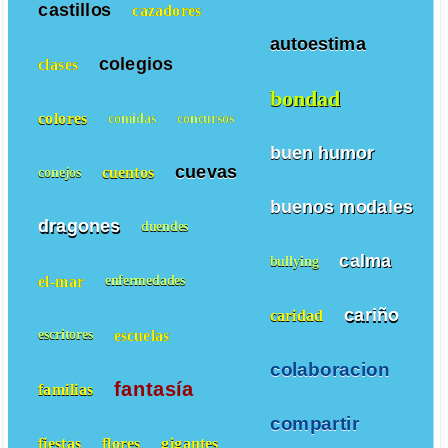
castillos
cazadores
autoestima
colegios
clases
bondad
colores
comidas
concursos
buen humor
cuevas
cuentos
conejos
buenos modales
dragones
duendes
calma
bullying
el-mar
enfermedades
cariño
caridad
escuelas
escritores
colaboracion
fantasía
familias
compartir
fiestas
flores
gigantes