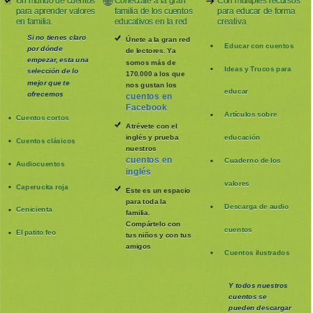
Un mundo de cuentos
Conéctate a la gran
Con múltiples recursos
para aprender valores
familia de los cuentos
para educar de forma
en familia.
educativos en la red
creativa
Si no tienes claro
Únete a la gran red
Educar con cuentos
por dónde
de lectores. Ya
empezar, esta una
somos más de
Ideas y Trucos para
selección de lo
170.000 a los que
mejor que te
nos gustan los
educar
ofrecemos
cuentos en
Facebook
Artículos sobre
Cuentos cortos
Atrévete con el
inglés y prueba
educación
Cuentos clásicos
nuestros
cuentos en
Cuaderno de los
Audiocuentos
inglés
valores
Caperucita roja
Este es un espacio
para toda la
Descarga de audio
Cenicienta
familia
.
Compártelo con
cuentos
El patito feo
tus niños y con tus
amigos
Cuentos ilustrados
Y todos nuestros
cuentos se
pueden
descargar