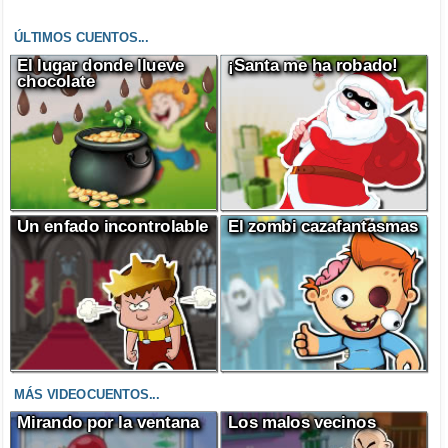
ÚLTIMOS CUENTOS...
El lugar donde llueve
¡Santa me ha robado!
chocolate
Un enfado incontrolable
El zombi cazafantasmas
MÁS VIDEOCUENTOS...
Mirando por la ventana
Los malos vecinos