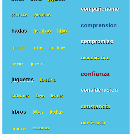
compañerismo
golosinas
guerreros
comprension
hadas
hechizos
hijos
compromiso
insectos
islas
jardines
comunicacion
juegos
jovenes
confianza
juguetes
la-selva
consideracion
ladrones
leones
lagos
constancia
libros
lobos
luchas
convivencia
madres
maestras