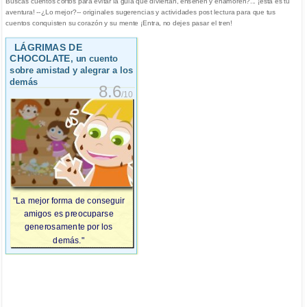
Buscas cuentos cortos para evitar la gula que diviertan, enseñen y enamoren?... ¡esta es tu
aventura! --¿Lo mejor?-- originales sugerencias y actividades post lectura para que tus
cuentos conquisten su corazón y su mente ¡Entra, no dejes pasar el tren!
LÁGRIMAS DE
CHOCOLATE
, un cuento
sobre amistad y alegrar a los
demás
8.6
/10
"La mejor forma de conseguir
amigos es preocuparse
generosamente por los
demás."