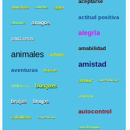
aceptarse
abuelitas
agua
abuelos
actitud positiva
amigos
alumnos
alegría
ancianos
amabilidad
animales
arboles
amistad
aventuras
barcos
amor
aprendizaje
bosques
bibliotecas
atencion
brujas
brujos
autocontrol
caballeros
caperucita
autodominio