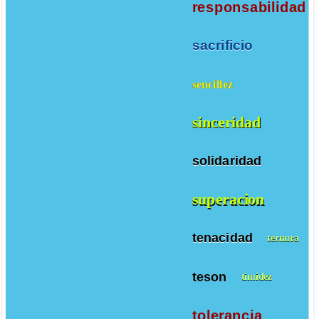
responsabilidad
sacrificio
sencillez
sinceridad
solidaridad
superacion
tenacidad
ternura
teson
timidez
tolerancia