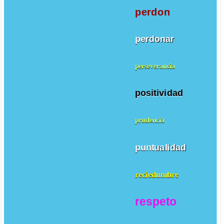
perdon
perdonar
perseverancia
positividad
prudencia
puntualidad
reciedumbre
respeto