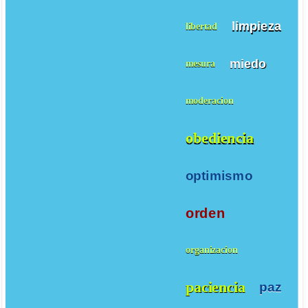
limpieza
libertad
miedo
mesura
moderacion
obediencia
optimismo
orden
organizacion
paciencia
paz