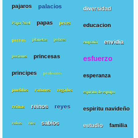
palacios
pajaros
diversidad
papas
peces
Papa Noel
educacion
perros
planetas
pobres
envidia
empatía
princesas
pociones
esfuerzo
principes
profesores
esperanza
pueblos
ratones
regalos
espiritu de equipo
reyes
reinos
reinas
espiritu navideño
sabios
robos
ríos
estudio
familia