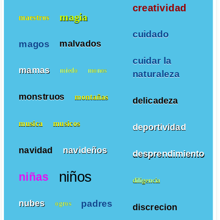
creatividad
magia
maestros
cuidado
magos
malvados
cuidar la
mamas
miedo
monos
naturaleza
monstruos
montañas
delicadeza
musica
musicos
deportividad
navidad
navideños
desprendimiento
niños
niñas
diligencia
padres
nubes
ogros
discrecion