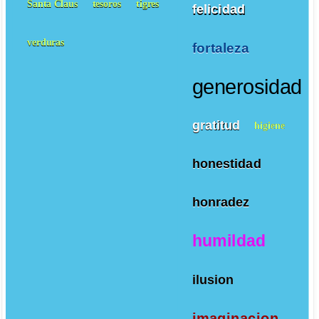
Santa Claus
tesoros
tigres
felicidad
verduras
fortaleza
generosidad
gratitud
higiene
honestidad
honradez
humildad
ilusion
imaginacion