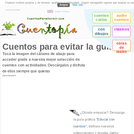
Usamos cookies propias y de terceros -analíticas y publicidad-. Seguir navegando supone que aceptas su us
Acepto
Más info
acceso al Club
Children Stories
cuentos
audio
cortos
cuentos
con
clasicos
dibujos
obras
Cuentos para evitar la gula
de
teatro
Toca la imagen del cálamo de abajo para
acceder gratis a nuestra mejor selección de
cuentos con actividades.
Descárgalos y disfruta
de ellos siempre que quieras
Advertisement
¿Dónde empezar? Descarga
la guía gráfica "
Educar con
cuentos
", disfruta nuestros
videocuentos y prueba Jakhu