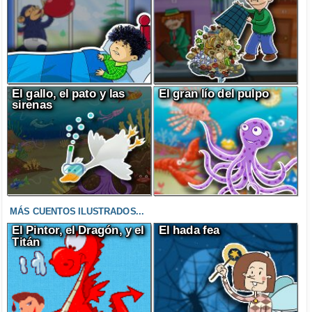
El gallo, el pato y las
El gran lío del pulpo
sirenas
MÁS CUENTOS ILUSTRADOS...
El Pintor, el Dragón, y el
El hada fea
Titán