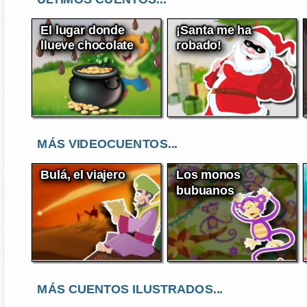
El lugar donde
¡Santa me ha
llueve chocolate
robado!
MÁS VIDEOCUENTOS...
Bulá, el viajero
Los monos
bubuanos
MÁS CUENTOS ILUSTRADOS...