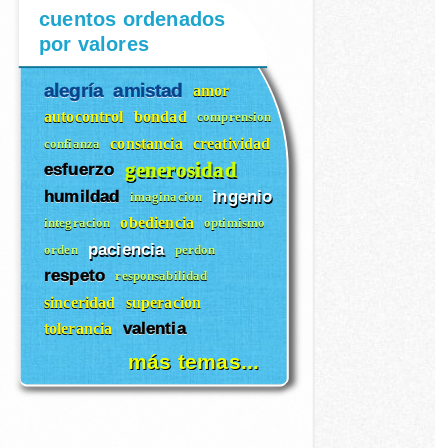
cuentos ordenados
por valores
alegría
amistad
amor
autocontrol
bondad
comprension
constancia
creatividad
confianza
generosidad
esfuerzo
humildad
ingenio
imaginacion
obediencia
integracion
optimismo
paciencia
orden
perdon
respeto
responsabilidad
sinceridad
superacion
valentia
tolerancia
más temas...