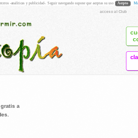
rceros -analíticas y publicidad-. Seguir navegando supone que aceptas su uso
Acepto
Má
acceso al Club
cu
c
cl
gratis a
des.