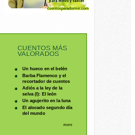
CUENTOS MÁS
VALORADOS
Un hueco en el belén
Barba Flamenco y el
recortador de cuentos
Adiós a la ley de la
selva (I): El león
Un agujerito en la luna
El alocado segundo día
del mundo
more