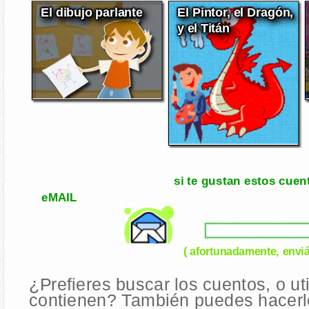
El dibujo parlante
El Pintor, el Dragón,
y el Titán
si te gustan estos cuen
eMAIL
( afortunadamente, enviá
¿Prefieres buscar los cuentos, o ut
contienen? También puedes hacerlo