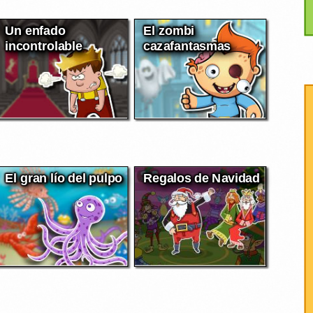
Un enfado
El zombi
incontrolable
cazafantasmas
El gran lío del pulpo
Regalos de Navidad