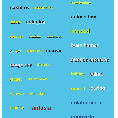
autodominio
castillos
cazadores
autoestima
colegios
clases
bondad
colores
comidas
concursos
buen humor
cuevas
cuentos
conejos
buenos modales
dragones
duendes
calma
bullying
el-mar
enfermedades
cariño
caridad
escuelas
escritores
colaboracion
fantasía
familias
compartir