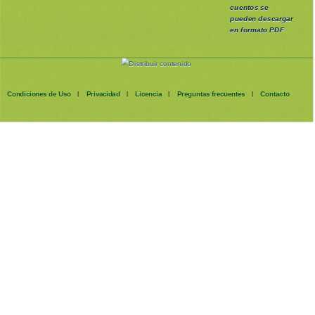
cuentos se
pueden
descargar
en formato PDF
Condiciones de Uso
Privacidad
Licencia
Preguntas frecuentes
Contacto
|
|
|
|