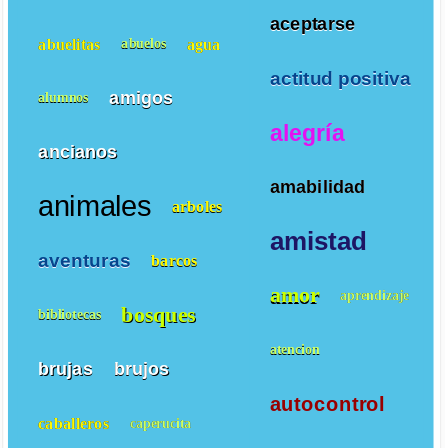
aceptarse
abuelitas
agua
abuelos
actitud positiva
amigos
alumnos
alegría
ancianos
amabilidad
animales
arboles
amistad
aventuras
barcos
amor
aprendizaje
bosques
bibliotecas
atencion
brujas
brujos
autocontrol
caballeros
caperucita