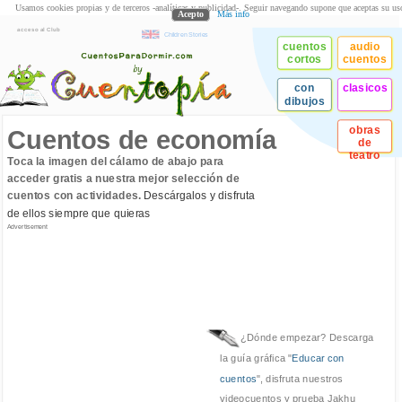
Usamos cookies propias y de terceros -analíticas y publicidad-. Seguir navegando supone que aceptas su us
Acepto
Más info
acceso al Club
Children Stories
cuentos
audio
cortos
cuentos
con
clasicos
dibujos
obras
Cuentos de economía
de
teatro
Toca la imagen del cálamo de abajo para
acceder gratis a nuestra mejor selección de
cuentos con actividades.
Descárgalos y disfruta
de ellos siempre que quieras
Advertisement
¿Dónde empezar? Descarga
la guía gráfica "
Educar con
cuentos
", disfruta nuestros
videocuentos y prueba Jakhu