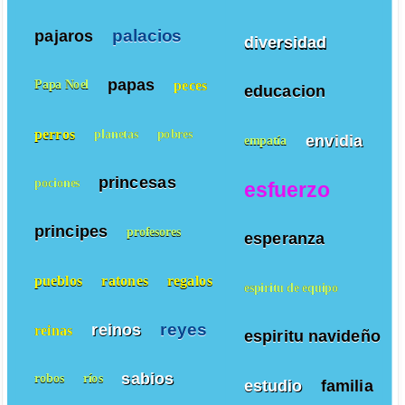
palacios
pajaros
diversidad
papas
peces
Papa Noel
educacion
perros
planetas
pobres
envidia
empatía
princesas
pociones
esfuerzo
principes
profesores
esperanza
pueblos
ratones
regalos
espiritu de equipo
reyes
reinos
reinas
espiritu navideño
sabios
robos
ríos
estudio
familia