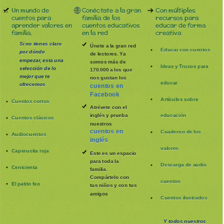
Un mundo de
Conéctate a la gran
Con múltiples
cuentos para
familia de los
recursos para
aprender valores en
cuentos educativos
educar de forma
familia.
en la red
creativa
Si no tienes claro
Únete a la gran red
Educar con cuentos
por dónde
de lectores. Ya
empezar, esta una
somos más de
Ideas y Trucos para
selección de lo
170.000 a los que
mejor que te
nos gustan los
educar
ofrecemos
cuentos en
Facebook
Artículos sobre
Cuentos cortos
Atrévete con el
inglés y prueba
educación
Cuentos clásicos
nuestros
cuentos en
Cuaderno de los
Audiocuentos
inglés
valores
Caperucita roja
Este es un espacio
para toda la
Descarga de audio
Cenicienta
familia
.
Compártelo con
cuentos
El patito feo
tus niños y con tus
amigos
Cuentos ilustrados
Y todos nuestros