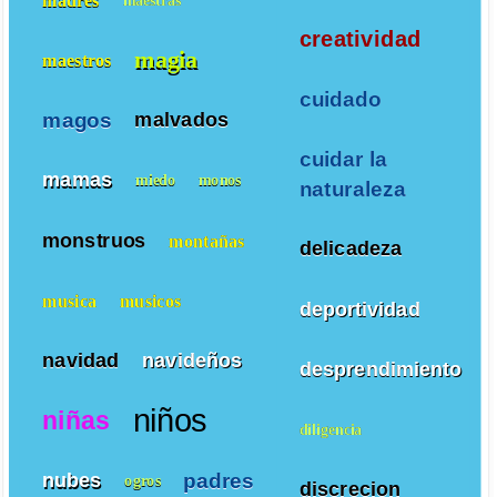
creatividad
magia
maestros
cuidado
magos
malvados
cuidar la
mamas
miedo
monos
naturaleza
monstruos
montañas
delicadeza
musica
musicos
deportividad
navidad
navideños
desprendimiento
niños
niñas
diligencia
padres
nubes
ogros
discrecion