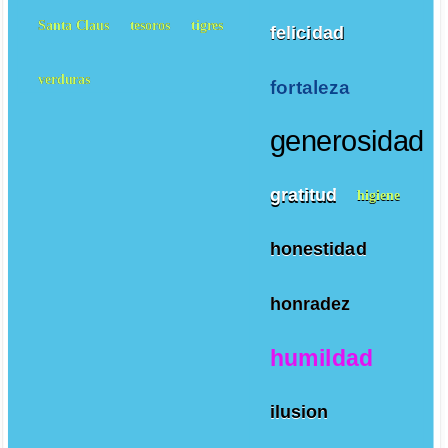
Santa Claus
tesoros
tigres
felicidad
verduras
fortaleza
generosidad
gratitud
higiene
honestidad
honradez
humildad
ilusion