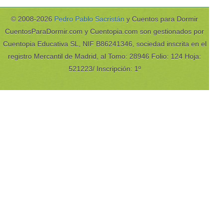
© 2008-2026
Pedro Pablo Sacristán
y Cuentos para Dormir
CuentosParaDormir.com y Cuentopia.com son gestionados por
Cuentopia Educativa SL, NIF B86241346, sociedad inscrita en el
registro Mercantil de Madrid, al Tomo: 28946 Folio: 124 Hoja:
521223/ Inscripción: 1º