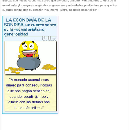
Buscas cuentos de economía cortos que diviertan, enseñen y enamoren?... ¡esta es tu
aventura! --¿Lo mejor?-- originales sugerencias y actividades post lectura para que tus
cuentos conquisten su corazón y su mente ¡Entra, no dejes pasar el tren!
LA ECONOMÍA DE LA
SONRISA
, un cuento sobre
evitar el materialismo.
generosidad
8.8
/10
"A menudo acumulamos
dinero para conseguir cosas
que nos hagan sentir bien,
cuando repartir tiempo y
dinero con los demás nos
hace más felices."