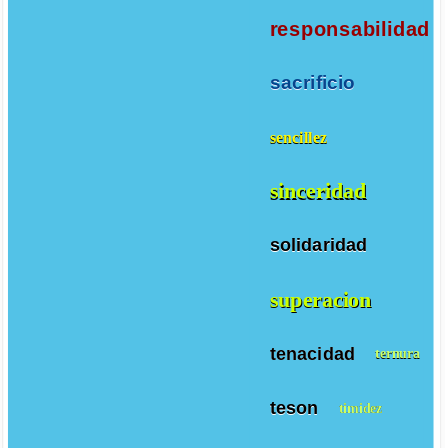
responsabilidad
sacrificio
sencillez
sinceridad
solidaridad
superacion
tenacidad
ternura
teson
timidez