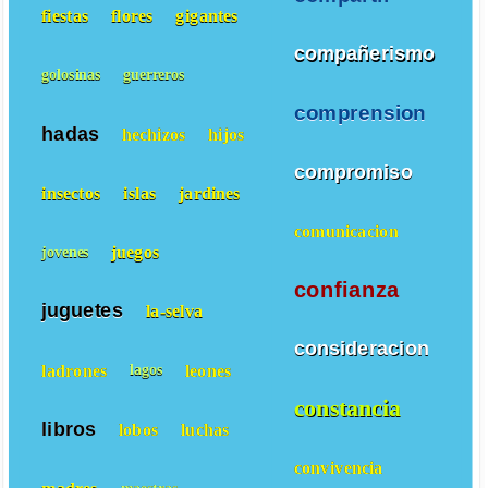
fiestas
flores
gigantes
compañerismo
golosinas
guerreros
comprension
hadas
hechizos
hijos
compromiso
insectos
islas
jardines
comunicacion
juegos
jovenes
confianza
juguetes
la-selva
consideracion
ladrones
leones
lagos
constancia
libros
lobos
luchas
convivencia
madres
maestras