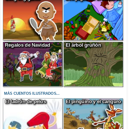
Regalos de Navidad
El árbol gruñón
MÁS CUENTOS ILUSTRADOS...
El ladrón de pelos
El pingüino y el canguro