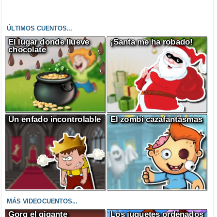
ÚLTIMOS CUENTOS...
El lugar donde llueve
¡Santa me ha robado!
chocolate
Un enfado incontrolable
El zombi cazafantasmas
MÁS VIDEOCUENTOS...
Gorg el gigante
Los juguetes ordenados