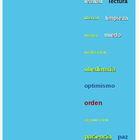
lealtad
lectura
limpieza
libertad
miedo
mesura
moderacion
obediencia
optimismo
orden
organizacion
paciencia
paz