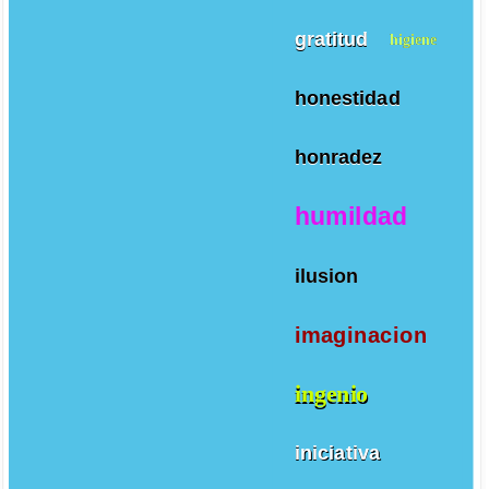
gratitud
higiene
honestidad
honradez
humildad
ilusion
imaginacion
ingenio
iniciativa