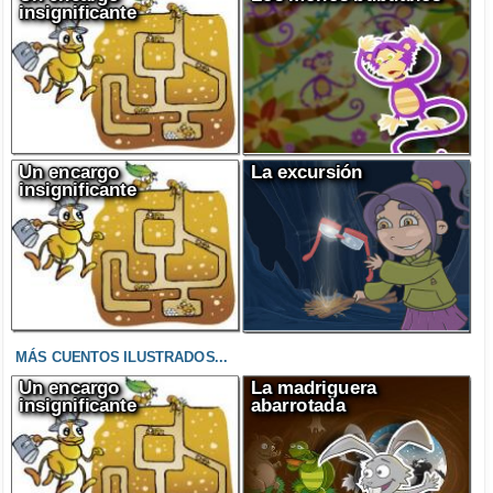
insignificante
Un encargo
La excursión
insignificante
MÁS CUENTOS ILUSTRADOS...
Un encargo
La madriguera
insignificante
abarrotada