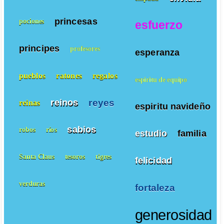
princesas
pociones
esfuerzo
principes
profesores
esperanza
pueblos
ratones
regalos
espiritu de equipo
reyes
reinos
reinas
espiritu navideño
sabios
robos
ríos
estudio
familia
Santa Claus
tesoros
tigres
felicidad
verduras
fortaleza
generosidad