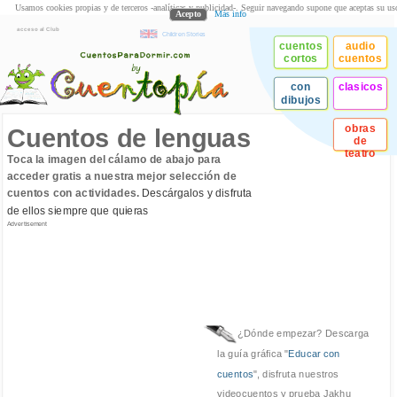
Usamos cookies propias y de terceros -analíticas y publicidad-. Seguir navegando supone que aceptas su us
Acepto
Más info
acceso al Club
Children Stories
cuentos
audio
cortos
cuentos
con
clasicos
dibujos
obras
Cuentos de lenguas
de
teatro
Toca la imagen del cálamo de abajo para
acceder gratis a nuestra mejor selección de
cuentos con actividades.
Descárgalos y disfruta
de ellos siempre que quieras
Advertisement
¿Dónde empezar? Descarga
la guía gráfica "
Educar con
cuentos
", disfruta nuestros
videocuentos y prueba Jakhu