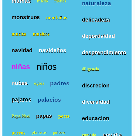
mamas
miedo
monos
naturaleza
monstruos
montañas
delicadeza
musica
musicos
deportividad
navidad
navideños
desprendimiento
niños
niñas
diligencia
padres
nubes
ogros
discrecion
palacios
pajaros
diversidad
papas
peces
Papa Noel
educacion
perros
planetas
pobres
envidia
empatía