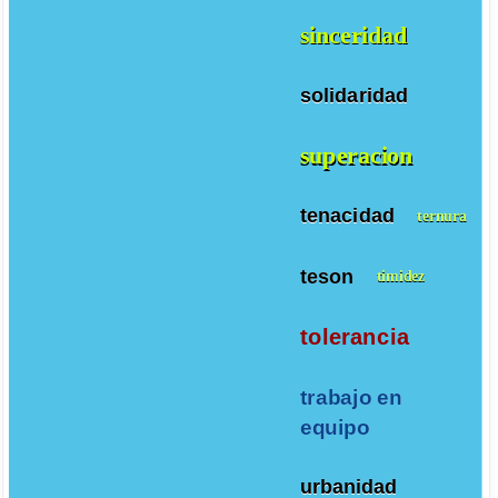
sinceridad
solidaridad
superacion
tenacidad
ternura
teson
timidez
tolerancia
trabajo en
equipo
urbanidad