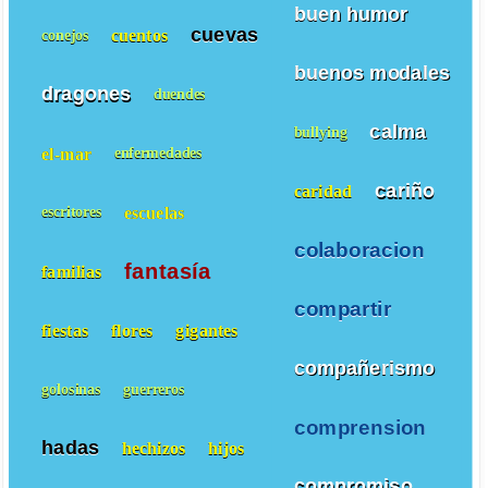
buen humor
cuevas
cuentos
conejos
buenos modales
dragones
duendes
calma
bullying
el-mar
enfermedades
cariño
caridad
escuelas
escritores
colaboracion
fantasía
familias
compartir
fiestas
flores
gigantes
compañerismo
golosinas
guerreros
comprension
hadas
hechizos
hijos
compromiso