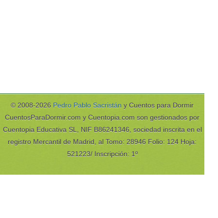
© 2008-2026
Pedro Pablo Sacristán
y Cuentos para Dormir
CuentosParaDormir.com y Cuentopia.com son gestionados por
Cuentopia Educativa SL, NIF B86241346, sociedad inscrita en el
registro Mercantil de Madrid, al Tomo: 28946 Folio: 124 Hoja:
521223/ Inscripción: 1º