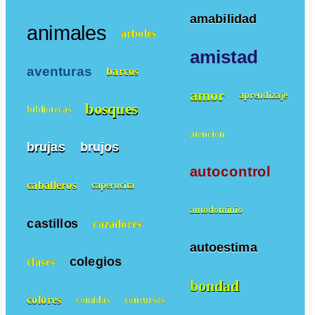
amabilidad
animales
arboles
amistad
aventuras
barcos
amor
aprendizaje
bosques
bibliotecas
atencion
brujas
brujos
autocontrol
caballeros
caperucita
autodominio
castillos
cazadores
autoestima
colegios
clases
bondad
colores
comidas
concursos