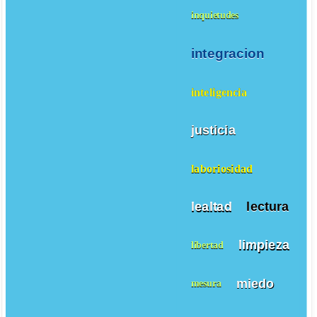
inquietudes
integracion
inteligencia
justicia
laboriosidad
lealtad
lectura
limpieza
libertad
miedo
mesura