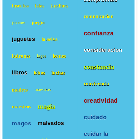
insectos
islas
jardines
comunicacion
juegos
jovenes
confianza
juguetes
la-selva
consideracion
ladrones
leones
lagos
constancia
libros
lobos
luchas
convivencia
madres
maestras
creatividad
magia
maestros
cuidado
magos
malvados
cuidar la