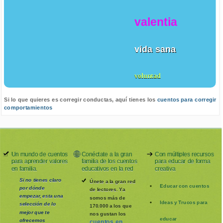
valentia
vida sana
voluntad
Si lo que quieres es corregir conductas, aquí tienes los
cuentos para corregir
comportamientos
Un mundo de cuentos
Conéctate a la gran
Con múltiples recursos
para aprender valores
familia de los cuentos
para educar de forma
en familia.
educativos en la red
creativa
Si no tienes claro
Únete a la gran red
Educar con cuentos
por dónde
de lectores. Ya
empezar, esta una
somos más de
Ideas y Trucos para
selección de lo
170.000 a los que
mejor que te
nos gustan los
educar
ofrecemos
cuentos en