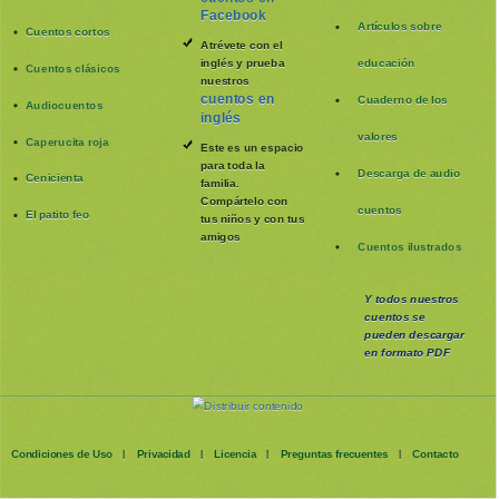
Facebook
Artículos sobre
Cuentos cortos
Atrévete con el
inglés y prueba
educación
Cuentos clásicos
nuestros
cuentos en
Cuaderno de los
Audiocuentos
inglés
valores
Caperucita roja
Este es un espacio
para toda la
Descarga de audio
Cenicienta
familia
.
Compártelo con
cuentos
El patito feo
tus niños y con tus
amigos
Cuentos ilustrados
Y todos nuestros
cuentos se
pueden
descargar
en formato PDF
Condiciones de Uso
Privacidad
Licencia
Preguntas frecuentes
Contacto
|
|
|
|