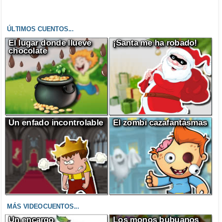
ÚLTIMOS CUENTOS...
El lugar donde llueve
¡Santa me ha robado!
chocolate
Un enfado incontrolable
El zombi cazafantasmas
MÁS VIDEOCUENTOS...
Un encargo
Los monos bubuanos