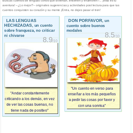
Buscas cuentos de lenguas cortos que diviertan, enseñen y enamoren?... ¡esta es tu
aventura! --¿Lo mejor?-- originales sugerencias y actividades post lectura para que tus
cuentos conquisten su corazón y su mente ¡Entra, no dejes pasar el tren!
LAS LENGUAS
DON PORFAVOR
, un
HECHIZADAS
, un cuento
cuento sobre buenos
sobre franqueza, no criticar
modales
8.5
ni chivarse
/10
8.9
/10
"Un cuento en verso para
"Andar constantemente
enseñar a los más pequeños
criticando a los demás, en vez
a pedir las cosas por favor y
de ver las cosas buenas, no
con una sonrisa"
tiene nada de positivo"