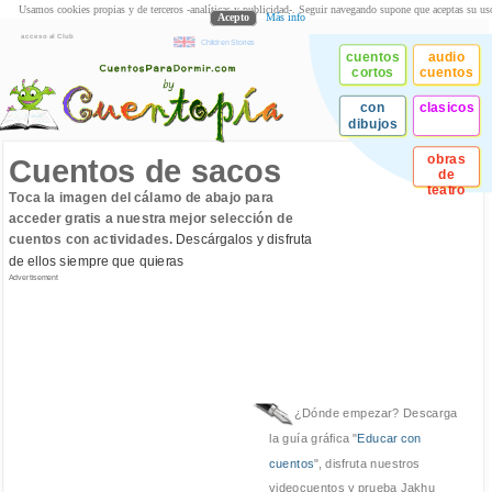
Usamos cookies propias y de terceros -analíticas y publicidad-. Seguir navegando supone que aceptas su us
Acepto
Más info
acceso al Club
Children Stories
cuentos
audio
cortos
cuentos
con
clasicos
dibujos
obras
Cuentos de sacos
de
teatro
Toca la imagen del cálamo de abajo para
acceder gratis a nuestra mejor selección de
cuentos con actividades.
Descárgalos y disfruta
de ellos siempre que quieras
Advertisement
¿Dónde empezar? Descarga
la guía gráfica "
Educar con
cuentos
", disfruta nuestros
videocuentos y prueba Jakhu