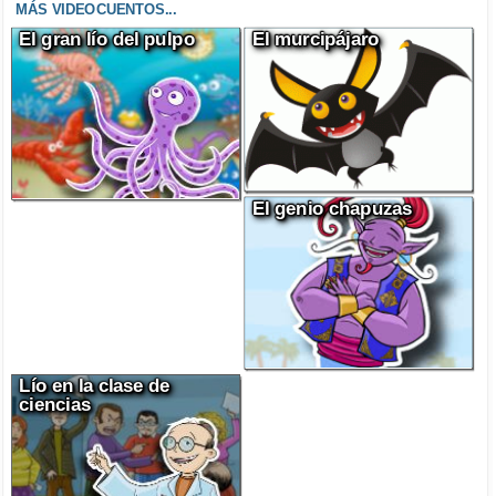
MÁS VIDEOCUENTOS...
El gran lío del pulpo
El murcipájaro
El genio chapuzas
Lío en la clase de
ciencias