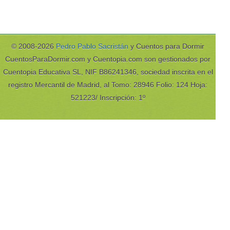
© 2008-2026
Pedro Pablo Sacristán
y Cuentos para Dormir
CuentosParaDormir.com y Cuentopia.com son gestionados por
Cuentopia Educativa SL, NIF B86241346, sociedad inscrita en el
registro Mercantil de Madrid, al Tomo: 28946 Folio: 124 Hoja:
521223/ Inscripción: 1º