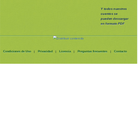
Y todos nuestros
cuentos se
pueden
descargar
en formato PDF
Condiciones de Uso
Privacidad
Licencia
Preguntas frecuentes
Contacto
|
|
|
|