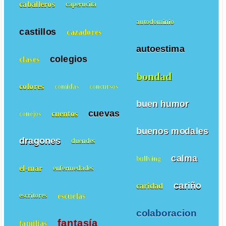
caballeros
caperucita
autodominio
castillos
cazadores
autoestima
colegios
clases
bondad
colores
comidas
concursos
buen humor
cuevas
cuentos
conejos
buenos modales
dragones
duendes
calma
bullying
el-mar
enfermedades
cariño
caridad
escuelas
escritores
colaboracion
fantasía
familias