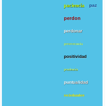
paciencia
paz
perdon
perdonar
perseverancia
positividad
prudencia
puntualidad
reciedumbre