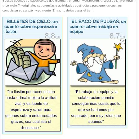
Buscas cuentos de sacos cortos que diviertan, enseñen y enamoren?... ¡esta es tu aventura! -
-¿Lo mejor?-- originales sugerencias y actividades post lectura para que tus cuentos
conquisten su corazón y su mente ¡Entra, no dejes pasar el tren!
BILLETES DE CIELO
EL SACO DE PULGAS
, un
, un
cuento sobre esperanza e
cuento sobre trabajo en
ilusión
equipo
8.8
8.7
/10
/10
"La ilusión por hacer el bien
"El trabajo en equipo y la
hasta el final mejora la actitud
colaboración permite
vital, y es fuente de
conseguir más cosas que lo
esperanza y salud para
que se haríamos por
quienes sufren enfermedades
separado, por muy listos que
graves, sea cual sea el
seamos"
desenlace."