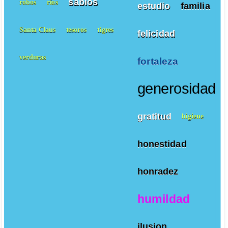
sabios
robos
ríos
estudio
familia
Santa Claus
tesoros
tigres
felicidad
verduras
fortaleza
generosidad
gratitud
higiene
honestidad
honradez
humildad
ilusion