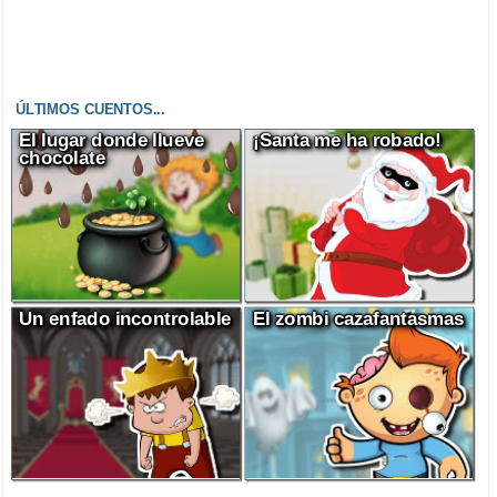
ÚLTIMOS CUENTOS...
El lugar donde llueve
¡Santa me ha robado!
chocolate
Un enfado incontrolable
El zombi cazafantasmas