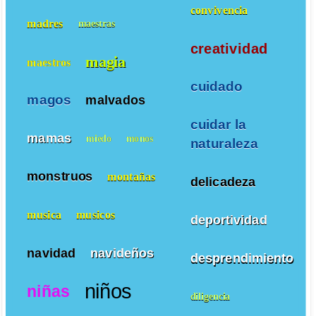
convivencia
madres
maestras
creatividad
magia
maestros
cuidado
magos
malvados
cuidar la
mamas
miedo
monos
naturaleza
monstruos
montañas
delicadeza
musica
musicos
deportividad
navidad
navideños
desprendimiento
niños
niñas
diligencia