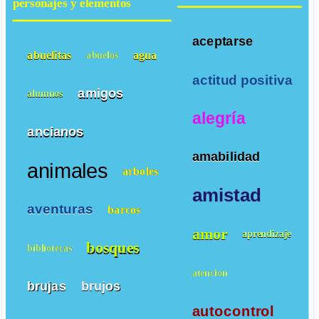
personajes y elementos
aceptarse
abuelitas
agua
abuelos
actitud positiva
amigos
alumnos
alegría
ancianos
amabilidad
animales
arboles
amistad
aventuras
barcos
amor
aprendizaje
bosques
bibliotecas
atencion
brujas
brujos
autocontrol