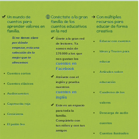
Un mundo de
Conéctate a la gran
Con múltiples
cuentos para
familia de los
recursos para
aprender valores en
cuentos educativos
educar de forma
familia.
en la red
creativa
Si no tienes claro
Únete a la gran red
Educar con cuentos
por dónde
de lectores. Ya
empezar, esta una
somos más de
Ideas y Trucos para
selección de lo
170.000 a los que
mejor que te
nos gustan los
educar
ofrecemos
cuentos en
Facebook
Artículos sobre
Cuentos cortos
Atrévete con el
inglés y prueba
educación
Cuentos clásicos
nuestros
cuentos en
Cuaderno de los
Audiocuentos
inglés
valores
Caperucita roja
Este es un espacio
para toda la
Descarga de audio
Cenicienta
familia
.
Compártelo con
cuentos
El patito feo
tus niños y con tus
amigos
Cuentos ilustrados