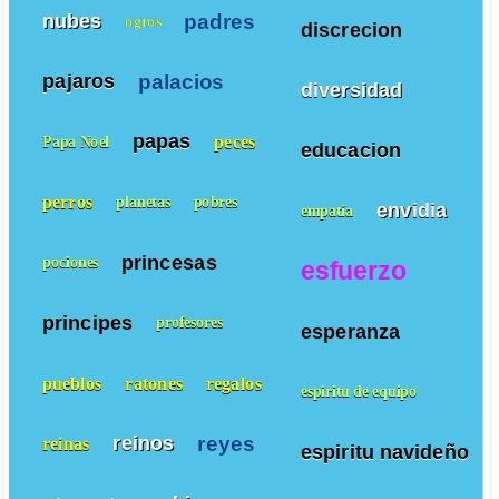
padres
nubes
ogros
discrecion
palacios
pajaros
diversidad
papas
peces
Papa Noel
educacion
perros
planetas
pobres
envidia
empatía
princesas
pociones
esfuerzo
principes
profesores
esperanza
pueblos
ratones
regalos
espiritu de equipo
reyes
reinos
reinas
espiritu navideño