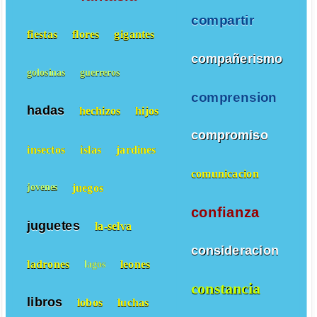
compartir
fiestas
flores
gigantes
compañerismo
golosinas
guerreros
comprension
hadas
hechizos
hijos
compromiso
insectos
islas
jardines
comunicacion
juegos
jovenes
confianza
juguetes
la-selva
consideracion
ladrones
leones
lagos
constancia
libros
lobos
luchas