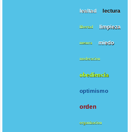
lealtad
lectura
limpieza
libertad
miedo
mesura
moderacion
obediencia
optimismo
orden
organizacion