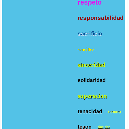
respeto
responsabilidad
sacrificio
sencillez
sinceridad
solidaridad
superacion
tenacidad
ternura
teson
timidez