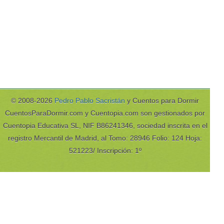
© 2008-2026
Pedro Pablo Sacristán
y Cuentos para Dormir
CuentosParaDormir.com y Cuentopia.com son gestionados por
Cuentopia Educativa SL, NIF B86241346, sociedad inscrita en el
registro Mercantil de Madrid, al Tomo: 28946 Folio: 124 Hoja:
521223/ Inscripción: 1º