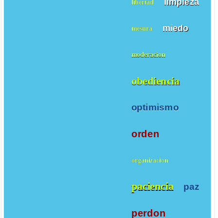
limpieza
libertad
miedo
mesura
moderacion
obediencia
optimismo
orden
organizacion
paciencia
paz
perdon