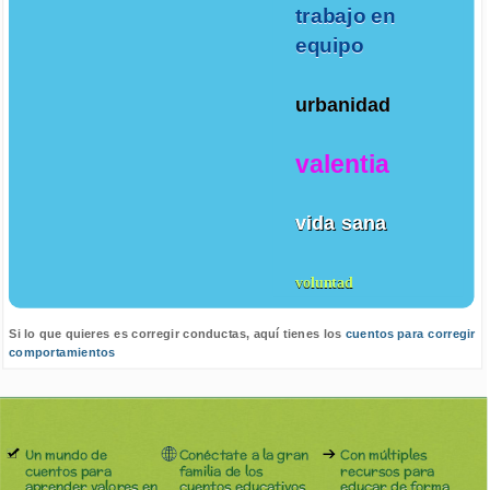
trabajo en
equipo
urbanidad
valentia
vida sana
voluntad
Si lo que quieres es corregir conductas, aquí tienes los
cuentos para corregir
comportamientos
Un mundo de
Conéctate a la gran
Con múltiples
cuentos para
familia de los
recursos para
aprender valores en
cuentos educativos
educar de forma