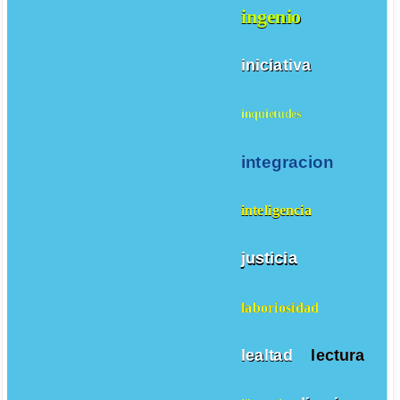
ingenio
iniciativa
inquietudes
integracion
inteligencia
justicia
laboriosidad
lealtad
lectura