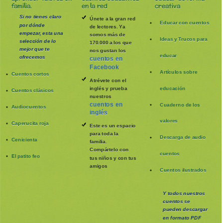
familia.
en la red
creativa
Si no tienes claro
Únete a la gran red
Educar con cuentos
por dónde
de lectores. Ya
empezar, esta una
somos más de
Ideas y Trucos para
selección de lo
170.000 a los que
mejor que te
nos gustan los
educar
ofrecemos
cuentos en
Facebook
Artículos sobre
Cuentos cortos
Atrévete con el
inglés y prueba
educación
Cuentos clásicos
nuestros
cuentos en
Cuaderno de los
Audiocuentos
inglés
valores
Caperucita roja
Este es un espacio
para toda la
Descarga de audio
Cenicienta
familia
.
Compártelo con
cuentos
El patito feo
tus niños y con tus
amigos
Cuentos ilustrados
Y todos nuestros
cuentos se
pueden
descargar
en formato PDF