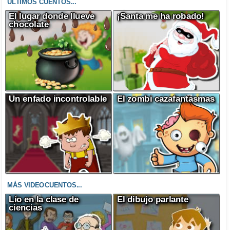
ÚLTIMOS CUENTOS...
El lugar donde llueve
¡Santa me ha robado!
chocolate
Un enfado incontrolable
El zombi cazafantasmas
MÁS VIDEOCUENTOS...
Lío en la clase de
El dibujo parlante
ciencias