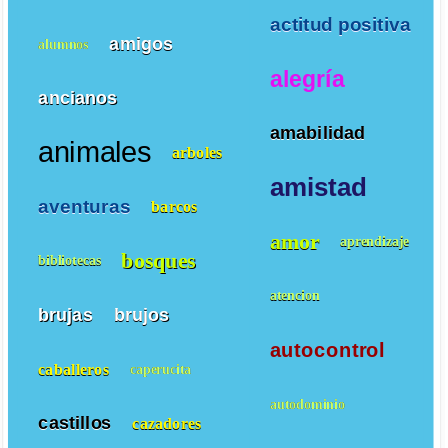
actitud positiva
amigos
alumnos
alegría
ancianos
amabilidad
animales
arboles
amistad
aventuras
barcos
amor
aprendizaje
bosques
bibliotecas
atencion
brujas
brujos
autocontrol
caballeros
caperucita
autodominio
castillos
cazadores