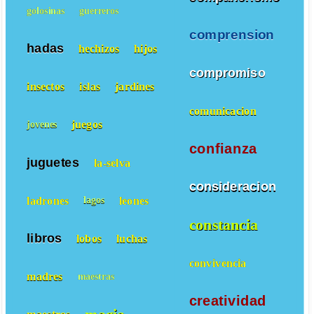
golosinas
guerreros
comprension
hadas
hechizos
hijos
compromiso
insectos
islas
jardines
comunicacion
juegos
jovenes
confianza
juguetes
la-selva
consideracion
ladrones
leones
lagos
constancia
libros
lobos
luchas
convivencia
madres
maestras
creatividad