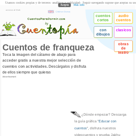
Usamos cookies propias y de terceros -analíticas y publicidad-. Seguir navegando supone que aceptas su us
Acepto
Más info
acceso al Club
Children Stories
cuentos
audio
cortos
cuentos
con
clasicos
dibujos
obras
Cuentos de franqueza
de
teatro
Toca la imagen del cálamo de abajo para
acceder gratis a nuestra mejor selección de
cuentos con actividades.
Descárgalos y disfruta
de ellos siempre que quieras
Advertisement
¿Dónde empezar? Descarga
la guía gráfica "
Educar con
cuentos
", disfruta nuestros
videocuentos y prueba Jakhu