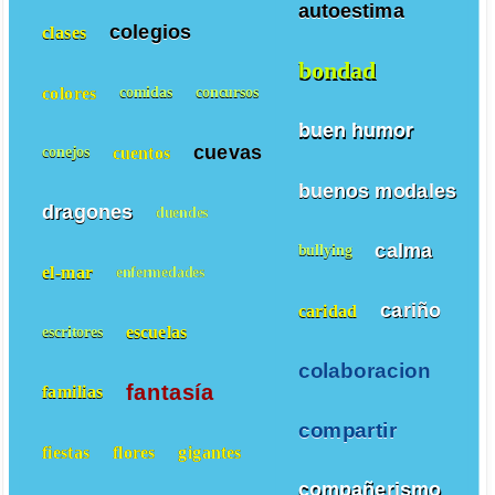
autoestima
colegios
clases
bondad
colores
comidas
concursos
buen humor
cuevas
cuentos
conejos
buenos modales
dragones
duendes
calma
bullying
el-mar
enfermedades
cariño
caridad
escuelas
escritores
colaboracion
fantasía
familias
compartir
fiestas
flores
gigantes
compañerismo