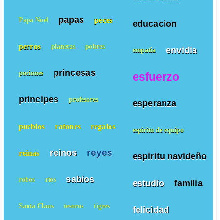
papas
peces
Papa Noel
educacion
perros
planetas
pobres
envidia
empatía
princesas
pociones
esfuerzo
principes
profesores
esperanza
pueblos
ratones
regalos
espiritu de equipo
reyes
reinos
reinas
espiritu navideño
sabios
robos
ríos
estudio
familia
Santa Claus
tesoros
tigres
felicidad