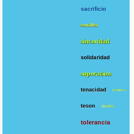
sacrificio
sencillez
sinceridad
solidaridad
superacion
tenacidad
ternura
teson
timidez
tolerancia