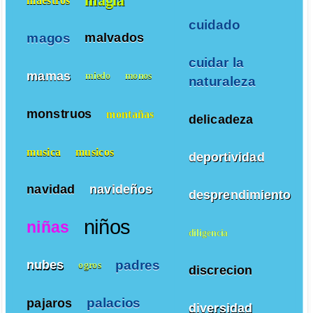
magia
maestros
cuidado
magos
malvados
cuidar la
mamas
miedo
monos
naturaleza
monstruos
montañas
delicadeza
musica
musicos
deportividad
navidad
navideños
desprendimiento
niños
niñas
diligencia
padres
nubes
ogros
discrecion
palacios
pajaros
diversidad