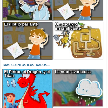
El dibujo parlante
Un encargo
insignificante
MÁS CUENTOS ILUSTRADOS...
El Pintor, el Dragón, y el
La nube avariciosa
Titán