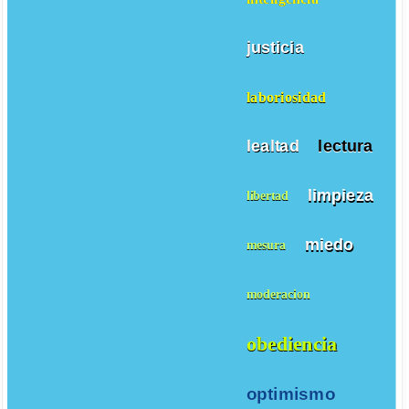
justicia
laboriosidad
lealtad
lectura
limpieza
libertad
miedo
mesura
moderacion
obediencia
optimismo