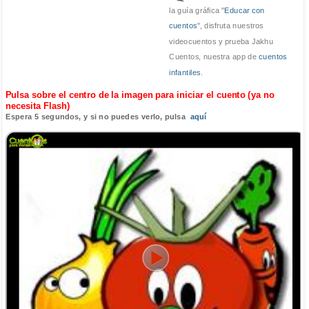
la guía gráfica "
Educar con
cuentos
", disfruta nuestros
videocuentos y prueba Jakhu
Cuentos, nuestra app de
cuentos
infantiles
.
Pulsa sobre el centro de la imagen para iniciar el cuento (ya no
necesita Flash)
Espera 5 segundos, y si no puedes verlo, pulsa
aquí