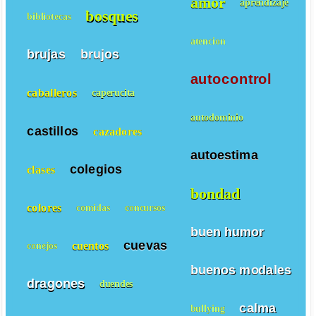
amor
aprendizaje
bosques
bibliotecas
atencion
brujas
brujos
autocontrol
caballeros
caperucita
autodominio
castillos
cazadores
autoestima
colegios
clases
bondad
colores
comidas
concursos
buen humor
cuevas
cuentos
conejos
buenos modales
dragones
duendes
calma
bullying