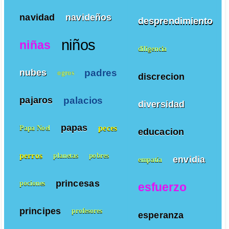
navidad
navideños
desprendimiento
niños
niñas
diligencia
padres
nubes
ogros
discrecion
palacios
pajaros
diversidad
papas
peces
Papa Noel
educacion
perros
planetas
pobres
envidia
empatía
princesas
pociones
esfuerzo
principes
profesores
esperanza