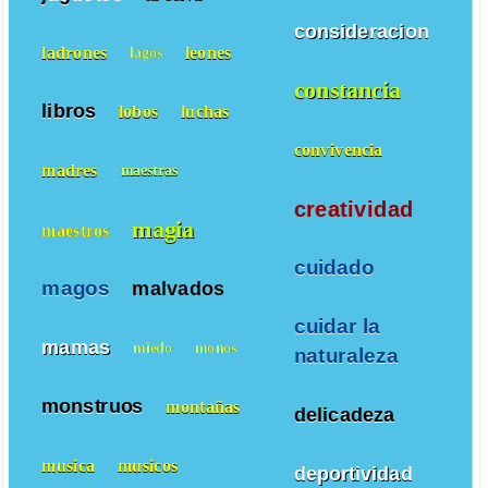
consideracion
ladrones
leones
lagos
constancia
libros
lobos
luchas
convivencia
madres
maestras
creatividad
magia
maestros
cuidado
magos
malvados
cuidar la
mamas
miedo
monos
naturaleza
monstruos
montañas
delicadeza
musica
musicos
deportividad