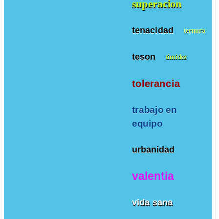
superacion
tenacidad
ternura
teson
timidez
tolerancia
trabajo en
equipo
urbanidad
valentia
vida sana