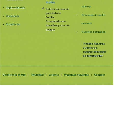
inglés
valores
Caperucita roja
Este es un espacio
para toda la
Descarga de audio
Cenicienta
familia
.
Compártelo con
cuentos
El patito feo
tus niños y con tus
amigos
Cuentos ilustrados
Y todos nuestros
cuentos se
pueden
descargar
en formato PDF
Condiciones de Uso
Privacidad
Licencia
Preguntas frecuentes
Contacto
|
|
|
|