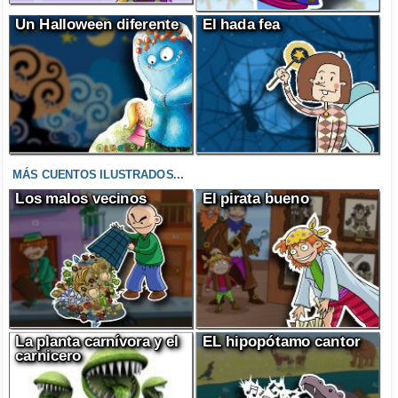
Un Halloween diferente
El hada fea
MÁS CUENTOS ILUSTRADOS...
Los malos vecinos
El pirata bueno
La planta carnívora y el
EL hipopótamo cantor
carnicero