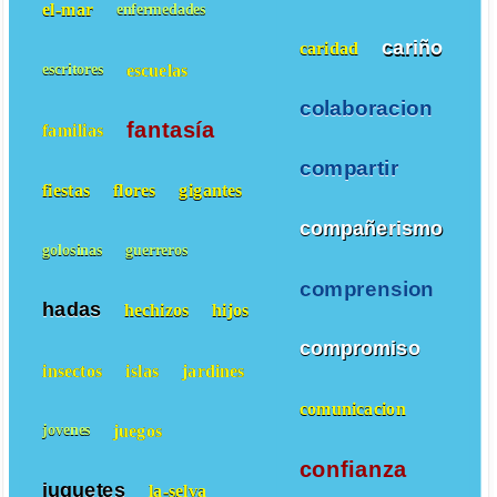
el-mar
enfermedades
cariño
caridad
escuelas
escritores
colaboracion
fantasía
familias
compartir
fiestas
flores
gigantes
compañerismo
golosinas
guerreros
comprension
hadas
hechizos
hijos
compromiso
insectos
islas
jardines
comunicacion
juegos
jovenes
confianza
juguetes
la-selva