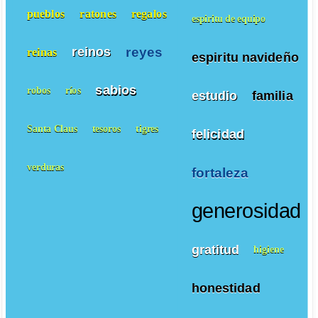
pueblos
ratones
regalos
espiritu de equipo
reyes
reinos
reinas
espiritu navideño
sabios
robos
ríos
estudio
familia
Santa Claus
tesoros
tigres
felicidad
verduras
fortaleza
generosidad
gratitud
higiene
honestidad