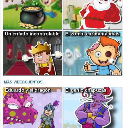
Un enfado incontrolable
El zombi cazafantasmas
MÁS VIDEOCUENTOS...
Eduardo y el dragón
El genio chapuzas