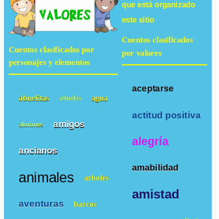
que está organizado
este sitio
Cuentos clasificados
Cuentos clasificados por
por valores
personajes y elementos
aceptarse
abuelitas
agua
abuelos
actitud positiva
amigos
alumnos
alegría
ancianos
amabilidad
animales
arboles
amistad
aventuras
barcos