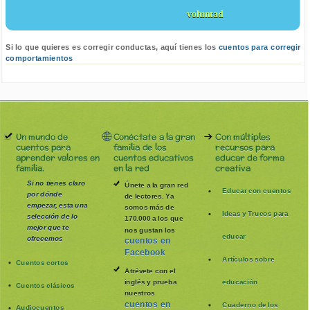
voluntad
Si lo que quieres es corregir conductas, aquí tienes los
cuentos para corregir
comportamientos
Un mundo de
Conéctate a la gran
Con múltiples
cuentos para
familia de los
recursos para
aprender valores en
cuentos educativos
educar de forma
familia.
en la red
creativa
Si no tienes claro
Únete a la gran red
Educar con cuentos
por dónde
de lectores. Ya
empezar, esta una
somos más de
Ideas y Trucos para
selección de lo
170.000 a los que
mejor que te
nos gustan los
educar
ofrecemos
cuentos en
Facebook
Artículos sobre
Cuentos cortos
Atrévete con el
inglés y prueba
educación
Cuentos clásicos
nuestros
cuentos en
Cuaderno de los
Audiocuentos