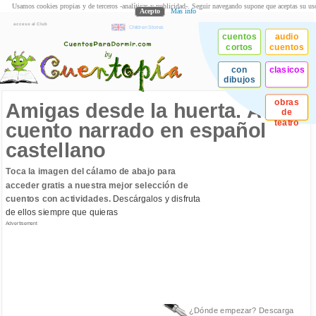
Usamos cookies propias y de terceros -analíticas y publicidad-. Seguir navegando supone que aceptas su us
Acepto
Más info
acceso al Club
Children Stories
cuentos
audio
cortos
cuentos
con
clasicos
dibujos
obras
Amigas desde la huerta. Audio
de
teatro
cuento narrado en español
castellano
Toca la imagen del cálamo de abajo para
acceder gratis a nuestra mejor selección de
cuentos con actividades.
Descárgalos y disfruta
de ellos siempre que quieras
Advertisement
¿Dónde empezar? Descarga