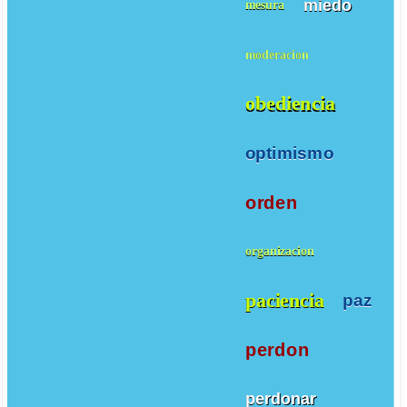
miedo
mesura
moderacion
obediencia
optimismo
orden
organizacion
paciencia
paz
perdon
perdonar