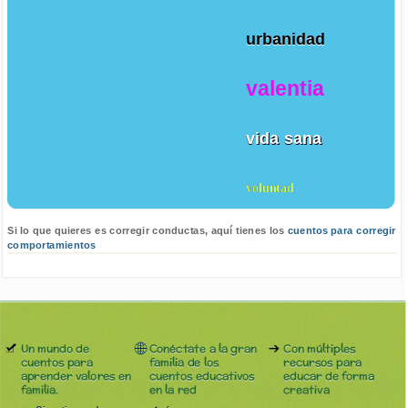
urbanidad
valentia
vida sana
voluntad
Si lo que quieres es corregir conductas, aquí tienes los
cuentos para corregir
comportamientos
Un mundo de
Conéctate a la gran
Con múltiples
cuentos para
familia de los
recursos para
aprender valores en
cuentos educativos
educar de forma
familia.
en la red
creativa