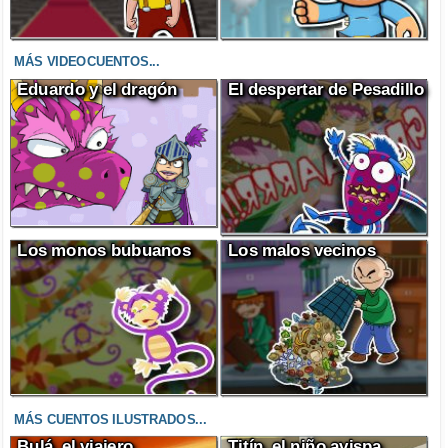
MÁS VIDEOCUENTOS...
Eduardo y el dragón
El despertar de Pesadillo
Los monos bubuanos
Los malos vecinos
MÁS CUENTOS ILUSTRADOS...
Bulá, el viajero
Titín, el niño avispa