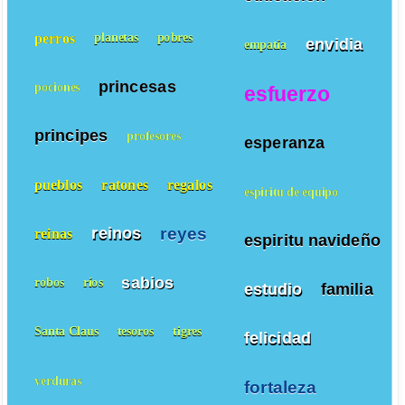
perros
planetas
pobres
envidia
empatía
princesas
pociones
esfuerzo
principes
profesores
esperanza
pueblos
ratones
regalos
espiritu de equipo
reyes
reinos
reinas
espiritu navideño
sabios
robos
ríos
estudio
familia
Santa Claus
tesoros
tigres
felicidad
verduras
fortaleza