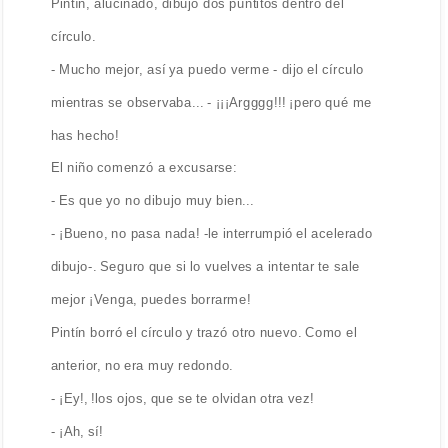
Pintín, alucinado, dibujó dos puntitos dentro del
círculo.
- Mucho mejor, así ya puedo verme - dijo el círculo
mientras se observaba... - ¡¡¡Argggg!!! ¡pero qué me
has hecho!
El niño comenzó a excusarse:
- Es que yo no dibujo muy bien...
- ¡Bueno, no pasa nada! -le interrumpió el acelerado
dibujo-. Seguro que si lo vuelves a intentar te sale
mejor ¡Venga, puedes borrarme!
Pintín borró el círculo y trazó otro nuevo. Como el
anterior, no era muy redondo.
- ¡Ey!, !los ojos, que se te olvidan otra vez!
- ¡Ah, sí!