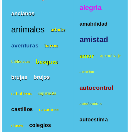
alegría
ancianos
amabilidad
animales
arboles
amistad
aventuras
barcos
amor
aprendizaje
bosques
bibliotecas
atencion
brujas
brujos
autocontrol
caballeros
caperucita
autodominio
castillos
cazadores
autoestima
colegios
clases