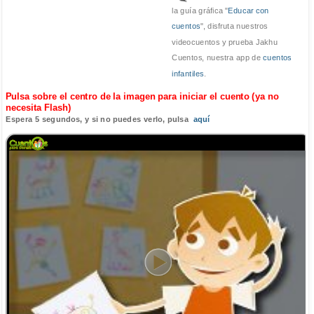
la guía gráfica "
Educar con
cuentos
", disfruta nuestros
videocuentos y prueba Jakhu
Cuentos, nuestra app de
cuentos
infantiles
.
Pulsa sobre el centro de la imagen para iniciar el cuento (ya no
necesita Flash)
Espera 5 segundos, y si no puedes verlo, pulsa
aquí