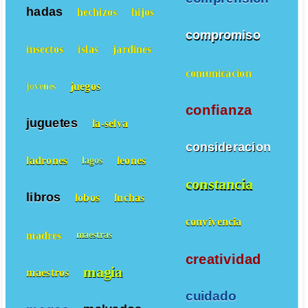
hadas
hechizos
hijos
compromiso
insectos
islas
jardines
comunicacion
juegos
jovenes
confianza
juguetes
la-selva
consideracion
ladrones
leones
lagos
constancia
libros
lobos
luchas
convivencia
madres
maestras
creatividad
magia
maestros
cuidado