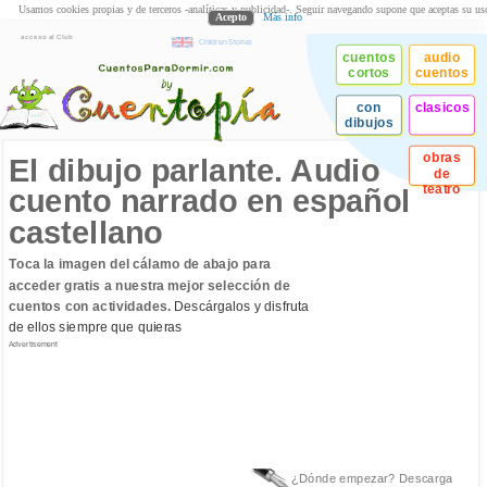
Usamos cookies propias y de terceros -analíticas y publicidad-. Seguir navegando supone que aceptas su us
Acepto
Más info
acceso al Club
Children Stories
cuentos
audio
cortos
cuentos
con
clasicos
dibujos
obras
El dibujo parlante. Audio
de
teatro
cuento narrado en español
castellano
Toca la imagen del cálamo de abajo para
acceder gratis a nuestra mejor selección de
cuentos con actividades.
Descárgalos y disfruta
de ellos siempre que quieras
Advertisement
¿Dónde empezar? Descarga