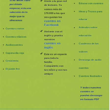
Si no tienes claro
Únete a la gran red
Educar con cuentos
por dónde
de lectores. Ya
empezar, esta una
somos más de
Ideas y Trucos para
selección de lo
170.000 a los que
mejor que te
nos gustan los
educar
ofrecemos
cuentos en
Facebook
Artículos sobre
Cuentos cortos
Atrévete con el
inglés y prueba
educación
Cuentos clásicos
nuestros
cuentos en
Cuaderno de los
Audiocuentos
inglés
valores
Caperucita roja
Este es un espacio
para toda la
Descarga de audio
Cenicienta
familia
.
Compártelo con
cuentos
El patito feo
tus niños y con tus
amigos
Cuentos ilustrados
Y todos nuestros
cuentos se
pueden
descargar
en formato PDF