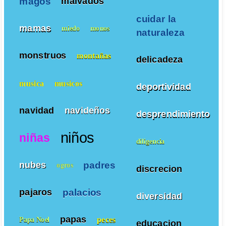
magos
malvados
cuidar la
mamas
miedo
monos
naturaleza
monstruos
montañas
delicadeza
musica
musicos
deportividad
navidad
navideños
desprendimiento
niños
niñas
diligencia
padres
nubes
ogros
discrecion
palacios
pajaros
diversidad
papas
peces
Papa Noel
educacion