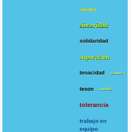
sencillez
sinceridad
solidaridad
superacion
tenacidad
ternura
teson
timidez
tolerancia
trabajo en
equipo