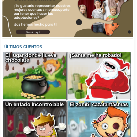
ÚLTIMOS CUENTOS...
El lugar donde llueve
¡Santa me ha robado!
chocolate
Un enfado incontrolable
El zombi cazafantasmas