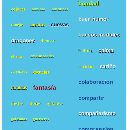
bondad
colores
comidas
concursos
buen humor
cuevas
cuentos
conejos
buenos modales
dragones
duendes
calma
bullying
el-mar
enfermedades
cariño
caridad
escuelas
escritores
colaboracion
fantasía
familias
compartir
fiestas
flores
gigantes
compañerismo
golosinas
guerreros
comprension