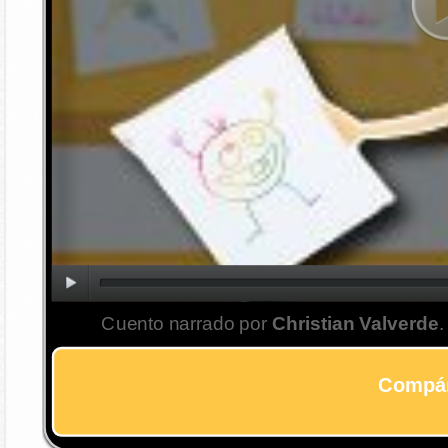
Cuento narrado por
Christian Valverde
.
Compár