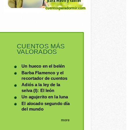
CUENTOS MÁS
VALORADOS
Un hueco en el belén
Barba Flamenco y el
recortador de cuentos
Adiós a la ley de la
selva (I): El león
Un agujerito en la luna
El alocado segundo día
del mundo
more