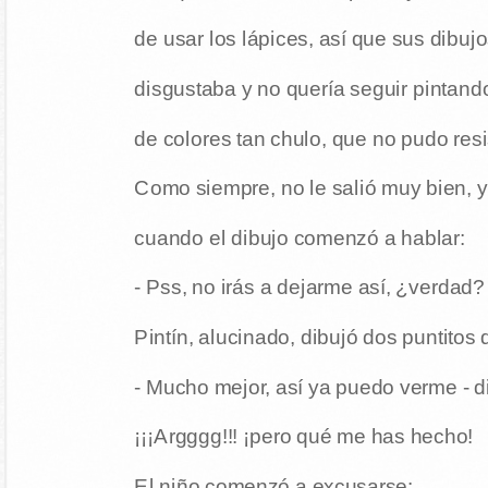
de usar los lápices, así que sus dibujo
disgustaba y no quería seguir pintando
de colores tan chulo, que no pudo resis
Como siempre, no le salió muy bien, y 
cuando el dibujo comenzó a hablar:
- Pss, no irás a dejarme así, ¿verdad
Pintín, alucinado, dibujó dos puntitos d
- Mucho mejor, así ya puedo verme - dij
¡¡¡Argggg!!! ¡pero qué me has hecho!
El niño comenzó a excusarse: