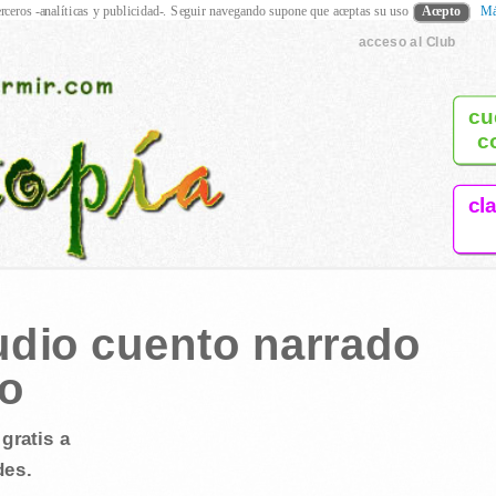
rceros -analíticas y publicidad-. Seguir navegando supone que aceptas su uso
Acepto
Má
acceso al Club
cu
c
cl
Audio cuento narrado
no
gratis a
des.