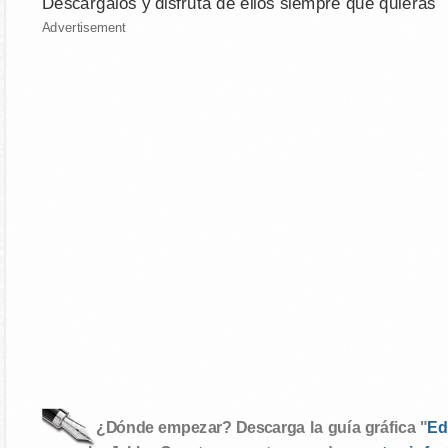
Descárgalos y disfruta de ellos siempre que quieras
Advertisement
¿Dónde empezar? Descarga la guía gráfica "
Ed