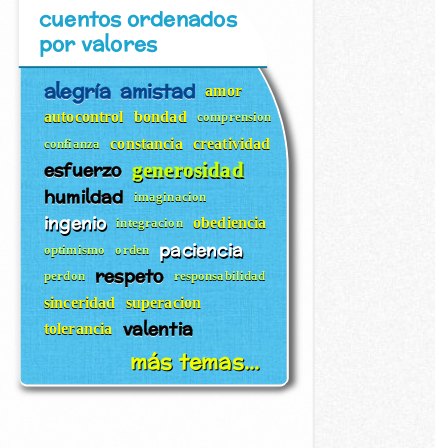
cuentos ordenados
por valores
alegría
amistad
amor
autocontrol
bondad
comprension
constancia
creatividad
confianza
esfuerzo
generosidad
humildad
imaginacion
ingenio
obediencia
integracion
paciencia
optimismo
orden
respeto
perdon
responsabilidad
sinceridad
superacion
valentia
tolerancia
más temas...