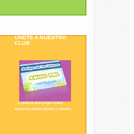
ÚNETE A NUESTRO
CLUB
... y podrás descargar todos
nuestros audiocuentos y ebooks