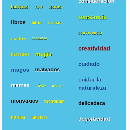
consideracion
ladrones
leones
lagos
constancia
libros
lobos
luchas
convivencia
madres
maestras
creatividad
magia
maestros
cuidado
magos
malvados
cuidar la
mamas
miedo
monos
naturaleza
monstruos
montañas
delicadeza
musica
musicos
deportividad