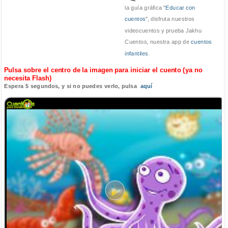
la guía gráfica "
Educar con
cuentos
", disfruta nuestros
videocuentos y prueba Jakhu
Cuentos, nuestra app de
cuentos
infantiles
.
Pulsa sobre el centro de la imagen para iniciar el cuento (ya no
necesita Flash)
Espera 5 segundos, y si no puedes verlo, pulsa
aquí