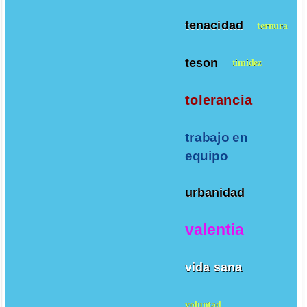
tenacidad
ternura
teson
timidez
tolerancia
trabajo en
equipo
urbanidad
valentia
vida sana
voluntad