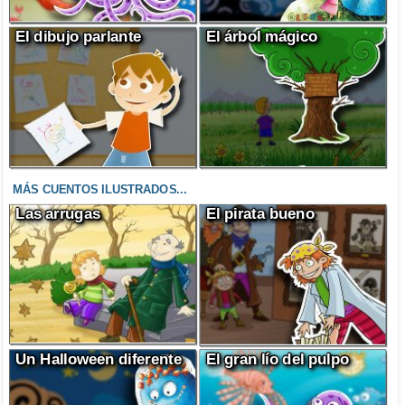
El dibujo parlante
El árbol mágico
MÁS CUENTOS ILUSTRADOS...
Las arrugas
El pirata bueno
Un Halloween diferente
El gran lío del pulpo