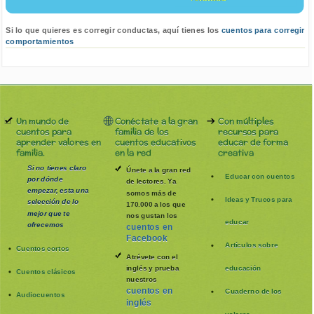
Si lo que quieres es corregir conductas, aquí tienes los
cuentos para corregir
comportamientos
Un mundo de
Conéctate a la gran
Con múltiples
cuentos para
familia de los
recursos para
aprender valores en
cuentos educativos
educar de forma
familia.
en la red
creativa
Si no tienes claro
Únete a la gran red
Educar con cuentos
por dónde
de lectores. Ya
empezar, esta una
somos más de
Ideas y Trucos para
selección de lo
170.000 a los que
mejor que te
nos gustan los
educar
ofrecemos
cuentos en
Facebook
Artículos sobre
Cuentos cortos
Atrévete con el
inglés y prueba
educación
Cuentos clásicos
nuestros
cuentos en
Cuaderno de los
Audiocuentos
inglés