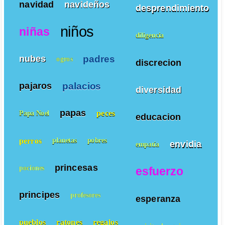
navidad
navideños
desprendimiento
niños
niñas
diligencia
padres
nubes
ogros
discrecion
palacios
pajaros
diversidad
papas
peces
Papa Noel
educacion
perros
planetas
pobres
envidia
empatía
princesas
pociones
esfuerzo
principes
profesores
esperanza
pueblos
ratones
regalos