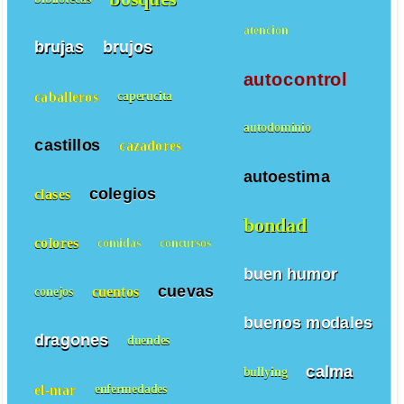
atencion
brujas
brujos
autocontrol
caballeros
caperucita
autodominio
castillos
cazadores
autoestima
colegios
clases
bondad
colores
comidas
concursos
buen humor
cuevas
cuentos
conejos
buenos modales
dragones
duendes
calma
bullying
el-mar
enfermedades