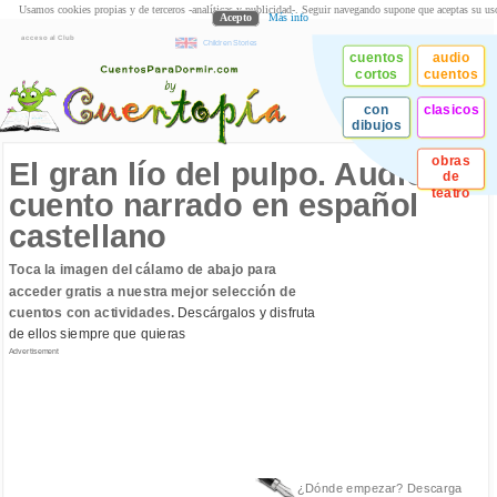
Usamos cookies propias y de terceros -analíticas y publicidad-. Seguir navegando supone que aceptas su us
Acepto
Más info
acceso al Club
Children Stories
cuentos
audio
cortos
cuentos
con
clasicos
dibujos
obras
El gran lío del pulpo. Audio
de
teatro
cuento narrado en español
castellano
Toca la imagen del cálamo de abajo para
acceder gratis a nuestra mejor selección de
cuentos con actividades.
Descárgalos y disfruta
de ellos siempre que quieras
Advertisement
¿Dónde empezar? Descarga