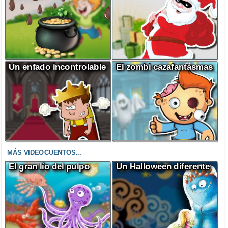
Un enfado incontrolable
El zombi cazafantasmas
MÁS VIDEOCUENTOS...
El gran lío del pulpo
Un Halloween diferente