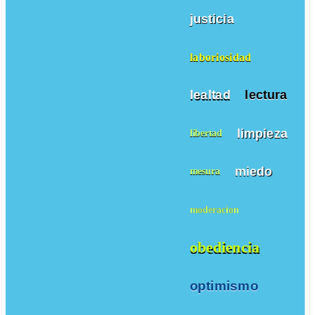
justicia
laboriosidad
lealtad
lectura
limpieza
libertad
miedo
mesura
moderacion
obediencia
optimismo