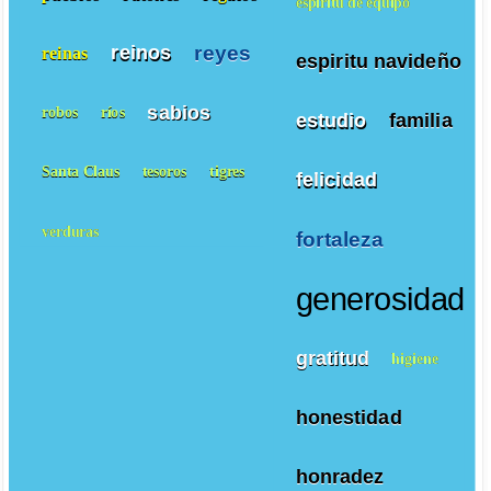
espiritu de equipo
reyes
reinos
reinas
espiritu navideño
sabios
robos
ríos
estudio
familia
Santa Claus
tesoros
tigres
felicidad
verduras
fortaleza
generosidad
gratitud
higiene
honestidad
honradez