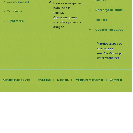
valores
Caperucita roja
Este es un espacio
para toda la
Descarga de audio
Cenicienta
familia
.
Compártelo con
cuentos
El patito feo
tus niños y con tus
amigos
Cuentos ilustrados
Y todos nuestros
cuentos se
pueden
descargar
en formato PDF
Condiciones de Uso
Privacidad
Licencia
Preguntas frecuentes
Contacto
|
|
|
|