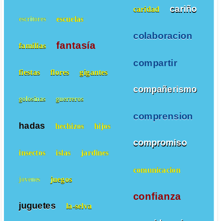
cariño
caridad
escuelas
escritores
colaboracion
fantasía
familias
compartir
fiestas
flores
gigantes
compañerismo
golosinas
guerreros
comprension
hadas
hechizos
hijos
compromiso
insectos
islas
jardines
comunicacion
juegos
jovenes
confianza
juguetes
la-selva