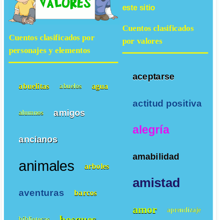
este sitio
Cuentos clasificados
Cuentos clasificados por
por valores
personajes y elementos
aceptarse
abuelitas
agua
abuelos
actitud positiva
amigos
alumnos
alegría
ancianos
amabilidad
animales
arboles
amistad
aventuras
barcos
amor
aprendizaje
bosques
bibliotecas