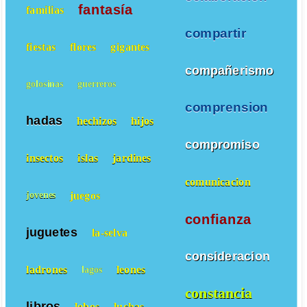
fantasía
familias
compartir
fiestas
flores
gigantes
compañerismo
golosinas
guerreros
comprension
hadas
hechizos
hijos
compromiso
insectos
islas
jardines
comunicacion
juegos
jovenes
confianza
juguetes
la-selva
consideracion
ladrones
leones
lagos
constancia
libros
lobos
luchas