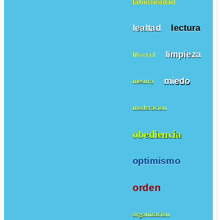
laboriosidad
lealtad
lectura
limpieza
libertad
miedo
mesura
moderacion
obediencia
optimismo
orden
organizacion