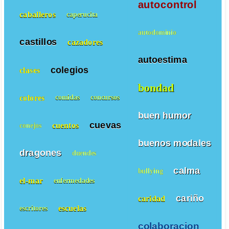
autocontrol
caballeros
caperucita
autodominio
castillos
cazadores
autoestima
colegios
clases
bondad
colores
comidas
concursos
buen humor
cuevas
cuentos
conejos
buenos modales
dragones
duendes
calma
bullying
el-mar
enfermedades
cariño
caridad
escuelas
escritores
colaboracion