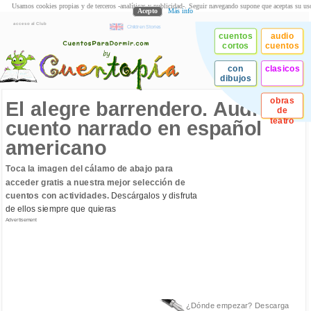
Usamos cookies propias y de terceros -analíticas y publicidad-. Seguir navegando supone que aceptas su us
Acepto
Más info
acceso al Club
Children Stories
cuentos
audio
cortos
cuentos
con
clasicos
dibujos
obras
El alegre barrendero. Audio
de
teatro
cuento narrado en español
americano
Toca la imagen del cálamo de abajo para
acceder gratis a nuestra mejor selección de
cuentos con actividades.
Descárgalos y disfruta
de ellos siempre que quieras
Advertisement
¿Dónde empezar? Descarga