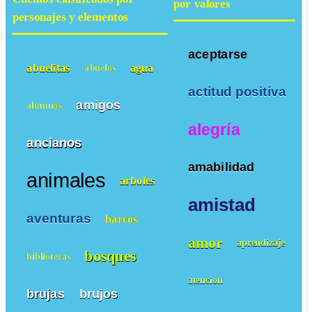
por valores
personajes y elementos
aceptarse
abuelitas
agua
abuelos
actitud positiva
amigos
alumnos
alegría
ancianos
amabilidad
animales
arboles
amistad
aventuras
barcos
amor
aprendizaje
bosques
bibliotecas
atencion
brujas
brujos