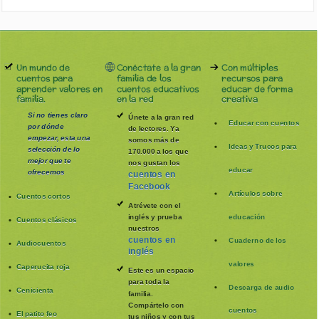
Un mundo de
Conéctate a la gran
Con múltiples
cuentos para
familia de los
recursos para
aprender valores en
cuentos educativos
educar de forma
familia.
en la red
creativa
Si no tienes claro
Únete a la gran red
Educar con cuentos
por dónde
de lectores. Ya
empezar, esta una
somos más de
Ideas y Trucos para
selección de lo
170.000 a los que
mejor que te
nos gustan los
educar
ofrecemos
cuentos en
Facebook
Artículos sobre
Cuentos cortos
Atrévete con el
inglés y prueba
educación
Cuentos clásicos
nuestros
cuentos en
Cuaderno de los
Audiocuentos
inglés
valores
Caperucita roja
Este es un espacio
para toda la
Descarga de audio
Cenicienta
familia
.
Compártelo con
cuentos
El patito feo
tus niños y con tus