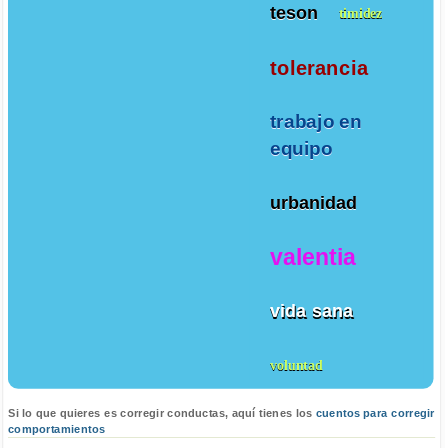
teson
timidez
tolerancia
trabajo en
equipo
urbanidad
valentia
vida sana
voluntad
Si lo que quieres es corregir conductas, aquí tienes los
cuentos para corregir
comportamientos