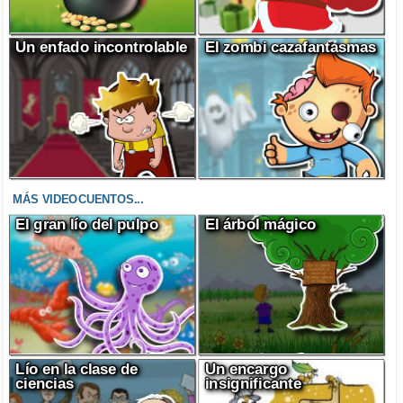
Un enfado incontrolable
El zombi cazafantasmas
MÁS VIDEOCUENTOS...
El gran lío del pulpo
El árbol mágico
Lío en la clase de
Un encargo
ciencias
insignificante