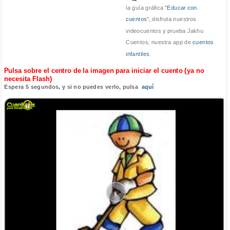
la guía gráfica "
Educar con
cuentos
", disfruta nuestros
videocuentos y prueba Jakhu
Cuentos, nuestra app de
cuentos
infantiles
.
Pulsa sobre el centro de la imagen para iniciar el cuento (ya no
necesita Flash)
Espera 5 segundos, y si no puedes verlo, pulsa
aquí