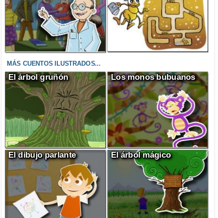
MÁS CUENTOS ILUSTRADOS...
El árbol gruñón
Los monos bubuanos
El dibujo parlante
El árbol mágico