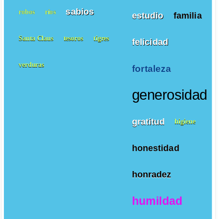
sabios
robos
ríos
estudio
familia
Santa Claus
tesoros
tigres
felicidad
verduras
fortaleza
generosidad
gratitud
higiene
honestidad
honradez
humildad