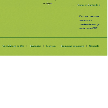
amigos
Cuentos ilustrados
Y todos nuestros
cuentos se
pueden
descargar
en formato PDF
Condiciones de Uso
Privacidad
Licencia
Preguntas frecuentes
Contacto
|
|
|
|