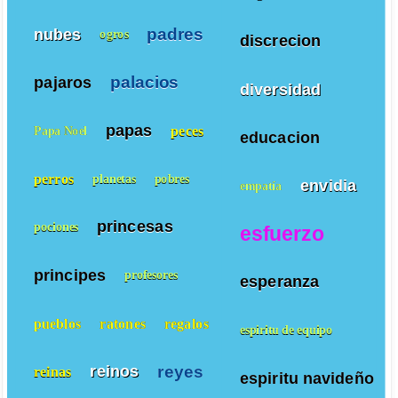
padres
nubes
ogros
discrecion
palacios
pajaros
diversidad
papas
peces
Papa Noel
educacion
perros
planetas
pobres
envidia
empatía
princesas
pociones
esfuerzo
principes
profesores
esperanza
pueblos
ratones
regalos
espiritu de equipo
reyes
reinos
reinas
espiritu navideño