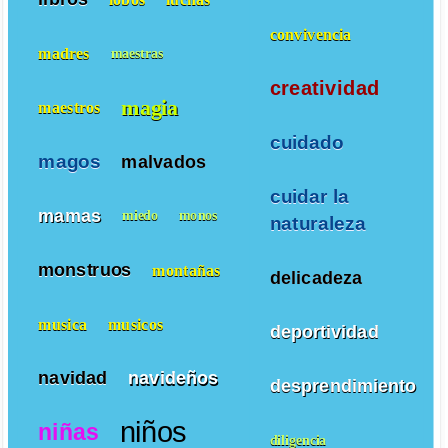
convivencia
madres
maestras
creatividad
magia
maestros
cuidado
magos
malvados
cuidar la
mamas
miedo
monos
naturaleza
monstruos
montañas
delicadeza
musica
musicos
deportividad
navidad
navideños
desprendimiento
niños
niñas
diligencia