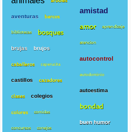
animales
arboles
amistad
aventuras
barcos
amor
aprendizaje
bosques
bibliotecas
atencion
brujas
brujos
autocontrol
caballeros
caperucita
autodominio
castillos
cazadores
autoestima
colegios
clases
bondad
colores
comidas
buen humor
concursos
conejos