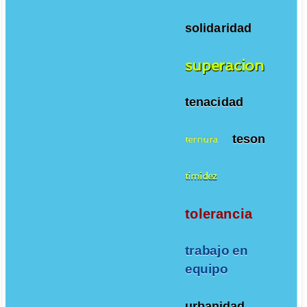
solidaridad
superacion
tenacidad
teson
ternura
timidez
tolerancia
trabajo en
equipo
urbanidad