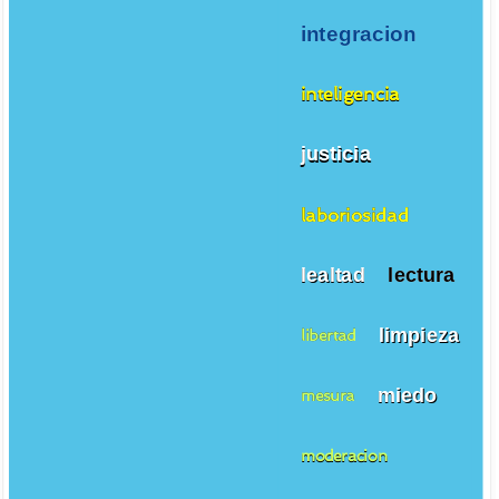
integracion
inteligencia
justicia
laboriosidad
lealtad
lectura
limpieza
libertad
miedo
mesura
moderacion