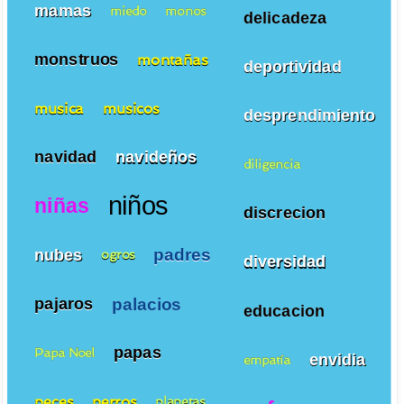
mamas
miedo
monos
delicadeza
monstruos
montañas
deportividad
musica
musicos
desprendimiento
navidad
navideños
diligencia
niños
niñas
discrecion
padres
nubes
ogros
diversidad
palacios
pajaros
educacion
papas
Papa Noel
envidia
empatía
peces
perros
planetas