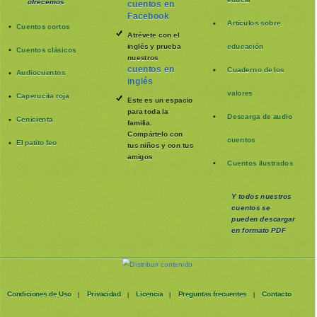
ofrecemos
cuentos en
Facebook
Artículos sobre
Cuentos cortos
Atrévete con el
inglés y prueba
educación
Cuentos clásicos
nuestros
cuentos en
Cuaderno de los
Audiocuentos
inglés
valores
Caperucita roja
Este es un espacio
para toda la
Descarga de audio
Cenicienta
familia
.
Compártelo con
cuentos
El patito feo
tus niños y con tus
amigos
Cuentos ilustrados
Y todos nuestros
cuentos se
pueden
descargar
en formato PDF
Condiciones de Uso
Privacidad
Licencia
Preguntas frecuentes
Contacto
|
|
|
|