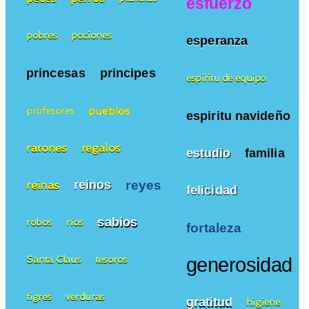
esfuerzo
pobres
pociones
esperanza
princesas
principes
espiritu de equipo
pueblos
profesores
espiritu navideño
ratones
regalos
estudio
familia
reyes
reinos
reinas
felicidad
sabios
robos
ríos
fortaleza
Santa Claus
tesoros
generosidad
tigres
verduras
gratitud
higiene