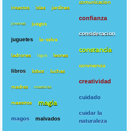
comunicacion
insectos
islas
jardines
confianza
juegos
jovenes
consideracion
juguetes
la-selva
constancia
ladrones
leones
lagos
convivencia
libros
lobos
luchas
creatividad
madres
maestras
cuidado
magia
maestros
cuidar la
magos
malvados
naturaleza