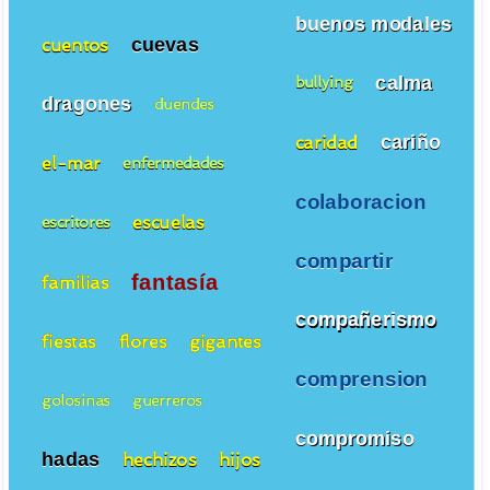
buenos modales
cuevas
cuentos
calma
bullying
dragones
duendes
cariño
caridad
el-mar
enfermedades
colaboracion
escuelas
escritores
compartir
fantasía
familias
compañerismo
fiestas
flores
gigantes
comprension
golosinas
guerreros
compromiso
hadas
hechizos
hijos