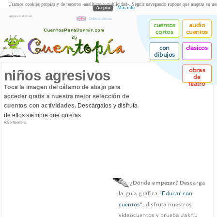
Usamos cookies propias y de terceros -analíticas y publicidad-. Seguir navegando supone que aceptas su us
Acepto
Más info
acceso al Club
Children Stories
cuentos
audio
cortos
cuentos
con
clasicos
dibujos
obras
niños agresivos
de
teatro
Toca la imagen del cálamo de abajo para
acceder gratis a nuestra mejor selección de
cuentos con actividades.
Descárgalos y disfruta
de ellos siempre que quieras
Advertisement
¿Dónde empezar? Descarga
la guía gráfica "
Educar con
cuentos
", disfruta nuestros
videocuentos y prueba Jakhu