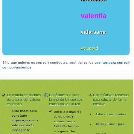
valentia
vida sana
voluntad
Si lo que quieres es corregir conductas, aquí tienes los
cuentos para corregir
comportamientos
Un mundo de cuentos
Conéctate a la gran
Con múltiples recursos
para aprender valores
familia de los cuentos
para educar de forma
en familia.
educativos en la red
creativa
Si no tienes claro
Únete a la gran red
Educar con cuentos
por dónde
de lectores. Ya
empezar, esta una
somos más de
Ideas y Trucos para
selección de lo
170.000 a los que
mejor que te
nos gustan los
educar