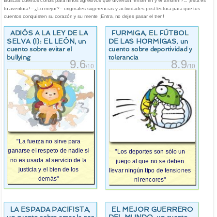
Buscas cuentos cortos para niños agresivos que diviertan, enseñen y enamoren?... ¡esta es
tu aventura! --¿Lo mejor?-- originales sugerencias y actividades post lectura para que tus
cuentos conquisten su corazón y su mente ¡Entra, no dejes pasar el tren!
ADIÓS A LA LEY DE LA
FURMIGA, EL FÚTBOL
SELVA (I): EL LEÓN
DE LAS HORMIGAS
, un
, un
cuento sobre evitar el
cuento sobre deportividad y
bullying
tolerancia
9.6
8.9
/10
/10
"La fuerza no sirve para
ganarse el respeto de nadie si
"Los deportes son sólo un
no es usada al servicio de la
juego al que no se deben
justicia y el bien de los
llevar ningún tipo de tensiones
demás"
ni rencores"
LA ESPADA PACIFISTA
EL MEJOR GUERRERO
,
DEL MUNDO