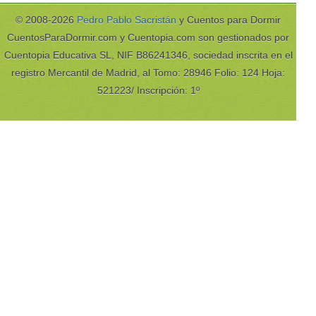
© 2008-2026
Pedro Pablo Sacristán
y Cuentos para Dormir
CuentosParaDormir.com y Cuentopia.com son gestionados por
Cuentopia Educativa SL, NIF B86241346, sociedad inscrita en el
registro Mercantil de Madrid, al Tomo: 28946 Folio: 124 Hoja:
521223/ Inscripción: 1º