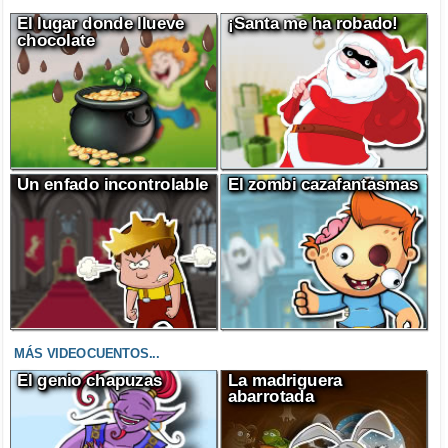
El lugar donde llueve
¡Santa me ha robado!
chocolate
Un enfado incontrolable
El zombi cazafantasmas
MÁS VIDEOCUENTOS...
El genio chapuzas
La madriguera
abarrotada