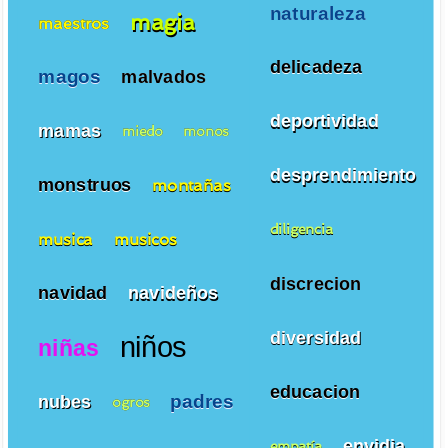
naturaleza
magia
maestros
delicadeza
magos
malvados
deportividad
mamas
miedo
monos
desprendimiento
monstruos
montañas
diligencia
musica
musicos
discrecion
navidad
navideños
diversidad
niños
niñas
educacion
padres
nubes
ogros
envidia
empatía