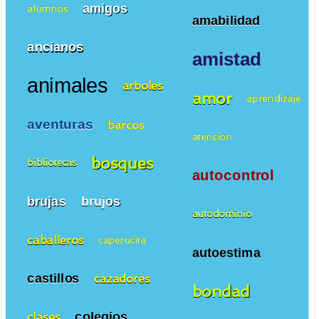
amigos
alumnos
amabilidad
ancianos
amistad
animales
arboles
amor
aprendizaje
aventuras
barcos
atencion
bosques
bibliotecas
autocontrol
brujas
brujos
autodominio
caballeros
caperucita
autoestima
castillos
cazadores
bondad
colegios
clases