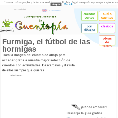
Usamos cookies propias y de terceros -analíticas y publicidad-. Seguir navegando supone que aceptas su us
Acepto
Más info
acceso al Club
story in English
cuentos
audio
cortos
cuentos
con
clasicos
dibujos
obras
Furmiga, el fútbol de las
de
teatro
hormigas
Toca la imagen del cálamo de abajo para
acceder gratis a nuestra mejor selección de
cuentos con actividades.
Descárgalos y disfruta
de ellos siempre que quieras
Advertisement
¿Dónde empezar?
Descarga la guía gráfica