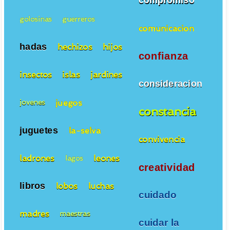
compromiso
golosinas
guerreros
comunicacion
hadas
hechizos
hijos
confianza
insectos
islas
jardines
consideracion
juegos
jovenes
constancia
juguetes
la-selva
convivencia
ladrones
leones
lagos
creatividad
libros
lobos
luchas
cuidado
madres
maestras
cuidar la