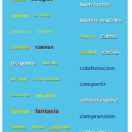
buen humor
colores
comidas
buenos modales
concursos
conejos
calma
bullying
cuevas
cuentos
cariño
caridad
dragones
duendes
colaboracion
el-mar
enfermedades
compartir
escuelas
escritores
compañerismo
fantasía
familias
comprension
fiestas
flores
gigantes