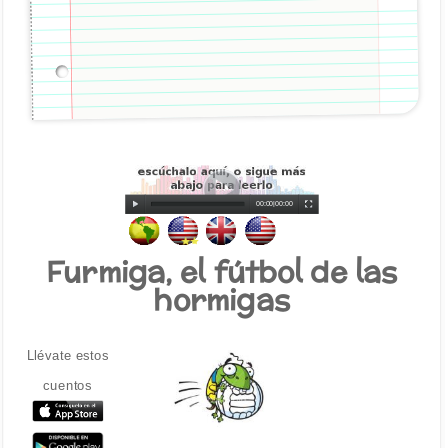
00:00
|
00:00
Furmiga, el fútbol de las
hormigas
Llévate estos
cuentos