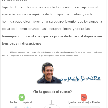
Aquella decisión levantó un revuelo formidable, pero rápidamente
aparecieron nuevos equipos de hormigas mezcladas, y cada
hormiga pudo elegir libremente su equipo favorito. Las tensiones, a
pesar de lo emocionante, casi desaparecieron,
y todas las
hormigas comprendieron que se podía disfrutar del deporte sin
tensiones ni discusiones
.
NOTA:este cuento es para niños,
pero les haría bastante más falta a muchos mayores
. Por cierto, espero que entendáis que
después de los penaltis de ayer con Italia en la Eurocopa, mis peques sólo quisieran un cuento de fútbol... :-))
Pedro Pablo Sacristán
¿Te ha gustado el cuento?
Sí
No
Por favor, compártelo
Igual no era el mejor. Prueba
este otro: