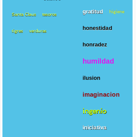
gratitud
higiene
Santa Claus
tesoros
honestidad
tigres
verduras
honradez
humildad
ilusion
imaginacion
ingenio
iniciativa