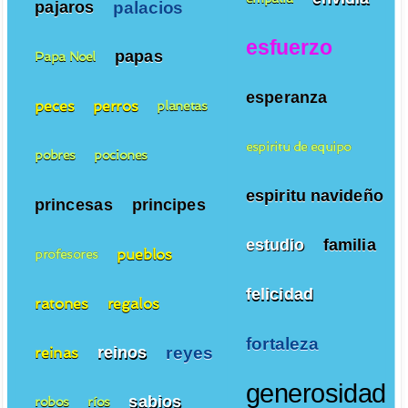
palacios
pajaros
esfuerzo
papas
Papa Noel
esperanza
peces
perros
planetas
espiritu de equipo
pobres
pociones
espiritu navideño
princesas
principes
estudio
familia
pueblos
profesores
felicidad
ratones
regalos
fortaleza
reyes
reinos
reinas
generosidad
sabios
robos
ríos