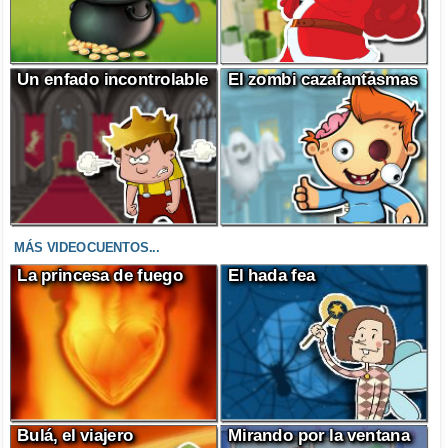
Un enfado incontrolable
El zombi cazafantasmas
MÁS VIDEOCUENTOS...
La princesa de fuego
El hada fea
Bulá, el viajero
Mirando por la ventana