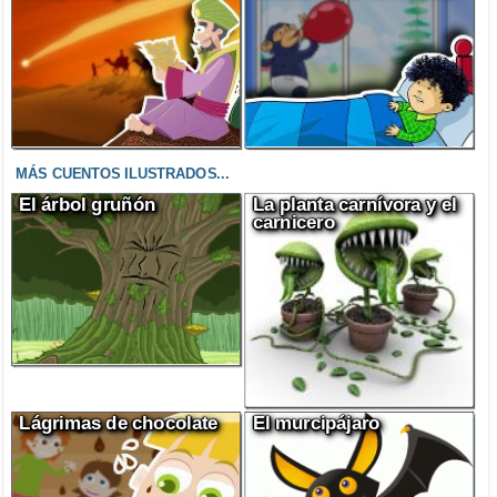
MÁS CUENTOS ILUSTRADOS...
El árbol gruñón
La planta carnívora y el
carnicero
Lágrimas de chocolate
El murcipájaro