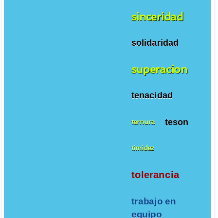
sinceridad
solidaridad
superacion
tenacidad
teson
ternura
timidez
tolerancia
trabajo en
equipo