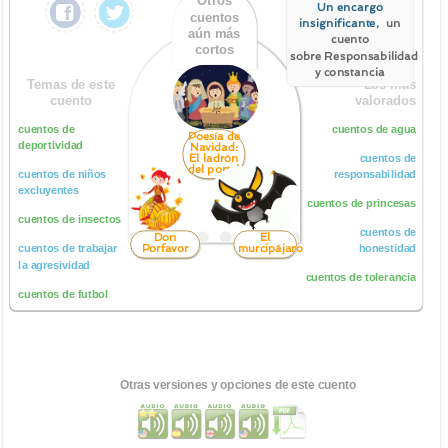
Otros
Un encargo
cuentos
insignificante
, un
aún más
cuento
cortos
sobre Responsabilidad
y constancia
Temas de este
Los más
cuento
valorados
cuentos de
cuentos de agua
Poesía de
deportividad
Navidad:
El ladrón
cuentos de
del portal
cuentos de niños
responsabilidad
excluyentes
cuentos de princesas
cuentos de insectos
cuentos de
Don
El
Porfavor
murcipájaro
cuentos de trabajar
honestidad
la agresividad
cuentos de tolerancia
cuentos de futbol
Otras versiones y opciones de este cuento