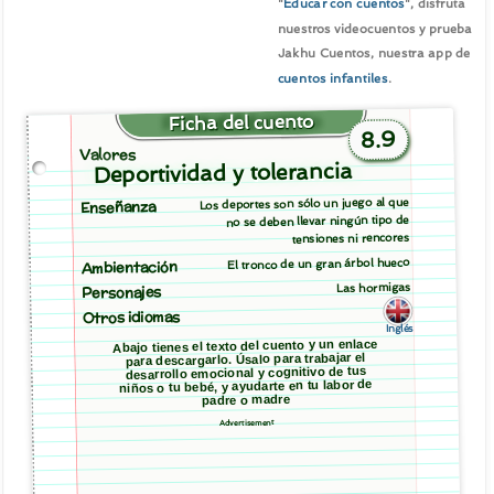
"
Educar con cuentos
", disfruta
nuestros videocuentos y prueba
Jakhu Cuentos, nuestra app de
cuentos infantiles
.
Ficha del cuento
8.9
Valores
Deportividad y tolerancia
Los deportes son sólo un juego al que
Enseñanza
no se deben llevar ningún tipo de
tensiones ni rencores
El tronco de un gran árbol hueco
Ambientación
Las hormigas
Personajes
Otros idiomas
Inglés
Abajo tienes el texto del cuento y un enlace
para descargarlo. Úsalo para trabajar el
desarrollo emocional y cognitivo de tus
niños o tu bebé, y ayudarte en tu labor de
padre o madre
Advertisement