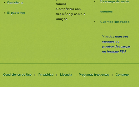
Descarga de audio
Cenicienta
familia
.
Compártelo con
cuentos
El patito feo
tus niños y con tus
amigos
Cuentos ilustrados
Y todos nuestros
cuentos se
pueden
descargar
en formato PDF
Condiciones de Uso
Privacidad
Licencia
Preguntas frecuentes
Contacto
|
|
|
|