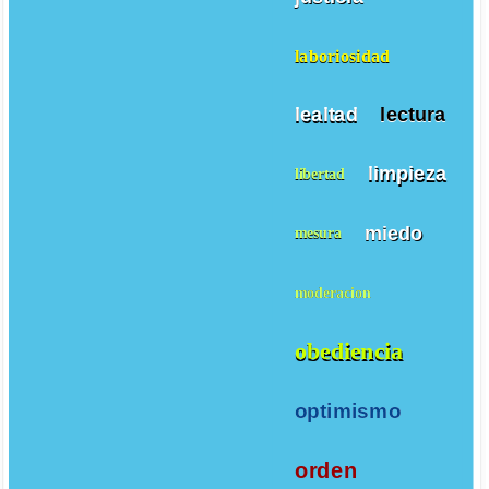
laboriosidad
lealtad
lectura
limpieza
libertad
miedo
mesura
moderacion
obediencia
optimismo
orden