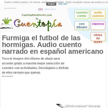
Usamos cookies propias y de terceros -analíticas y publicidad-. Seguir navegando supone que aceptas su us
Acepto
Más info
acceso al Club
Children Stories
cuentos
audio
cortos
cuentos
con
clasicos
dibujos
obras
Furmiga el futbol de las
de
teatro
hormigas. Audio cuento
narrado en español americano
Toca la imagen del cálamo de abajo para
acceder gratis a nuestra mejor selección de
cuentos con actividades.
Descárgalos y disfruta
de ellos siempre que quieras
Advertisement
¿Dónde empezar? Descarga