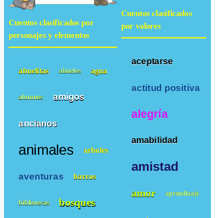
Cuentos clasificados
Cuentos clasificados por
por valores
personajes y elementos
aceptarse
abuelitas
agua
abuelos
actitud positiva
amigos
alumnos
alegría
ancianos
amabilidad
animales
arboles
amistad
aventuras
barcos
amor
aprendizaje
bosques
bibliotecas