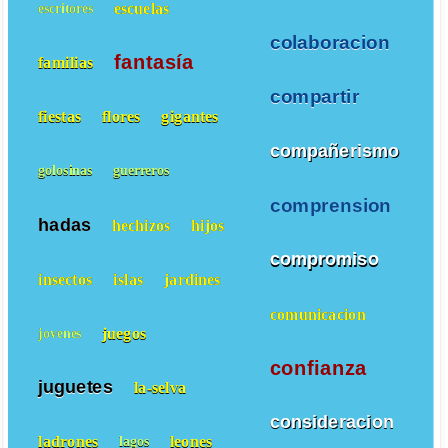
escuelas
escritores
colaboracion
fantasía
familias
compartir
fiestas
flores
gigantes
compañerismo
golosinas
guerreros
comprension
hadas
hechizos
hijos
compromiso
insectos
islas
jardines
comunicacion
juegos
jovenes
confianza
juguetes
la-selva
consideracion
ladrones
leones
lagos