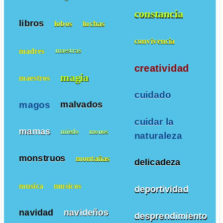
constancia
libros
lobos
luchas
convivencia
madres
maestras
creatividad
magia
maestros
cuidado
magos
malvados
cuidar la
mamas
miedo
monos
naturaleza
monstruos
montañas
delicadeza
musica
musicos
deportividad
navidad
navideños
desprendimiento