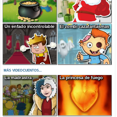
Un enfado incontrolable
El zombi cazafantasmas
MÁS VIDEOCUENTOS...
La madrastra
La princesa de fuego