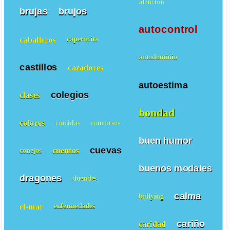
atencion
brujas
brujos
autocontrol
caballeros
caperucita
autodominio
castillos
cazadores
autoestima
colegios
clases
bondad
colores
comidas
concursos
buen humor
cuevas
cuentos
conejos
buenos modales
dragones
duendes
calma
bullying
el-mar
enfermedades
cariño
caridad