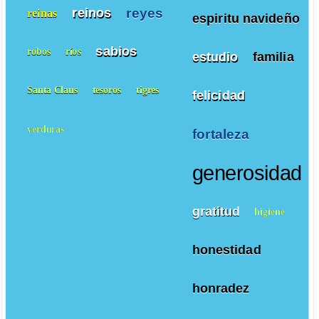
reyes
reinos
reinas
espiritu navideño
sabios
robos
ríos
estudio
familia
Santa Claus
tesoros
tigres
felicidad
verduras
fortaleza
generosidad
gratitud
higiene
honestidad
honradez