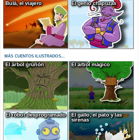
Bulá, el viajero
El genio chapuzas
MÁS CUENTOS ILUSTRADOS...
El árbol gruñón
El árbol mágico
El robot desprogramado
El gallo, el pato y las
sirenas