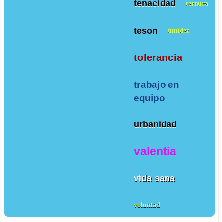
tenacidad
ternura
teson
timidez
tolerancia
trabajo en
equipo
urbanidad
valentia
vida sana
voluntad