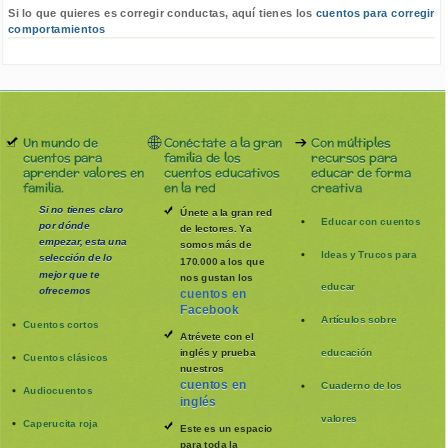
Si lo que quieres es corregir conductas, aquí tienes los
cuentos para corregir
comportamientos
Un mundo de
Conéctate a la gran
Con múltiples
cuentos para
familia de los
recursos para
aprender valores en
cuentos educativos
educar de forma
familia.
en la red
creativa
Si no tienes claro
Únete a la gran red
Educar con cuentos
por dónde
de lectores. Ya
empezar, esta una
somos más de
Ideas y Trucos para
selección de lo
170.000 a los que
mejor que te
nos gustan los
educar
ofrecemos
cuentos en
Facebook
Artículos sobre
Cuentos cortos
Atrévete con el
inglés y prueba
educación
Cuentos clásicos
nuestros
cuentos en
Cuaderno de los
Audiocuentos
inglés
valores
Caperucita roja
Este es un espacio
para toda la