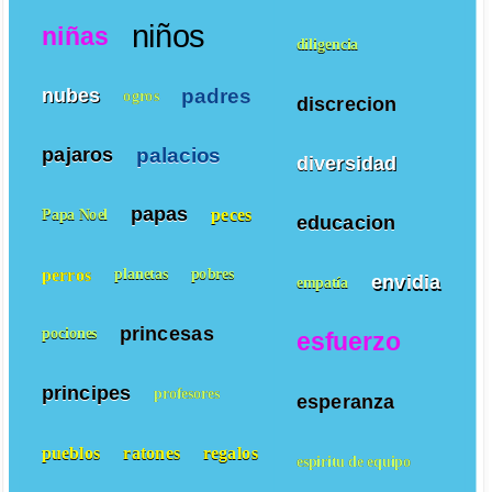
niños
niñas
diligencia
padres
nubes
ogros
discrecion
palacios
pajaros
diversidad
papas
peces
Papa Noel
educacion
perros
planetas
pobres
envidia
empatía
princesas
pociones
esfuerzo
principes
profesores
esperanza
pueblos
ratones
regalos
espiritu de equipo