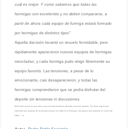
cuál es mejor. Y como sabemos que todas las
hormigas son excelentes y no deben compararse, a
partir de ahora cada equipo de furmiga estará formado
por hormigas de distintos tipos"
Aquella decisión levantó un revuelo formidable, pero
rápidamente aparecieron nuevos equipos de hormigas
mezcladas, y cada hormiga pudo elegir libremente su
equipo favorito. Las tensiones, a pesar de lo
emocionante, casi desaparecieron, y todas las
hormigas comprendieron que se podía disfrutar del
deporte sin tensiones ni discusiones.
NOTA:este cuento es para niños, pero les haría bastante más falta a muchos mayores. Por cierto, espero que
entendáis que después de los penaltis de ayer con Italia en la Eurocopa, mis peques sólo quisieran un cuento de
fútbol... :-))