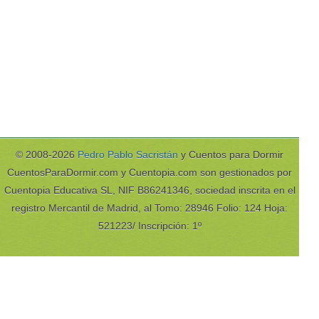
© 2008-2026
Pedro Pablo Sacristán
y Cuentos para Dormir
CuentosParaDormir.com y Cuentopia.com son gestionados por
Cuentopia Educativa SL, NIF B86241346, sociedad inscrita en el
registro Mercantil de Madrid, al Tomo: 28946 Folio: 124 Hoja:
521223/ Inscripción: 1º