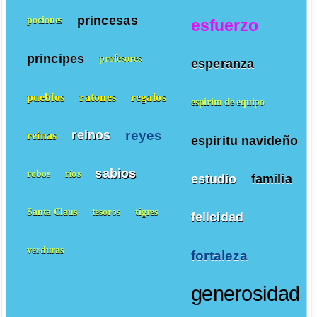
princesas
pociones
esfuerzo
principes
profesores
esperanza
pueblos
ratones
regalos
espiritu de equipo
reyes
reinos
reinas
espiritu navideño
sabios
robos
ríos
estudio
familia
Santa Claus
tesoros
tigres
felicidad
verduras
fortaleza
generosidad