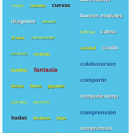
cuevas
cuentos
conejos
buenos modales
dragones
duendes
calma
bullying
el-mar
enfermedades
cariño
caridad
escuelas
escritores
colaboracion
fantasía
familias
compartir
fiestas
flores
gigantes
compañerismo
golosinas
guerreros
comprension
hadas
hechizos
hijos
compromiso