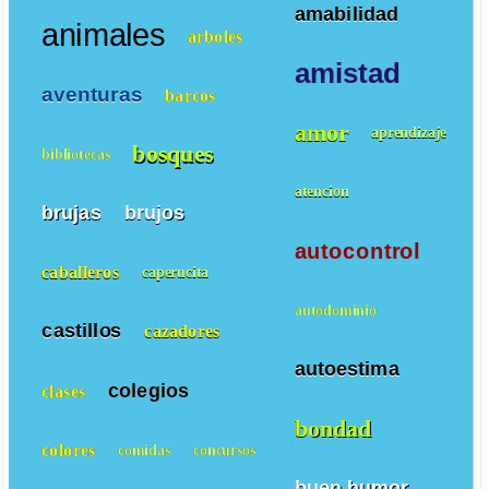
amabilidad
animales
arboles
amistad
aventuras
barcos
amor
aprendizaje
bosques
bibliotecas
atencion
brujas
brujos
autocontrol
caballeros
caperucita
autodominio
castillos
cazadores
autoestima
colegios
clases
bondad
colores
comidas
concursos
buen humor