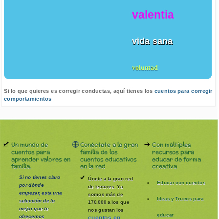
valentia
vida sana
voluntad
Si lo que quieres es corregir conductas, aquí tienes los
cuentos para corregir
comportamientos
Un mundo de
Conéctate a la gran
Con múltiples
cuentos para
familia de los
recursos para
aprender valores en
cuentos educativos
educar de forma
familia.
en la red
creativa
Si no tienes claro
Únete a la gran red
Educar con cuentos
por dónde
de lectores. Ya
empezar, esta una
somos más de
Ideas y Trucos para
selección de lo
170.000 a los que
mejor que te
nos gustan los
educar
ofrecemos
cuentos en