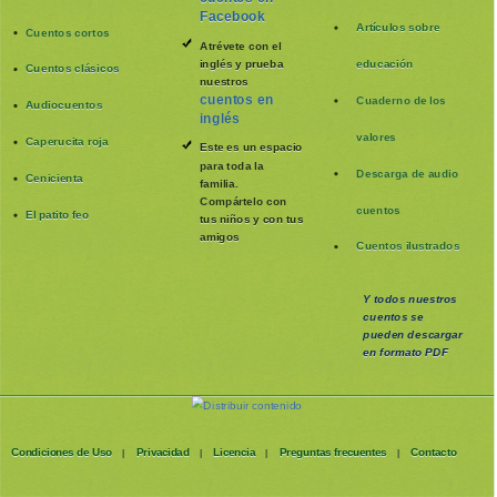
Facebook
Artículos sobre
Cuentos cortos
Atrévete con el
inglés y prueba
educación
Cuentos clásicos
nuestros
cuentos en
Cuaderno de los
Audiocuentos
inglés
valores
Caperucita roja
Este es un espacio
para toda la
Descarga de audio
Cenicienta
familia
.
Compártelo con
cuentos
El patito feo
tus niños y con tus
amigos
Cuentos ilustrados
Y todos nuestros
cuentos se
pueden
descargar
en formato PDF
Condiciones de Uso
Privacidad
Licencia
Preguntas frecuentes
Contacto
|
|
|
|