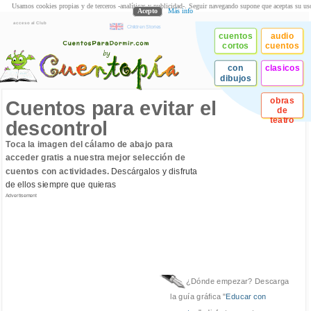
Usamos cookies propias y de terceros -analíticas y publicidad-. Seguir navegando supone que aceptas su us
Acepto
Más info
acceso al Club
Children Stories
cuentos
audio
cortos
cuentos
con
clasicos
dibujos
obras
Cuentos para evitar el
de
teatro
descontrol
Toca la imagen del cálamo de abajo para
acceder gratis a nuestra mejor selección de
cuentos con actividades.
Descárgalos y disfruta
de ellos siempre que quieras
Advertisement
¿Dónde empezar? Descarga
la guía gráfica "
Educar con