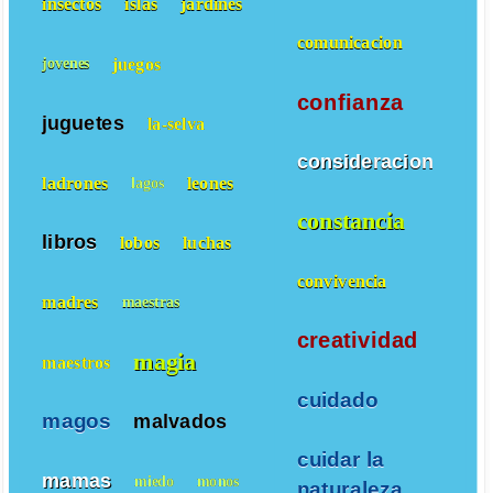
insectos
islas
jardines
comunicacion
juegos
jovenes
confianza
juguetes
la-selva
consideracion
ladrones
leones
lagos
constancia
libros
lobos
luchas
convivencia
madres
maestras
creatividad
magia
maestros
cuidado
magos
malvados
cuidar la
mamas
miedo
monos
naturaleza