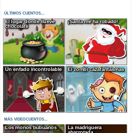
ÚLTIMOS CUENTOS...
El lugar donde llueve
¡Santa me ha robado!
chocolate
Un enfado incontrolable
El zombi cazafantasmas
MÁS VIDEOCUENTOS...
Los monos bubuanos
La madriguera
abarrotada