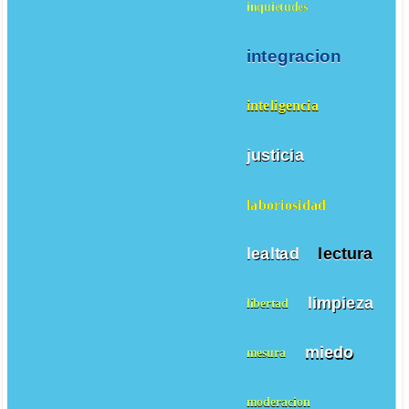
inquietudes
integracion
inteligencia
justicia
laboriosidad
lealtad
lectura
limpieza
libertad
miedo
mesura
moderacion