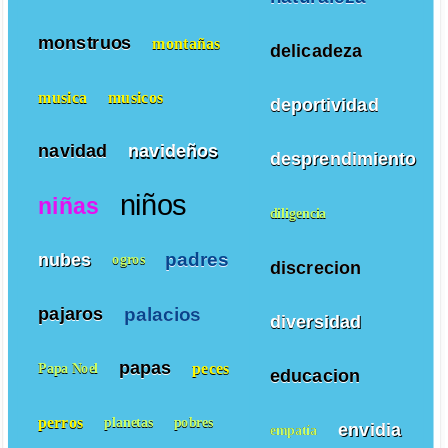
monstruos
montañas
delicadeza
musica
musicos
deportividad
navidad
navideños
desprendimiento
niños
niñas
diligencia
padres
nubes
ogros
discrecion
palacios
pajaros
diversidad
papas
peces
Papa Noel
educacion
perros
planetas
pobres
envidia
empatía