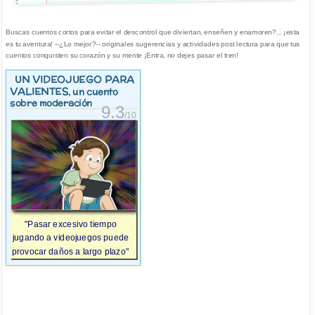
Buscas cuentos cortos para evitar el descontrol que diviertan, enseñen y enamoren?... ¡esta
es tu aventura! --¿Lo mejor?-- originales sugerencias y actividades post lectura para que tus
cuentos conquisten su corazón y su mente ¡Entra, no dejes pasar el tren!
UN VIDEOJUEGO PARA
VALIENTES
, un cuento
sobre moderación
9.3
/10
"Pasar excesivo tiempo
jugando a videojuegos puede
provocar daños a largo plazo"