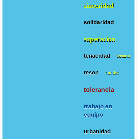
sinceridad
solidaridad
superacion
tenacidad
ternura
teson
timidez
tolerancia
trabajo en
equipo
urbanidad