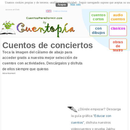
Usamos cookies propias y de terceros -analíticas y publicidad-. Seguir navegando supone que aceptas su us
Acepto
Más info
acceso al Club
Children Stories
cuentos
audio
cortos
cuentos
con
clasicos
dibujos
obras
Cuentos de conciertos
de
teatro
Toca la imagen del cálamo de abajo para
acceder gratis a nuestra mejor selección de
cuentos con actividades.
Descárgalos y disfruta
de ellos siempre que quieras
Advertisement
¿Dónde empezar? Descarga
la guía gráfica "
Educar con
cuentos
", disfruta nuestros
videocuentos y prueba Jakhu