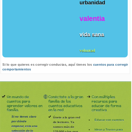
urbanidad
valentia
vida sana
voluntad
Si lo que quieres es corregir conductas, aquí tienes los
cuentos para corregir
comportamientos
Un mundo de
Conéctate a la gran
Con múltiples
cuentos para
familia de los
recursos para
aprender valores en
cuentos educativos
educar de forma
familia.
en la red
creativa
Si no tienes claro
Únete a la gran red
Educar con cuentos
por dónde
de lectores. Ya
empezar, esta una
somos más de
Ideas y Trucos para
selección de lo
170.000 a los que