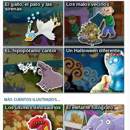
El gallo, el pato y las
Los malos vecinos
sirenas
EL hipopótamo cantor
Un Halloween diferente
MÁS CUENTOS ILUSTRADOS...
Los últimos dinosaurios
El elefante fotógrafo