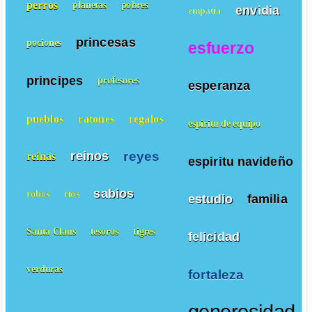
perros
planetas
pobres
envidia
empatía
princesas
pociones
esfuerzo
principes
profesores
esperanza
pueblos
ratones
regalos
espiritu de equipo
reyes
reinos
reinas
espiritu navideño
sabios
robos
ríos
estudio
familia
Santa Claus
tesoros
tigres
felicidad
verduras
fortaleza